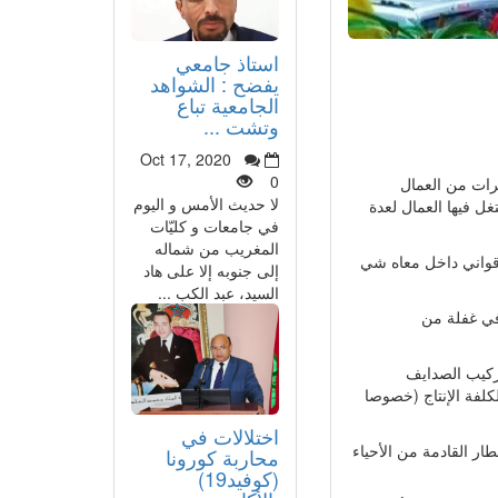
استاذ جامعي
يفضح : الشواهد
الجامعية تباع
وتشت ...
Oct 17, 2020
0
شرات من العمال
لا حديث الأمس و اليوم
 فيها العمال لعدة
في جامعات و كليّات
المغريب من شماله
وقواني داخل معاه شي
إلى جنوبه إلا على هاد
السيد، عبد الكب ...
في غفلة من
ركيب الصدايف
لفة الإنتاج (خصوصا
اختلالات في
 القادمة من الأحياء
محاربة كورونا
(كوفيد19)