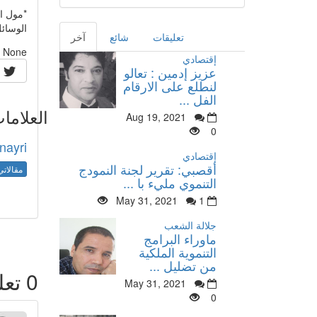
*مول ا
الوسائل
تعليقات
شائع
آخر
None
إقتصادي
عزيز إدمين : تعالو
لنطلع على الارقام
الفل ...
العلاما
Aug 19, 2021
0
nayri
إقتصادي
أقصبي: تقرير لجنة النمودج
مقالاتي
التنموي مليء با ...
May 31, 2021
1
جلالة الشعب
ماوراء البرامج
التنموية الملكية
من تضليل ...
0
تعل
May 31, 2021
0