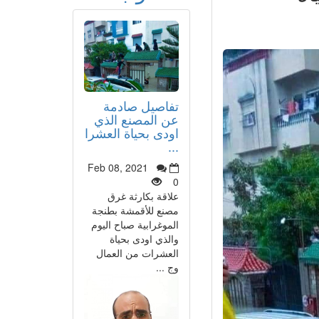
تفاصيل صادمة
عن المصنع الذي
اودى بحياة العشرا
...
Feb 08, 2021
0
علاقة بكارثة غرق
مصنع للأقمشة بطنجة
الموغرابية صباح اليوم
والذي اودى بحياة
العشرات من العمال
وج ...