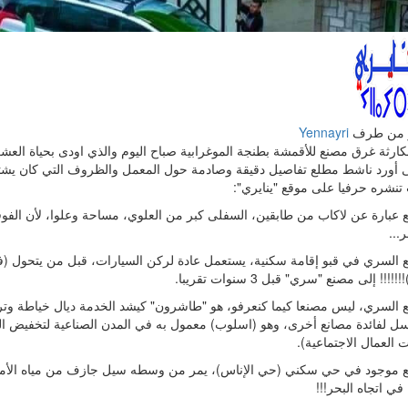
 من طرف
Yennayri
كارثة غرق مصنع للأقمشة بطنجة الموغرابية صباح اليوم والذي اودى بحياة الع
أورد ناشط مطلع تفاصيل دقيقة وصادمة حول المعمل والظروف التي كان يشتغل
تنشره حرفيا على موقع "ينايري":
ع عبارة عن لاكاب من طابقين، السفلى كبر من العلوي، مساحة وعلوا، لأن الف
ر...
ع السري في قبو إقامة سكنية، يستعمل عادة لركن السيارات، قبل من يتحول (
!!!! إلى مصنع "سري" قبل 3 سنوات تقريبا.
ع السري، ليس مصنعا كيما كنعرفو، هو "طاشرون" كيشد الخدمة ديال خياطة وت
سل لفائدة مصانع أخرى، وهو (اسلوب) معمول به في المدن الصناعية لتخفيض الك
ت العمال الاجتماعية).
ع موجود في حي سكني (حي الإناس)، يمر من وسطه سيل جازف من مياه الأمطار
 في اتجاه البحر!!!