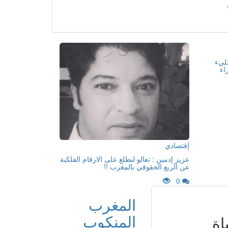
مليء
اء
إقتصادي
عزيز إدمين : تعالو لنطلع على الارقام الفلكية
عن الربع الحقوقي بالمغرب !!
0
المغرب
المنكوب
اة