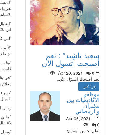
*المست
تقريبا
الانتباه.
في ثلاثة دوريات 24 ع
*للي كانوا في المع
سعيد ناشيد* : نعم
اجتماعي
أصبحت أتسول الآن
كانت ت
Apr 20, 2021
0
*في ها
نعم أصبحتُ أتسوّل الآن..
زملائهم
اقرأ أكثر..
*بسرعة
موظفو
العمال 
الاكاديميات بين
بنكيران
رجال ا
والرمضاني
Apr 06, 2021
لانتشا
0
بقلم لحسن أمقران
*وصل عدد الهالكين 28 ضحية 