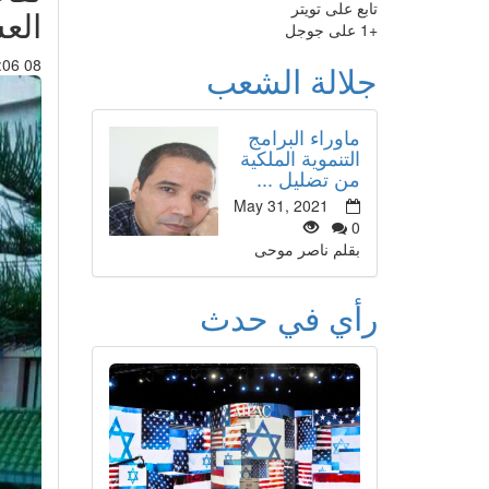
تابع على تويتر
الع
+1 على جوجل
08 Feb 2021 : 22:06
جلالة الشعب
ماوراء البرامج
التنموية الملكية
من تضليل ...
May 31, 2021
0
بقلم ناصر موحى
رأي في حدث