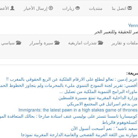
اتصل بنا
منتديات
زيارات
إرسال الأخبار
الأعض
Yenn
صر للحقيقة وللتعبير الحر
لفات و تقارير
شذرات امازيغية
سيرة وأسرار
سياسي
سريعة:
عزيز إدمين : تعالو لنطلع على الارقام الفلكية عن الربع الحقوقي بالمغرب !!
أقصبي: تقرير لجنة النمودج التنموي مليء بالمحرمات ولم يتجاوز الخطوط الحمر
ماوراء البرامج التنموية الملكية من تضليل ...
وزارة الداخلية المغربية تمنع مسيرة فلسطين
من يدعم اسرائيل في المجتمع الامريكي
Immigrants: the latest pawn in a high stakes game of thrones
كوميساريا تامسنا تتستر على بوليسي عنف استادة صارخا : بحالك المتعاقدة ال
كنسلخوهوم فالرباط
سعيد ناشيد* : نعم أصبحت أتسول الآن
موازنة بين اللغة العربية الفصحى والعامية:الدارجة المغربية نموذجا