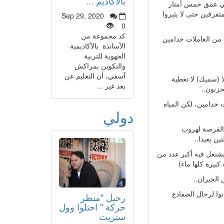
بالأكاديم ...
 في عمق خمس أمتار
رقين حتى لا يثيروا
Sep 29, 2020
0
كد مجموعة من
الوضعيات الاجتماعية، عددهم 130 واحد أكثرهم من العاملات خدامين
الأساتذة بالأكاديمية
الجهوية للتربية
والتكوين بمراكش
آسفي، أن التعليم عن
ريون مخير فيهم كيشد 1300 درهم شهر، لا (سميك) لا تغطية
بعد غير ...
زنون.. َ
، كان العمال 40 وفيهم بزاااف بنات خدامين، لكن المياه
دولي
 الفرصة لهروب
ين بعيدا..
يشتغل فيه أكبر عدد من
كبيرة كلها ماء)
الجيران..
ما استعانوا لرجال الضفادع
رحيل "منظر
حركة " احتلوا وول
ستريت