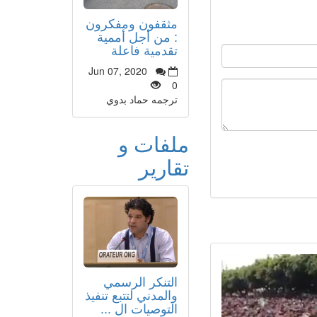
مثقفون ومفكرون
: من أجل أممية
تقدمية فاعلة
Jun 07, 2020
0
ترجمه حماد بدوي
ملفات و
تقارير
التنكر الرسمي
والمدني لتتبع تنفيذ
التوصيات ال ...