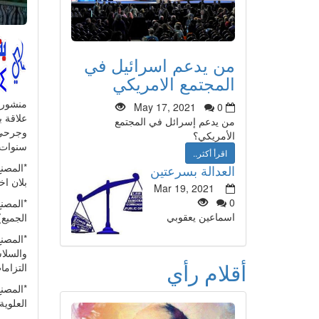
من يدعم اسرائيل في
المجتمع الامريكي
منشور
May 17, 2021
0
علاقة ب
من يدعم إسرائل في المجتمع
وجرحى 
الأمريكي؟
سنوات 
اقرأ أكثر..
*المصن
العدالة بسرعتين
بلان اخ
Mar 19, 2021
0
*المصن
اسماعين يعقوبي
الجميع)!!!
*المصن
والسلا
أقلام رأي
التزاما
*المصن
العلوية