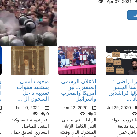
Apr 07, 2021
ثر..
 الراضي :
الاعلان الرسمي
مبعوث أممي
و
سنا الجنس
المشترك بين
يستعيد سنوات
ا
ئيا كراشدين
أمريكا والمغرب
تعذيبه داخل
ا
 ...
واسرائيل
السجون ال ...
ب
Jan 10, 2021
Dec 22, 2020
Jul 29, 2020
0
0
0
ا قررت الدولة
الرباط – في ما يلي
عبر تدوينة فايسبوكية
ص
ربية متابعة
النص الكامل للإعلان
استعاد المناضل
ا
افي عمر
المشترك الذي وقعته
اليساري السابق جمال
ب