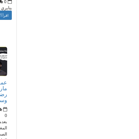
0
ينايري
اقرأ أك
عمر
مار
رضا
وسأذ
0
بعدم
المغ
الصح