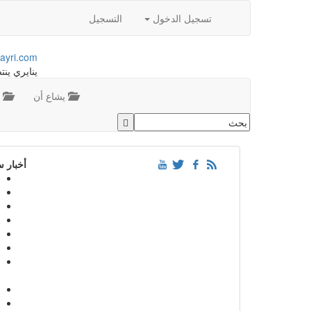
تسجيل الدخول
التسجيل
ayri.com
ينايري ينت
يشاع أن
م
أخبار 