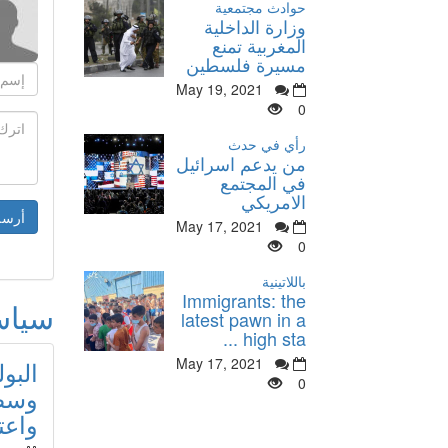
حوادث مجتمعية
وزارة الداخلية
المغربية تمنع
مسيرة فلسطين
May 19, 2021
0
رأي في حدث
من يدعم اسرائيل
في المجتمع
الامريكي
May 17, 2021
0
باللاتينية
Immigrants: the
سيا
latest pawn in a
high sta ...
May 17, 2021
البو
0
وسط 
واعت