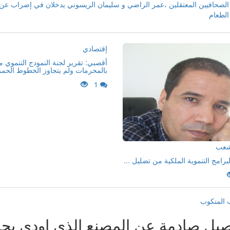
الصحافيين المعتقلين ،عمر الراضي و سليمان الريسوني يدخلان في إضراب عن
الطعام
إقتصادي
أقصبي: تقرير لجنة النمودج التنموي 
بالمحرمات ولم يتجاوز الخطوط الحمر
1
لشعب
لبرامج التنموية الملكية من تضليل ...
 المنكوب
صيل صادمة عن المصنع الذي اودى بحي