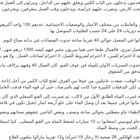
خدمون يدخلون من الباب الكبير ويغلق عليهم من الداخل، وينزلون إلى العمل
 تحت الارض، وتضرب عليهم حراسة، ويدخلون وقت العمل متفرقين، ويخرجون متف
*العمال والعاملات من مختلف الأعمار و
لى 24 حسب الطلبيات المتوصل بها.
مل حوالي 40 تقريبا ساعة حدوث الفيضانات في بداية صباح اليوم.
*لأنه معمل سري، فالعمال طبعا حتى هما س
ة لا احترام للسن، لا احترام لشروط العمل، لا احترام لساعات العمل.. ولا هم يح
*وقت حدوث التسربات الأولى للمياه في جوف القبو
تدفق من الشقوق.
د الوقت، صعدت عاملتين من خوفا من الغرق، لفتح الباب الكبير من أجل إتاحة
، لكن التدفقات الكبيرة جدا كانت لهم بالمرصاد، حتى أن قوة الماء قذفت العاملت
 غمرت المياه الطابق الأول من لاكاب، ثم تسربت إلى القبو السفلي الذي كان 
ماتوا غرقى جميعا بعد أن وصل الماء على علو أربعة أمتار (تخيل تكون في قاعة 
لإطفاء جاو معطلين بحوالي ساعة ونصف، وبعض الناجين عتقوهم صحابهم وبعض 
*مللي جاو ليبومبيي استعانوا ب 10 سيارات لشفط المياه من القبو السفلى.. ك
ل الجثث من وسط المياه.
(9 رجال 19 امرأة) و12 تقريبا مازالوا يتلقون العلاج.