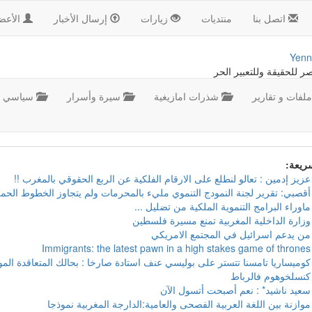
اتصل بنا
منتديات
زيارات
إرسال الأخبار
الأعض
Yenn
صر للحقيقة وللتعبير الحر
لفات و تقارير
شذرات امازيغية
سيرة وأسرار
سياسي
سريعة:
عزيز إدمين : تعالو لنطلع على الارقام الفلكية عن الربع الحقوقي بالمغرب !!
أقصبي: تقرير لجنة النمودج التنموي مليء بالمحرمات ولم يتجاوز الخطوط الحمر
ماوراء البرامج التنموية الملكية من تضليل ...
وزارة الداخلية المغربية تمنع مسيرة فلسطين
من يدعم اسرائيل في المجتمع الامريكي
Immigrants: the latest pawn in a high stakes game of thrones
كوميساريا تامسنا تتستر على بوليسي عنف استادة صارخا : بحالك المتعاقدة ال
كنسلخوهوم فالرباط
سعيد ناشيد* : نعم أصبحت أتسول الآن
موازنة بين اللغة العربية الفصحى والعامية:الدارجة المغربية نموذجا