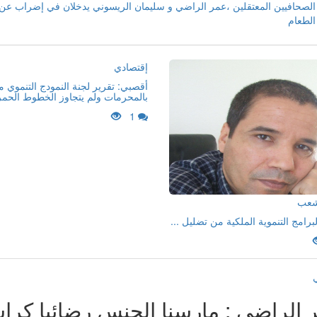
الصحافيين المعتقلين ،عمر الراضي و سليمان الريسوني يدخلان في إضراب عن
الطعام
إقتصادي
أقصبي: تقرير لجنة النمودج التنموي 
بالمحرمات ولم يتجاوز الخطوط الحمر
1
لشعب
لبرامج التنموية الملكية من تضليل ...
 الراضي : مارسنا الجنس رضائيا كرا