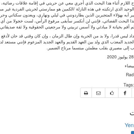
 اللازم أثناء هذا البحث الذي أجري معي عن حريتي في إقامة علاقات رضائية، أ
لوحيد الذي ارتكبته في هذه النازلة /الكمين هو ممارستي لحريتي الفردية غير مب
ر آبه بهؤلاء المتجبرين الذين يطاردونني في ليلي ونهاري، ويعدون سكناتي وحرك
هذا البحث القضائي، فإنني لن أنكسر سأبقى مرفوع الرأس، لست خجولا من أي ش
م أقم بخيانة لا مبادئي ولا أسس تربيتي ولا مرجعيتي الحقوقية ولا ثقة صديقات
داد ليس قدرا، ولا بد من الحرية وإن طال الزمان ، وإن كان وقتي قد حان لأدفع ا
لجديد المعذب الذي ولد بين العهد القديم والعهد الجديد المزعوم فإنني مستعد 
 إلى مصيري بقلب مطمئن مبتسما مرتاح الضمير.
بيضاء
Radi
Tags:
ت
Yen