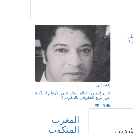
مليء
اء
إقتصادي
عزيز إدمين : تعالو لنطلع على الارقام الفلكية
عن الربع الحقوقي بالمغرب !!
0
المغرب
المنكوب
شدين