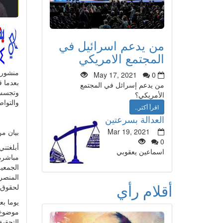
من يدعم اسرائيل في
المجتمع الامريكي
منشور
May 17, 2021
0
بعدما ق
من يدعم إسرائل في المجتمع
وتجسس 
الأمريكي؟
والتواص
اقرأ أكثر..
العدالة بسرعتين
Mar 19, 2021
بيان من
0
اسماعين يعقوبي
مباشرة
المنصرم
أقلام رأي
لحقوق 
التحقي