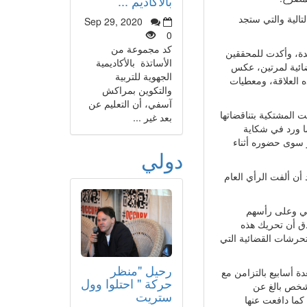
بالأكاديم ...
تالية والتي ستجد
Sep 29, 2020
0
كد مجموعة من
شدة، وأكدت للمحققين
الأساتذة بالأكاديمية
رضائية لمرتين، عكس
الجهوية للتربية
ه العلاقة، ومعطيات
والتكوين بمراكش
آسفي، أن التعليم عن
 المشتكية بتناقضاتها
بعد غير ...
ا ورد في شكاية
ر سوى حضوره أثناء
دولي
 أن ألفت الرأي العام
اضي وعلى رأسهم
دق أن تحريك هذه
حرشات القضائية التي
رحيل "منظر
 أسابيع بالتزامن مع
حركة " احتلوا وول
كشخص بالغ عن
ستريت
كما دافعت عنها