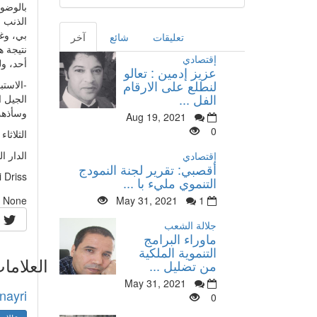
بالوضوح
الذنب ا
بي، وغي
تعليقات
شائع
آخر
نتيجة 
إقتصادي
أحد، ول
عزيز إدمين : تعالو
لنطلع على الارقام
-الاستب
الفل ...
الجيل ا
وسأذهب
Aug 19, 2021
0
الثلاثاء 28 يوليوز 2020
الدار ال
إقتصادي
أقصبي: تقرير لجنة النمودج
 Driss
التنموي مليء با ...
None
May 31, 2021
1
جلالة الشعب
ماوراء البرامج
التنموية الملكية
العلاما
من تضليل ...
May 31, 2021
nayri
0