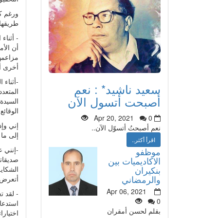
ورغم كو
طريقها 
- أثناء
أن الأم
مزاعمها
أخرى أ
-أثناء
سعيد ناشيد* : نعم
المتعد
أصبحت أتسول الآن
السيدة،
الوقائع
Apr 20, 2021
0
إني وإذ
نعم أصبحتُ أتسوّل الآن..
إلى ما 
اقرأ أكثر..
-إنني 
موظفو
صديقات
الاكاديميات بين
بنكيران
الشكاي
والرمضاني
أتعرض ل
Apr 06, 2021
- لقد 
0
استدعاء
بقلم لحسن أمقران
اختيارا