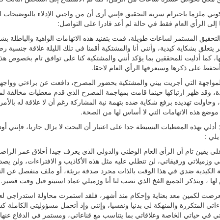
ني ملزما باحترام سرية التحقيق فإنني أرى أن من واجبي الإدلاء بالتوضيحات ال
إلى الرأي العام فقط في حالة لم أعد قادرا على التواصل:
 التحقيق المستمر لساعات طويلة، قمت بتفنيد هذه الاتهامات الواهية والباطلة ب
ر يتعلق بشكاية كيدية، وأنني أنا والمشتكية أقمنا في تلك الليلة علاقة جنسية 
، كما أدليت للمحققين بما يؤكد أنني والمشتكية كنا على توافق تام بخصوص هذ
تحفظ على ذكرها وسيعرفها الرأي العام لاحقا.
 المواجهة التي أجريت بيني والمشتكية بحضور المصرح، دافعت عن براءتي وواجهت
دة، وقد ظهر ارتباكها حينما قامت بمهاجمة المصرح الذي قدم معطيات مخالفة لم
 وحاولت تهديده برفع شكاية ضده بتهمة نية المشاركة رغم أن لا علاقة له بالأم
 موضع هذه الاتهامات التي لا أساس لها من الصحة.
 أدلي بهذه المعطيات البسيطة جدا على اعتبار أن البحث لا يزال جاريا، فإنني أود
يلي :
على يقين تام أن الرأي العام الوطني والدولي الذي يعرف جيدا أخلاق عمر الر
ي وزميلاتي ورفيقاتي، لن تنطلي عليه مثل هذه الأكاذيب و الافتراءات، ولن يص
ة الكيدية ضدي في هذا الوقت بالذات مجرد صدفة بريئة، أو ملف منفصل عن الت
ها ، ويتذكر الجميع الفخ الذي نصب لنا أنا وزميلي عماد استيتو قبل وقت قصير.
تعرضت لكمين معد بعناية وإحكام منذ أشهر، فلقد استمرت محاولة استدراجي لعدة
اتي المتكررة والمنهكة لي بدنيا ونفسيا، وإنني وإذ أتحمل مسؤوليتي الكاملة 
تي في حياتي الخاصة وعلاقاتي بما يتناسب مع قناعاتي، ومستمر في الدفاع عنها 