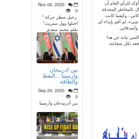
ؤكد للرأي العام أن
Nov 06, 2020
ال بالمخاطر المحدقة
0
اتي.. وكيفما كانت
رحيل منظر حركة "
يء، لم أقم بإيذاء أي
احتلوا وول ستريت"
ي وأصدقائي.
بقلم محمد سعدي
لثمن نيابة عن هذا
لدفعه بكل شجاعة،
بين اذربيجان
وارمينيا ...النفط
والطاقة
Sep 29, 2020
0
بين أذربيدجان وأرمينيا
..