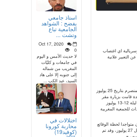
استاذ جامعي
يفضح : الشواهد
الجامعية تباع
وتشت ...
Oct 17, 2020
0
وسريالية اي اغتصاب
لا حديث الأمس و اليوم
التعبير علانية
في جامعات و كليّات
المغريب من شماله
إلى جنوبه إلا على هاد
السيد، عبد الكب ...
أبلغتني الجمعية المغربية لحقوق الإنسان عبر مكتبها المركزي في الرباط يوم السبت المنصرم بتاريخ 25 يوليوز
دة قامت بزيارة مقر
الجمعية في الرباط وأبلغتها أنها تقدمت بشكاية لدى النيابة العامة تتهمني فيها باغتصابها ليلة 12-13 يوليوز
اث للجمعية المغربية
اختلالات في
كان متواجدا لحظة الوقائع
محاربة كورونا
موضوع الشكاية المذكورة لنحضر إلى مقرها في اليوم الموالي أي يوم الإثنين الموافق ل 27 يوليوز، وقد تم
(كوفيد19)
كمصرح.