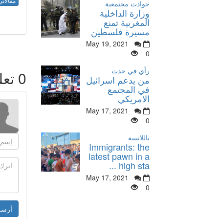
مقالاتي
حوادث مجتمعية
وزارة الداخلية
المغربية تمنع
مسيرة فلسطين
May 19, 2021
0
رأي في حدث
0
تعل
من يدعم اسرائيل
في المجتمع
الامريكي
May 17, 2021
0
باللاتينية
Immigrants: the
latest pawn in a
high sta ...
May 17, 2021
0