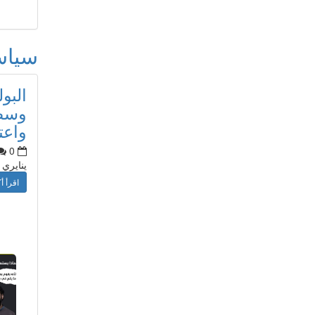
سيا
البو
وسط 
واعت
0
ينايري
اقرأ أك