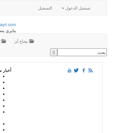
تسجيل الدخول
التسجيل
ayri.com
ينايري ينت
يشاع أن
م
أخبار 