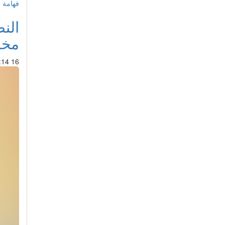
فهامة 
الن
مخز
16 Aug 2017 : 11:14