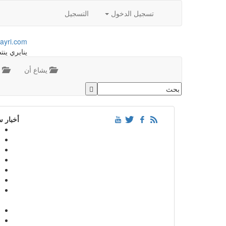
تسجيل الدخول
التسجيل
ayri.com
ينايري ينت
يشاع أن
م
أخبار 