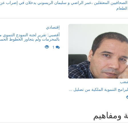
الصحافيين المعتقلين ،عمر الراضي و سليمان الريسوني يدخلان في إضراب عن
الطعام
إقتصادي
أقصبي: تقرير لجنة النمودج التنموي 
بالمحرمات ولم يتجاوز الخطوط الحمر
1
لشعب
لبرامج التنموية الملكية من تضليل ...
ة ومفاهيم