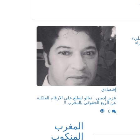
مليء
اء
إقتصادي
عزيز إدمين : تعالو لنطلع على الارقام الفلكية
عن الربع الحقوقي بالمغرب !!
0
المغرب
المنكوب