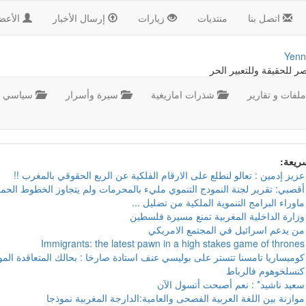
اتصل بنا
منتديات
زيارات
إرسال الأخبار
الأعض
Yenn
صر للحقيقة وللتعبير الحر
لفات و تقارير
شذرات امازيغية
سيرة وأسرار
سياسي
سريعة:
عزيز إدمين : تعالو لنطلع على الارقام الفلكية عن الربع الحقوقي بالمغرب !!
أقصبي: تقرير لجنة النمودج التنموي مليء بالمحرمات ولم يتجاوز الخطوط الحمر
ماوراء البرامج التنموية الملكية من تضليل ...
وزارة الداخلية المغربية تمنع مسيرة فلسطين
من يدعم اسرائيل في المجتمع الامريكي
Immigrants: the latest pawn in a high stakes game of thrones
كوميساريا تامسنا تتستر على بوليسي عنف استادة صارخا : بحالك المتعاقدة ال
كنسلخوهوم فالرباط
سعيد ناشيد* : نعم أصبحت أتسول الآن
موازنة بين اللغة العربية الفصحى والعامية:الدارجة المغربية نموذجا