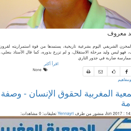
 معروف
المخزن الشريفي اليوم بشرعية تاريخية، يستمدها من قوة استمراريته لقرو
 فهو ليس وليد مرحلة الاستقلال، و لم تزرع بذوره، كما قال الأستاذ بنعلي، إ
ممارسة ضاربة في جذور التاري
اقرأ أكثر
None
ومفاهيم
معية المغربية لحقوق الإنسان - وصفة 
مة
منشور من طرف
Yennayri
تعليقات: 0
مشاهدات: