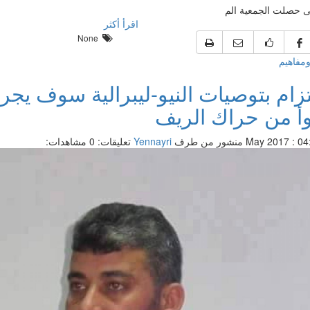
اقرأ أكثر
None
ومفاهيم
تزام بتوصيات النيو-ليبرالية سوف يجر 
أ من حراك الريف
منشور من طرف
Yennayri
تعليقات: 0
مشاهدات: