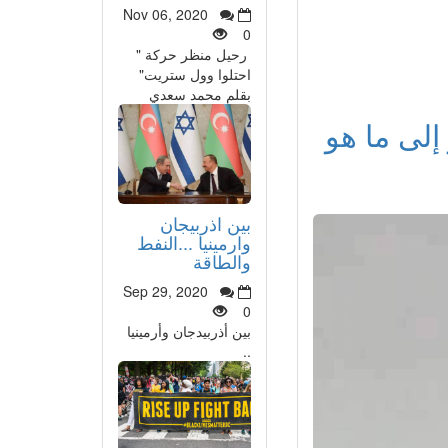
Nov 06, 2020
0
رحيل منظر حركة "
احتلوا وول ستريت"
بقلم محمد سعدي
إلى ما هو
بين اذربيجان
وارمينيا ...النفط
والطاقة
Sep 29, 2020
0
بين أذربيدجان وأرمينيا
..