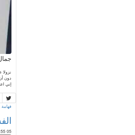
جمال
نزولا 
دون أن
إني اع
فهامة 
الف
05 Feb 2017 : 16:55