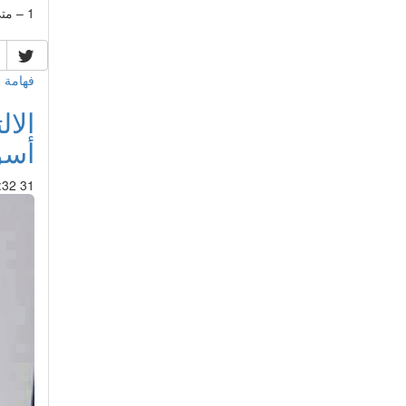
1 – متى حصلت الجمعية الم
فهامة 
الال
أسو
31 May 2017 : 04:32