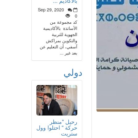
بالأكاديم ...
Sep 29, 2020
0
كد مجموعة من
الأساتذة بالأكاديمية
الجهوية للتربية
والتكوين بمراكش
آسفي، أن التعليم عن
بعد غير ...
دولي
رحيل "منظر
حركة " احتلوا وول
ستريت