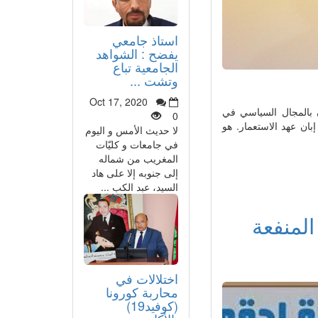
استاذ جامعي
يفضح : الشواهد
الجامعية تباع
وتشت ...
Oct 17, 2020
ن بالمجال السياسي في
0
بان عهد الاستعمار. هو
لا حديث الأمس و اليوم
في جامعات و كليّات
المغريب من شماله
إلى جنوبه إلا على هاد
السيد، عبد الكب ...
المنفعة
اختلالات في
محاربة كورونا
(كوفيد19)