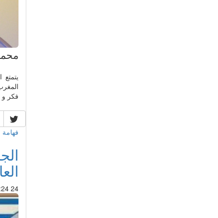
محمد
يتمتع 
المغرب،
فكر و 
فهامة 
الج
العا
24 Jun 2017 : 14:24