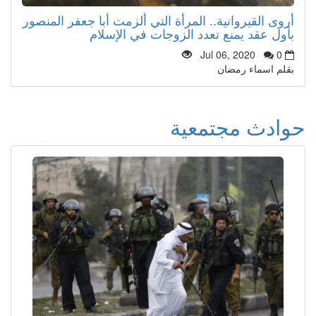
أروى القيروانية.. المرأة التي ألزمت أبا جعفر المنصور
بأول عقد يمنع تعدد الزوجات في الإسلام
Jul 06, 2020
0
بقلم اسماء رمضان
حوادث مجتمعية