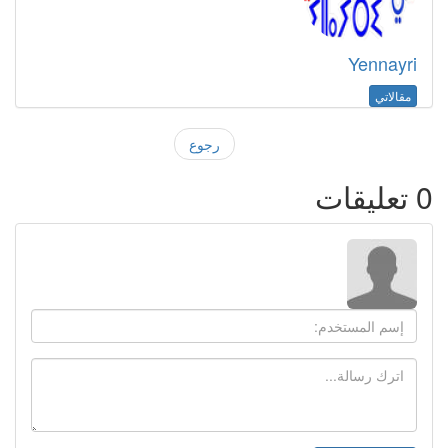
Yennayri
مقالاتي
رجوع
0
تعليقات