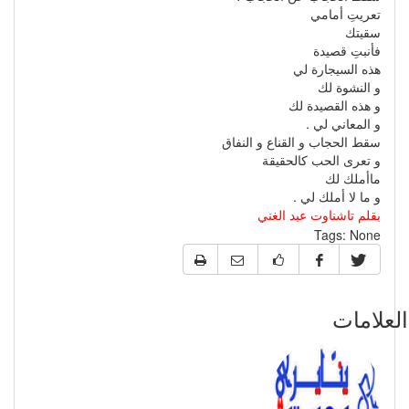
تعريتِ أمامي
سقيتك
فأنبتِ قصيدة
هذه السيجارة لي
و النشوة لك
و هذه القصيدة لك
و المعاني لي .
سقط الحجاب و القناع و النفاق
و تعرى الحب كالحقيقة
ماأملك لك
و ما لا أملك لي .
بقلم تاشناوت عبد الغني
Tags:
None
علامات