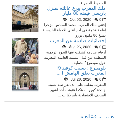
الخطوط الحمراء
ملك المغرب يبرع عائلته بمنزل
باريسي قيمته 80 مليار
Oct 02, 2020
0
إقتنى ملك المغرب محمد السادس مؤخرا
إقامة فخمة في أحد أغلى الاحياء الباريسية
بمبلغ 80 مليون يورو ...
إحصائيات صادمة عن المغرب
Aug 26, 2020
0
أرقام صادمة كشفت عنها الندوة الرقمية
المنظمة من قبل الشبيبة العاملة المغربية
حول موضوع "الحماية ...
بلومبيرغ : بسبب كوفيد 19
المغرب يغلق الهامش ا ...
Jul 28, 2020
0
المغرب ينقلب على الديمقراطية بسبب
جائحة كورونا ، هكذا عنونت أحد اشهر
الصحف الاقتصادية بأمريكا ب ...
فن و ثقافة