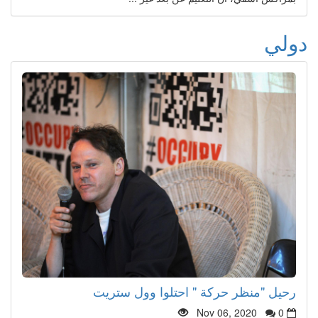
دولي
رحيل "منظر حركة " احتلوا وول ستريت
Nov 06, 2020
0