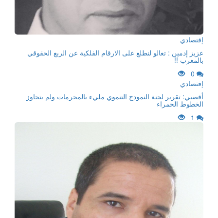
إقتصادي
عزيز إدمين : تعالو لنطلع على الارقام الفلكية عن الربع الحقوقي
بالمغرب !!
0
إقتصادي
أقصبي: تقرير لجنة النمودج التنموي مليء بالمحرمات ولم يتجاوز
الخطوط الحمراء
1