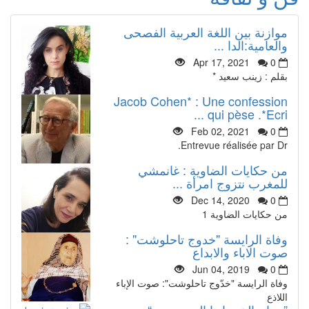
موازنة بين اللغة العربية الفصحى
والعامية:الدا ...
Apr 17, 2021
0
بقلم : زينب سعيد *
Jacob Cohen* : Une confession
qui pèse .*Ecri ...
Feb 02, 2021
0
Entrevue réalisée par Dr.
من حكايات الضاوية : غانمشي
للمغرب نتزوج امرأة ...
Dec 14, 2020
0
من حكايات الضاوية 1
وفاة الرايسة "خدوج تاحلوشت" :
صوت الاباء والابداع
Jun 04, 2019
0
وفاة الرايسة "خدّوج تاحلوشت": صوت الإباء
اللاذع