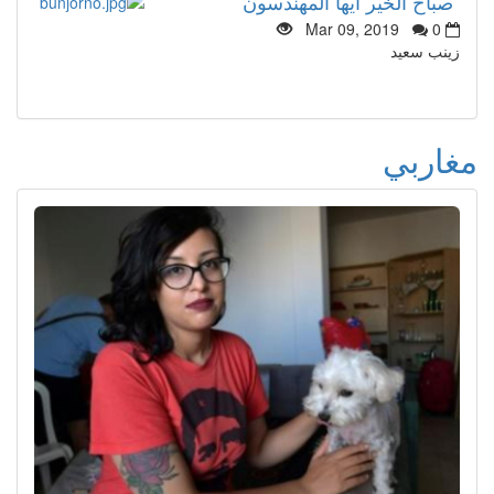
”صباح الخير ايها المهندسون“
Mar 09, 2019
0
زينب سعيد
مغاربي