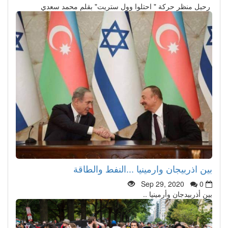
رحيل منظر حركة " احتلوا وول ستريت" بقلم محمد سعدي
بين اذربيجان وارمينيا ...النفط والطاقة
Sep 29, 2020
0
بين أذربيدجان وأرمينيا ..