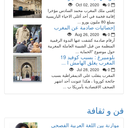
Oct 02, 2020
0
إقتنى ملك المغرب محمد السادس مؤخرا
إقامة فخمة في أحد أغلى الاحياء الباريسية
بمبلغ 80 مليون يورو ...
إحصائيات صادمة عن المغرب
Aug 26, 2020
0
أرقام صادمة كشفت عنها الندوة الرقمية
المنظمة من قبل الشبيبة العاملة المغربية
حول موضوع "الحماية ...
بلومبيرغ : بسبب كوفيد 19
المغرب يغلق الهامش ا ...
Jul 28, 2020
0
المغرب ينقلب على الديمقراطية بسبب
جائحة كورونا ، هكذا عنونت أحد اشهر
الصحف الاقتصادية بأمريكا ب ...
فن و ثقافة
موازنة بين اللغة العربية الفصحى