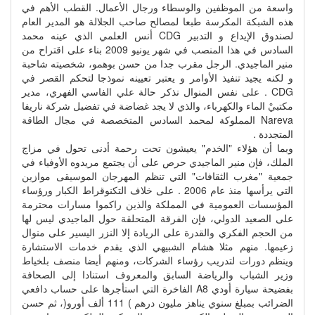
واسعة من الموظفين والوسطاء ورجال الأعمال. القطب الأهم في
هذه الشبكة المكرسة طبعا لمصالح صاحب الجلالة هو المدير العام
لصندوق الإيداع و التدبير CDG أنس العلمي الذي عينه محمد
السادس في هذا المنصب في شهر يونيو 2009 بناء على اقتراح من
منير الماجيدي. الرجل مقرب جدا من حسن بوهمو، شخصيته شاحبة
و لكنه يجيد تنفيذ الأوامر و يعتبر تعيينه نموذجا لتحكم القصر في
CDG . على نفس المنوال نذكر حالة علي الفاسي الفهري، مدير
مكتبيْ الماء والكهرباء، والذي لا يجد غضاضة في تفضيل شركة ناريفا
Nareva المملوكة لمحمد السادس المتخصصة في مجال الطاقة
المتجددة .
وبما أن هؤلاء "الخدم" يعيشون تحت رحمة أدنى تحول في مزاج
الملك، فإن منير الماجيدي حرص على أن يجتمع مريدوه الأوفياء في
جمعية "مغرب الثقافات" التي تنظم المهرجان الموسيقى موازين
التي يرأسها منذ عام 2006 . على خلاف التكنوقراط الكبار ورؤساء
المؤسسات العمومية في المملكة والذين راكموا مسارات محترمة
على الصعيد الدولي، فإن الفرقة المتحلقة حول الماجيدي ليس لها
من الحجم الفكري والقدرة على الريادة إلا النزر اليسير على منوال
زعيمها. منهم مثلا هشام الشبيهي الذي يقدم خدمات الاستشارة
وينظم دورات لتدريب رؤساء الشركات، ومنهم أيضا منصف بلخياط
وزير الشباب والرياضة السابق والمعروف استنادا إلى الصحافة
بفضيحة سيارة أودي A8 الفاخرة التي استأجرها على حساب دافعي
الضرائب بمبلغ سنوي يناهز مليون درهم ) 111 ألف أورو(، ثم حسن