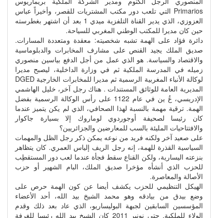
المنصوري الرجل الكتوم ومدير الشركة الملكية بريماريوس
Primarios التي تلعب دور مكتب المشتريات للقصر، وأخيراً عباس
العزوزي، الذي يدير القناة التلفزية ميدي 1 بعد أن اشتهر بغطرسته
حين كان مديرا للمكتب الوطني المغربي للسياحة.
دائرة فؤاد على الهمة تشبه شخصيته: معقدة ومتعددة المسارات.
صديق الملك يجيد القنص على مشارف المخابرات والدبلوماسية
والاقتصاد والسياسة. هو الذي عمل من أجل الدفع بياسين منصوري
زميله في المدرسة الملكية ثم في وزارة الداخلية، ليصبح مديرا
لوكالة الأنباء المغربية الرسمية ثم مديرا للمخابرات الخارجية DGED
المديرية العامة للوثائق المستندات . هناك رجل آخر، خليل الهاشمي
الإدريسي، عُ ين في عام 1122 على رأس الوكالة الرسمية بفضل
الهمة. ترقية مهمة بالنسبة لهذا الصحافي، الذي لم يكن يتميز عندما
كان رئيسا لصحيفة أوجوردوي لوماروك إلا بسيارة جاكوار
والافتتاحيات المليئة بالسب للمعارضين والجزائريين؟
على صعيد آخر ولكنه فريد من نوعه يمكن ذكر رجل الظل والمهمات
السياسية القذرة للهمة، إنه رجل الريف إلياس العمري. كان يتظاهر
بنزعته اليسارية، ولكن القناع سقط فجأة عندما لعب دور المستقطِب
للحزب الذي أنشأه مؤخرا صديق الملك، البام الشهير أو حزب
الأصالة والمعاصرة.
الهيكل التنظيمي للحزب يكشف أيضا عن كون الهمة حرص على
وضع بيدق من بيادقه وهو محمد الشيخ بيد الله، أحد الأعضاء
المؤسسين السابقين لجبهة البوليساريو، الذي عاد بعد ذلك وقدم
الولاء للملكية. حتى نونبر 2011 كان الشيخ بيد الله رئيسا للغرفة