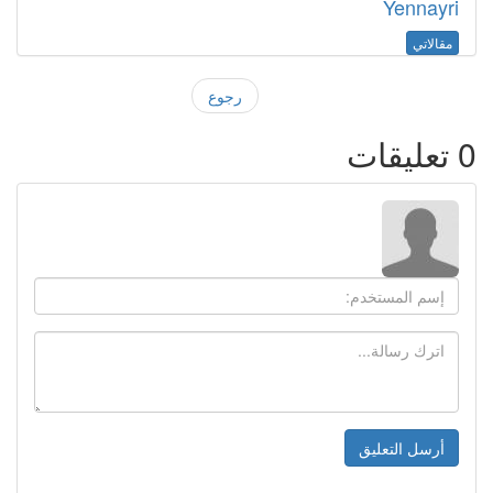
Yennayri
مقالاتي
رجوع
0
تعليقات