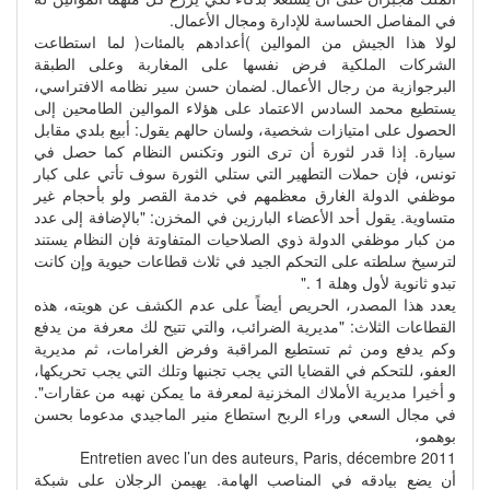
في المفاصل الحساسة للإدارة ومجال الأعمال.
لولا هذا الجيش من الموالين )أعدادهم بالمئات( لما استطاعت
الشركات الملكية فرض نفسها على المغاربة وعلى الطبقة
البرجوازية من رجال الأعمال. لضمان حسن سير نظامه الافتراسي،
يستطيع محمد السادس الاعتماد على هؤلاء الموالين الطامحين إلى
الحصول على امتيازات شخصية، ولسان حالهم يقول: أبيع بلدي مقابل
سيارة. إذا قدر لثورة أن ترى النور وتكنس النظام كما حصل في
تونس، فإن حملات التطهير التي ستلي الثورة سوف تأتي على كبار
موظفي الدولة الغارق معظمهم في خدمة القصر ولو بأحجام غير
متساوية. يقول أحد الأعضاء البارزين في المخزن: "بالإضافة إلى عدد
من كبار موظفي الدولة ذوي الصلاحيات المتفاوتة فإن النظام يستند
لترسيخ سلطته على التحكم الجيد في ثلاث قطاعات حيوية وإن كانت
تبدو ثانوية لأول وهلة 1 ."
يعدد هذا المصدر، الحريص أيضاً على عدم الكشف عن هويته، هذه
القطاعات الثلاث: "مديرية الضرائب، والتي تتيح لك معرفة من يدفع
وكم يدفع ومن ثم تستطيع المراقبة وفرض الغرامات، ثم مديرية
العفو، للتحكم في القضايا التي يجب تجنبها وتلك التي يجب تحريكها،
و أخيرا مديرية الأملاك المخزنية لمعرفة ما يمكن نهبه من عقارات".
في مجال السعي وراء الربح استطاع منير الماجيدي مدعوما بحسن
بوهمو،
Entretien avec l’un des auteurs, Paris, décembre 2011
أن يضع بيادقه في المناصب الهامة. يهيمن الرجلان على شبكة