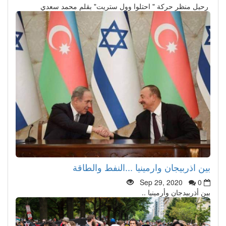
رحيل منظر حركة " احتلوا وول ستريت" بقلم محمد سعدي
بين اذربيجان وارمينيا ...النفط والطاقة
Sep 29, 2020
0
بين أذربيدجان وأرمينيا ..