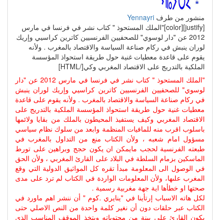
منشور من طرف
Yennayri
[justify][color]"الملك المستحوذ " كتاب نشر في فرنسا في مارس
2012 عن "دار لوسوي" للصحفيين الفرنسيين كاترين كراسيي وإريك
لوران ينبش في ركام صناعة السياسة والاقتصاد بالمغرب . ولأنه
يقوم على قاعدة معطيات غنية حول طريقة استحواذ المؤسسة
الملكية بالتدريج على الاقتصاد المغربي وكي[/HTML]
"الملك المستحوذ " كتاب نشر في فرنسا في مارس 2012 عن "دار
لوسوي" للصحفيين الفرنسيين كاترين كراسيي وإريك لوران ينبش
في ركام صناعة السياسة والاقتصاد بالمغرب . ولأنه يقوم على قاعدة
معطيات غنية حول طريقة استحواذ المؤسسة الملكية بالتدريج على
الاقتصاد المغربي وكيف يستفيذ المحيطون بالملك من بقايا ولائمها
باسلوب اقرب منه للمافيات المنظمة وابعد من سلوك نظام سياسي
مسؤول امام شعبه ، ولأن الكتاب منع من التداول بالمغرب في
طبعته الفرنسية لحجب مايمكن ان يكون حجج وبراهين على تورط
الماسكين بزمام السلطة في البلاد على القارئ المغربي ، ولأن الحق
في الوصول الى المعلومة مبدأ تقره كل المواثيق الدولية التي وقع
المغرب علىها، ولأن المعلومات الواردة في الكتاب لم ترد على مدى
صحتها او خطأها اية جهة مغربية رسمية .
لكل هاته الاسباب إرتأينا في "ينايري .كوم " أن ننشر اهم ماورد في
الكتاب عبر حلقات دون أن نغير كلمة واحدة من النص الاصلي حتى
يكون القارئ على بينة من محتوياته ويتخذ الموقف المناسب الذي