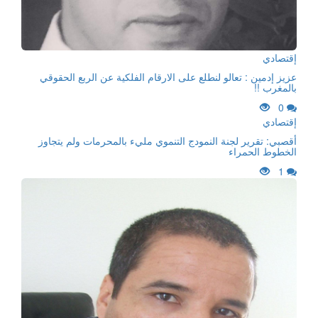
إقتصادي
عزيز إدمين : تعالو لنطلع على الارقام الفلكية عن الربع الحقوقي
بالمغرب !!
0
إقتصادي
أقصبي: تقرير لجنة النمودج التنموي مليء بالمحرمات ولم يتجاوز
الخطوط الحمراء
1