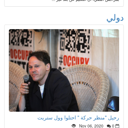
دولي
رحيل "منظر حركة " احتلوا وول ستريت
Nov 06, 2020
0