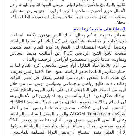
الثانية بالبرلمان والأمين العام للبام . ويبقى الصيد الثمين للهمة رجل
الأعمال عزيز أخنوش، صاحب الثروة الوفيرة الذي يمارس نشاطين
متباعدين: يشغل منصب وزير الفلاحة ويسيِّر المجموعة الطاقية أكوا
Akwa .
الإستيلاء على ملعب كرة القدم
بضمائر منعدمة يتحكم رجال الملك الذين يهتمون بكافة المجالات
دون عقاب أو محاسبة، يتحكمون في كل البلاد. لم يغفلوا الرياضة،
وتحديدا الرياضة المفضلة لدى المغاربة: كرة القدم، فقد كشفت
فضيحة نادي الفتح الرياضي FUS عن أساليب محمد السادس
ومعاونيه عندما يكونون متعطشين للأراضي الرخيصة والمال .
في عام 2008 ساد التفاؤل أولا جموعَ مشجعي كرة القدم لما تم
اختيار سكرتير الملك الخاص لرئاسة الفتح . هذا الاختيار ليس بغريب،
لأن هناك دائما شخص مقرب من القصر يشغل في نفس الوقت
وظائف ذات طابع رياضي واجتماعي وسياسي. ومن ثم، من خلال
قربه من الملك، فإن الماجيدي قادر على جلب الثروة والنجاح للنادي
. ولذلك شكل فريقا قويا، يتألف من رؤساء بارزين في الأعمال وهم
في الواقع رجالاته: معتصم بلغازي، رئيس شركة سوميد SOMED
والرئيس المقبل ل ONA ، منصف بلخياط، الرئيس المدير العام
لشركة ATCOM (finance.com) والوزير المقبل للشباب والرياضة،
وعلي الفاسي الفهري، شقيق وزير الخارجية السابق ومدير .ONE
الجميع: صحفيون، مجلس مدينة الرباط، والجمعيات الرياضية، باركوا،
إلا أن القليل منهم استطاع أن يخمن النوايا المظلمة للماجيدي .