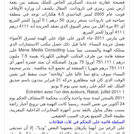
فضيحة عقارية جديدة، السكرتير الخاص للملك يستفيد من بقعة
أرض بثمن رمزي في تارودانت. المقال يكشف أن وزارة الأوقاف
فوتت عام 2005 لمنير الماجيدي 4.5 هكتارات توجد في منطقة
سياحية في تارودانت بسعر رمزي 50 درهم ) 5 أورو( للمتر المربع
أي 81 مرة أقل من سعر السوق الذي تعتقد الجريدة أنه 4111 درهم
) 411 أورو( للمتر المربع.
في مارس 2011 جاء الدور على فؤاد علي الهمة ليسرق الأضواء
بفضل جريدة المساء. عاما قبل ذلك حصل مكتب الاستشارات الذي
يمتلكه الهمة والمسمى مينا ميديا Mena Media Consulting على
صفقة هامة من طرف المكتب الوطني للكهرباء بقيمة 7.5 مليون
درهم ) 751.111 أورو( 75 يورو(. المشكلة أن تمتد عشرة أشهر أي
751.111 درهم شهريا ) الصفقة لم تخضع لأية مناقصة . مدير صحيفة
المساء سوف يدفع ثمناً غاليا على "وقاحته" حيث سقط في نفس
الوقت الذي كان فيه متظاهرو حركة 21 فبراير ينددون باسم صديق
الملك. لقد حُكم على رشيد نيني يوم 9 يونيو
1 Entretien avec l’un des auteurs, Rabat, juillet 2011
2011 بالسجن لمدة سنة واحدة وأكدت محكمة الاستئناف الحكم يوم
24 أكتوبر من نفس السنة. رسميا كانت التهمة هي ترويج أخبار زائفة
بسبب مقال يتناول بالنقد مدير أجهزة المخابرات الداخلية المغربية.
بطبيعة الحال الجميع يعرف السبب الحقيقي.
السلطة قائمة على التحكم في ثلاث قطاعات
على الرغم من أنهما يكرهان بعضهما البعض "وديا"، إلا أن صديقي
الملك مجبران على أن يشتغلا بذكاء لكي يزرع كل منهما الموالين له