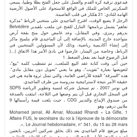
فبدعوى ترقية كرة القدم والعمل على جعل الفتح بطلا وطنيا، يسعى
السكرتير الخاص للملك في الواقع للاستحواذ على الأصول الأرضية
الهامة للنادي: 21 هكتار في قلب العاصمة.
الرجل لا يضيع الوقت، اقترح الماجيدي على منتخبي الرباط "مذكرة
تفاهم" يشمل برنامجها: التنازل للفتح عن ملعب بلفيدير Belvédère
بدرهم رمزي، وفي المقابل، وعد غامض حول منح بقعة أرض
متواجدة خارج المدينة. بالإضافة إلى أن الماجيدي قام بتلميح ماكر
إلى إنشاء أكاديمية رياضية، وذلك لأن المسؤولين المنتخبين في
الرباط، وخاصة من اليسار، عارضوا في بادئ الأمر هذا الاتفاق )...(
قبل الرضوخ فيما بعد بفعل الضغط. 1
حين أتى وقت كتابة عقد البيع للملعب، تم تشطيب كلمة "بيع"،
لتعويضها بعبارة "تفويت"، وهو ما يعني "تحويل دون مقابل مادي".
هذه "السرقة" الفجة للأراضي العامة، والتي تمثل ثروة هامة هي في
حقيقة الأمر نتيجة لاستراتيجية مدروسة من طرف الماجيدي.
في نونبر 2007 ، تم تسجيل شركة لتنمية وتطوير الرياضة SDPS
في السجل التجاري قبل أن يتم وضعها في الثلاجة، انبثقت بالصدفة
من صندوق الإيداع والتدبير CDG ، حيث بلغت قيمة رأسمالها 9
ملايين درهم، وهو
1 Mohamed jamaï, Ali Amar, Mouaad Rhandi « La Gifle,
Affaire FUS, le secrétaire du roi à l’épreuve de la démocratie
», Le Journal hebdomadaire, n° 341, du 15 au 28 mars.
مبلغ مرتفع. قام الماجيدي بعد ذلك بخلق شركتين أخريين، تابعتين
لجمعية الفتح: الأولى الفتح التنموية، وهي شركة للإنعاش العقاري،