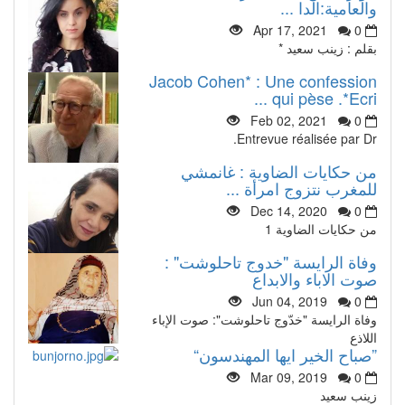
والعامية:الدا ...
Apr 17, 2021
0
بقلم : زينب سعيد *
Jacob Cohen* : Une confession
qui pèse .*Ecri ...
Feb 02, 2021
0
Entrevue réalisée par Dr.
من حكايات الضاوية : غانمشي
للمغرب نتزوج امرأة ...
Dec 14, 2020
0
من حكايات الضاوية 1
وفاة الرايسة "خدوج تاحلوشت" :
صوت الاباء والابداع
Jun 04, 2019
0
وفاة الرايسة "خدّوج تاحلوشت": صوت الإباء
اللاذع
”صباح الخير ايها المهندسون“
Mar 09, 2019
0
زينب سعيد