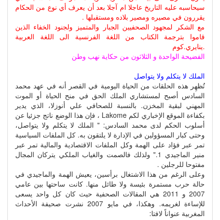
سيحاسبه عليه التاريخ عاجلا ام آجلا بعد أن يعرف أي نوع من الحكام
يقررون في مصيره ومصير بلاده ومستقبلها .
مع الشكر لمجهود الصحفيين الجبار والمتميز ولجنود الخفاء الذين
قاموا بترجمة الكتاب من اللغة الفرنسية الى اللغة العربية
.ينايري.كوم
الفضيحة الواحدة و الثلاثون من حكاية نهب وطن
الملك لا يتكلم ولا يتواصل
تُظهِر هذه الحلقات من الحياة اليومية في القصر أنه في عهد محمد
السادس أصبح لمستشاري الملك الحق في منح الحياة أو الموت
المهني لبقية المخزن. بالنسبة للصحافي علي أنوزلا، الذي يدير
بكفاءة الموقع الإخباري لكم Lakome ، فإن هذا الوضع ناتج جزئيا عن
أسلوب الحكم لدى محمد السادس: " الملك لا يتكلم ولا يتواصل،
وحتى كبار المسؤولين في الإدارة لا يلتقون به. كل الملفات السياسية
تمر عبر فؤاد على الهمة وكل الملفات الاقتصادية والمالية تمر عبر
منير الماجيدي 1." ولذلك فالصمت والغياب الملكي يتركان المجال
مفتوحا للرجلين .
وعلى الرغم من هذا الاشتغال برأسين، يعيش الهمة والماجيدي في
حالة حرب مستمرة بئيسة ولا طائل منها. كانت ساحتها بين عامي
2007 و 2011 هي المقالات الصحفية حيث كان كل واحد يسعى
للإساءة لغريمه. وهكذا، في مايو 2007 نشرت صحيفة الأحداث
المغربية عنواناً لافتا: