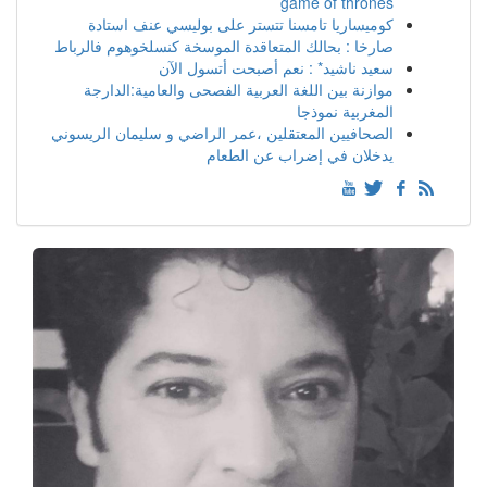
game of thrones
كوميساريا تامسنا تتستر على بوليسي عنف استادة
صارخا : بحالك المتعاقدة الموسخة كنسلخوهوم فالرباط
سعيد ناشيد* : نعم أصبحت أتسول الآن
موازنة بين اللغة العربية الفصحى والعامية:الدارجة
المغربية نموذجا
الصحافيين المعتقلين ،عمر الراضي و سليمان الريسوني
يدخلان في إضراب عن الطعام