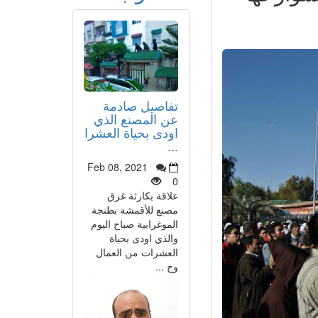
تفاصيل صادمة
عن المصنع الذي
اودى بحياة العشرا
...
Feb 08, 2021
0
علاقة بكارثة غرق
مصنع للأقمشة بطنجة
الموغرابية صباح اليوم
والذي اودى بحياة
العشرات من العمال
وج ...