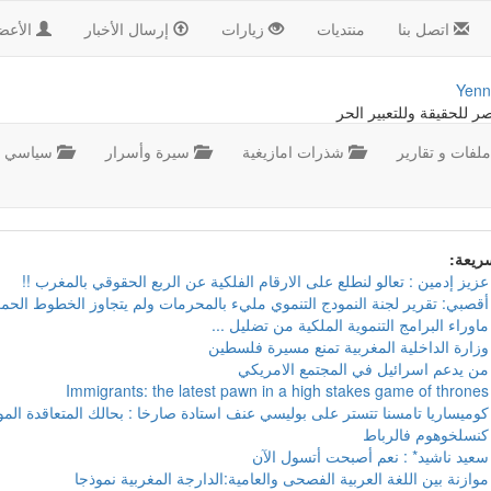
اتصل بنا
منتديات
زيارات
إرسال الأخبار
الأعض
Yenn
صر للحقيقة وللتعبير الحر
لفات و تقارير
شذرات امازيغية
سيرة وأسرار
سياسي
سريعة:
عزيز إدمين : تعالو لنطلع على الارقام الفلكية عن الربع الحقوقي بالمغرب !!
أقصبي: تقرير لجنة النمودج التنموي مليء بالمحرمات ولم يتجاوز الخطوط الحمر
ماوراء البرامج التنموية الملكية من تضليل ...
وزارة الداخلية المغربية تمنع مسيرة فلسطين
من يدعم اسرائيل في المجتمع الامريكي
Immigrants: the latest pawn in a high stakes game of thrones
كوميساريا تامسنا تتستر على بوليسي عنف استادة صارخا : بحالك المتعاقدة ال
كنسلخوهوم فالرباط
سعيد ناشيد* : نعم أصبحت أتسول الآن
موازنة بين اللغة العربية الفصحى والعامية:الدارجة المغربية نموذجا