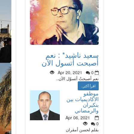
سعيد ناشيد* : نعم
أصبحت أتسول الآن
Apr 20, 2021
0
نعم أصبحتُ أتسوّل الآن..
اقرأ أكثر..
موظفو
الاكاديميات بين
بنكيران
والرمضاني
Apr 06, 2021
0
بقلم لحسن أمقران