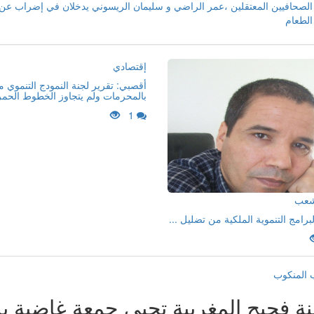
الصحافيين المعتقلين ،عمر الراضي و سليمان الريسوني يدخلان في إضراب عن
الطعام
إقتصادي
أقصبي: تقرير لجنة النمودج التنموي 
بالمحرمات ولم يتجاوز الخطوط الحمر
1
لشعب
لبرامج التنموية الملكية من تضليل ...
 المنكوب
نة فجيج المغربية تحيي جمعة غاضبة ب