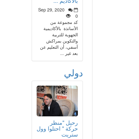
بالأكاديم ...
Sep 29, 2020
0
كد مجموعة من
الأساتذة بالأكاديمية
الجهوية للتربية
والتكوين بمراكش
آسفي، أن التعليم عن
بعد غير ...
دولي
رحيل "منظر
حركة " احتلوا وول
ستريت