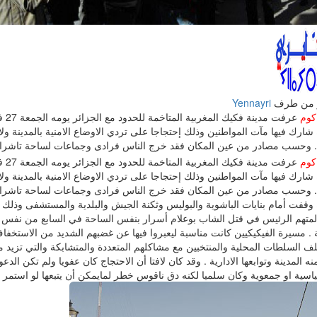
 من طرف
Yennayri
كوم
عرفت م
ارك فيها مآت المواطنين وذلك إحتجاجا على تردي الاوضاع الامنية بالمدينة ولا
. وحسب مصادر من عين المكان فقد خرج الناس فرادى وجماعات لساحة تاشرافت ح
كوم
عرفت م
ارك فيها مآت المواطنين وذلك إحتجاجا على تردي الاوضاع الامنية بالمدينة ولا
. وحسب مصادر من عين المكان فقد خرج الناس فرادى وجماعات لساحة تاشرا
وقفت أمام بنايات الباشوية والبوليس وثكنة الجيش والبلدية والمستشفى وذلك
المتهم الرئيس في قتل الشاب بوعلام أسرار بنفس الساحة في السابع من نفس
ة . مسيرة الفيكيكيين كانت مناسبة ليعبروا فيها عن غضبهم الشديد من الاستخف
لف السلطات المحلية والمنتخبين مع مشاكلهم المتعددة والمتشابكة والتي تزيد 
نه المدينة وتوابعها الادارية . وقد كان لافتا أن الاحتجاج كان عفويا ولم تكن الد
اسية او جمعوية وكان سلميا لكنه دق ناقوس خطر لمايمكن أن يتبعها لو استمر ا