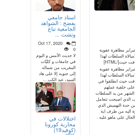
استاذ جامعي
يفضح : الشواهد
الجامعية تباع
وتشت ...
Oct 17, 2020
0
دينة فكيك المغربية المتاخمة للحدود مع الجزائر يومه الجمعة 27 فبراير مظاهرة عفوية
لا حديث الأمس و اليوم
مبالاة السلطات لهذا
في جامعات و كليّات
يث[/HTML]
المغريب من شماله
دينة فكيك المغربية المتاخمة للحدود مع الجزائر يومه الجمعة 27 فبراير مظاهرة عفوية
إلى جنوبه إلا على هاد
مبالاة السلطات لهذا
السيد، عبد الكب ...
فت حيث انطلقوا في
 على خلفية عملهم
 الشهر من يد السلطات
اف الذي اصبحت تتعامل
من حدة التهميش الذي
عوة اليه من طرف اية
لحال على ماهو عليه .
اختلالات في
محاربة كورونا
(كوفيد19)