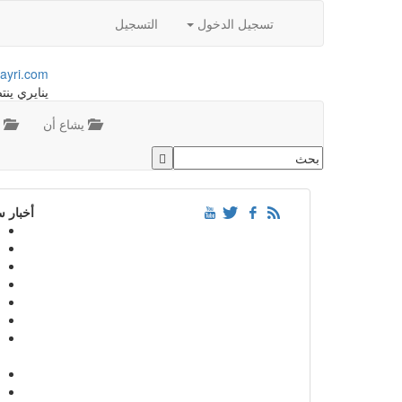
تسجيل الدخول
التسجيل
ayri.com
ينايري ينت
يشاع أن
م
أخبار 