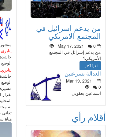
من يدعم اسرائيل في
المجتمع الامريكي
منشور
May 17, 2021
0
ينايري.
من يدعم إسرائل في المجتمع
حاشدة ش
الأمريكي؟
الوضع 
اقرأ أكثر..
ينايري.
العدالة بسرعتين
حاشدة ش
Mar 19, 2021
الوضع 
0
مسيرة 
اسماعين يعقوبي
بفرار 
المحلي
به مخت
تعاني م
أقلام رأي
هياة سي