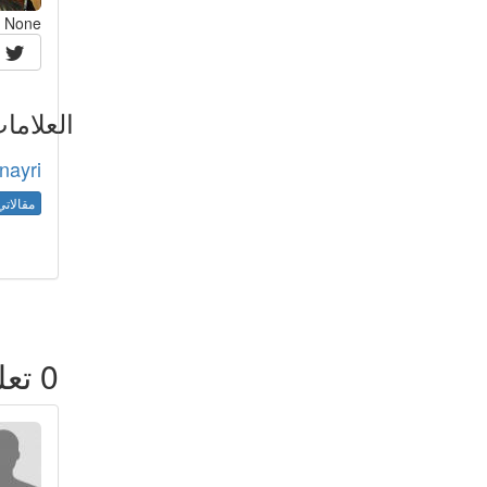
None
العلاما
nayri
مقالاتي
0
تعل