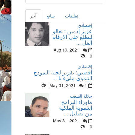
تعليقات
شائع
آخر
إقتصادي
عزيز إدمين : تعالو
لنطلع على الارقام
الفل ...
Aug 19, 2021
0
إقتصادي
أقصبي: تقرير لجنة النمودج
التنموي مليء با ...
May 31, 2021
1
جلالة الشعب
ماوراء البرامج
التنموية الملكية
من تضليل ...
May 31, 2021
0