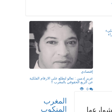
مليء
اء
إقتصادي
عزيز إدمين : تعالو لنطلع على الارقام الفلكية
عن الربع الحقوقي بالمغرب !!
0
المغرب
المنكوب
شوارعها