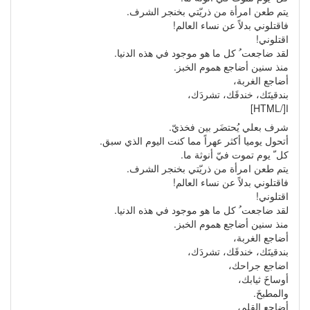
يتم طعن امرأة من ذريّتي بخنجر الشرف.
فاقتلوني بدلاً عن نساء العالم!
اقتلوني!
لقد ضاجعت ُ كل ما هو موجود في هذه الدنيا.
منذ سنين أضاجع هموم الخبز.
أضاجع الغربة،
بندقيتَك، خندقَك، تشردَك،
ا[/HTML]
شرف بعلي يُحتضَر بين فخذيّ.
أتحول يوميا أكثر عهراً مما كنت اليوم الذي سبق.
كل ّ يوم تموت فيّ أنوثة ما.
يتم طعن امرأة من ذريّتي بخنجر الشرف.
فاقتلوني بدلاً عن نساء العالم!
اقتلوني!
لقد ضاجعت ُ كل ما هو موجود في هذه الدنيا.
منذ سنين أضاجع هموم الخبز.
أضاجع الغربة،
بندقيتَك، خندقَك، تشردَك،
اضاجع جراحك،
أوساخَ ثيابك،
والمطبخَ.
أضاجع القلم،