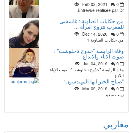
Feb 02, 2021
0
Entrevue réalisée par Dr.
من حكايات الضاوية : غانمشي
للمغرب نتزوج امرأة ...
Dec 14, 2020
0
من حكايات الضاوية 1
وفاة الرايسة "خدوج تاحلوشت" :
صوت الاباء والابداع
Jun 04, 2019
0
وفاة الرايسة "خدّوج تاحلوشت": صوت الإباء
اللاذع
”صباح الخير ايها المهندسون“
Mar 09, 2019
0
زينب سعيد
مغاربي