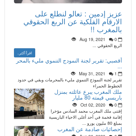
عزيز إدمين : تعالو لنطلع على
الارقام الفلكية عن الربع الحقوقي
بالمغرب !!
Aug 19, 2021
0
الريع الحقوقي ...
اقرأ أكثر..
أقصبي: تقرير لجنة النمودج التنموي مليء بالمحر
...
May 31, 2021
1
تقرير لجنة النموذج التنموي مليء بالمحرمات وبقي في حدود
الخطوط الحمراء
ملك المغرب يبرع عائلته بمنزل
باريسي قيمته 80 مليار
Oct 02, 2020
0
إقتنى ملك المغرب محمد السادس مؤخرا
إقامة فخمة في أحد أغلى الاحياء الباريسية
بمبلغ 80 مليون يورو ...
إحصائيات صادمة عن المغرب