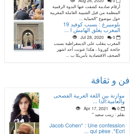
Aug 26, 2020
0
أرقام صادمة كشفت عنها الندوة الرقمية
المنظمة من قبل الشبيبة العاملة المغربية
حول موضوع "الحماية ...
بلومبيرغ : بسبب كوفيد 19
المغرب يغلق الهامش ا ...
Jul 28, 2020
0
المغرب ينقلب على الديمقراطية بسبب
جائحة كورونا ، هكذا عنونت أحد اشهر
الصحف الاقتصادية بأمريكا ب ...
فن و ثقافة
موازنة بين اللغة العربية الفصحى
والعامية:الدا ...
Apr 17, 2021
0
بقلم : زينب سعيد *
Jacob Cohen* : Une confession
qui pèse .*Ecri ...