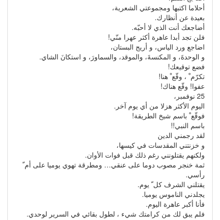
أحلاما اكتبها ومجموعتي الشعرية،
بعيدة عن أنظارك.
أضاجعك أنت الذي لا أحبّه.
فلن تجد أبدا عاهرة أكثر عهرا منّي!
اضاجع ورد الياس، و أريج البستان،
و الوحدةَ، و المكنسةَ، والموقد، والسماورَ، و استكانَ الشاي.
فضع توقيعك!
تكرّم ْ ، وقّع ْ هنا!
عفوا! وقّع هناك!
25 نوفمبر،
اليوم الأكثر هزلا من أي يوم آخر.
فوقّع ْ باسم شيخ الطريقة!
باسم النبي!!
لقد رجمني الدين
و خزنتني المقدسات في كيسها،
ولكنهم يقتلونني رغم ذلك قبل فوات الأوان.
ثمة خنجر مصوب دوما على عنقي… ومطرقة تهوي يوميا على أم ّ
رأسي.
يقتلني الشرف كل ّ يوم.
يجلدني الناموس يوميا.
فأنا أكبر عاهرة اليوم.
فلم يبق لك من كرامتك شيء ، لطول بقائي في السرير لوحدي.