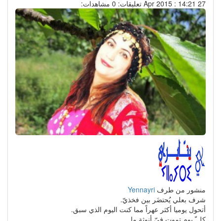
27 Apr 2015 : 14:21
تعليقات: 0
مشاهدات:
منشور من طرف
Yennayri
شرف بعلي يُحتضَر بين فخذيّ.
أتحول يوميا أكثر عهراً مما كنت اليوم الذي سبق.
كل ّ يوم تموت فيّ أنوثة ما.