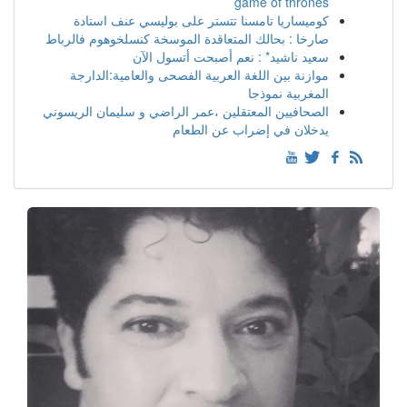
game of thrones
كوميساريا تامسنا تتستر على بوليسي عنف استادة
صارخا : بحالك المتعاقدة الموسخة كنسلخوهوم فالرباط
سعيد ناشيد* : نعم أصبحت أتسول الآن
موازنة بين اللغة العربية الفصحى والعامية:الدارجة
المغربية نموذجا
الصحافيين المعتقلين ،عمر الراضي و سليمان الريسوني
يدخلان في إضراب عن الطعام