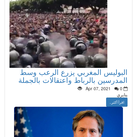
البوليس المغربي يزرع الرعب وسط
المدرسين بالرباط واعتقالات بالجملة
Apr 07, 2021
0
ينايري
اقرأ أكثر..