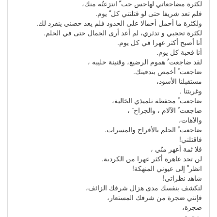
لكثرة مضاجعاتي لهاجس حب ّ انتزعتُه منك،
فلم تعد شريفا حتى لو قتلتني كل ّ يوم.
ولكثرة ما أحمل أحمالا على الحدود فلم يعد حضني ينفرد لك.
لكثرة تحجبي و تدثري، لم أعد أرى الجمال حتى في الحلم.
أنا أصبح أكثر عهرا في كل يوم.
أنا قحبة كل يوم.
لقد ضاجعت ُ هموم الرضيع، وقنينة حليبه ،
ضاجعت ُ أخمص بندقيتك.
مستقبلنا الأسود،
وغربتنا .
ضاجعت ُ محفظة تلميذي الخالية،
ضاجعت ُ الآلام ، والجراح َ ،
والآهات،
ضاجعت ُ الحلم بالأفراح والمسرات.
فاقتلني!
فلا ثمة أعهر منّي ،
لن تجد عاهرة أكثر عهرا من الكردية.
انظر ْ إلى عيوني المنهكة!
شاهد نظراتي!
لتكشف بنفسك مدى هزال شرفك الزائف،
فإنني ضجرة من شرفك المستعار،
ضجرة،
ضجرة،