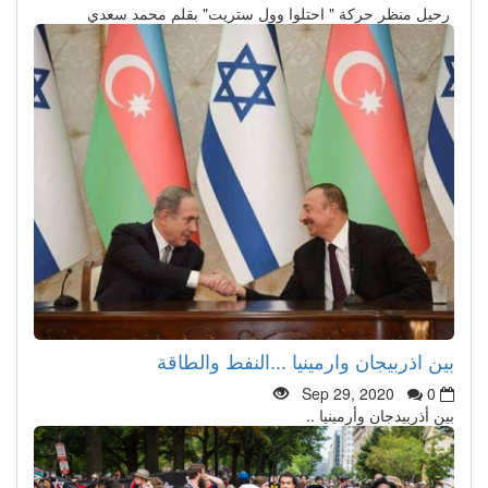
رحيل منظر حركة " احتلوا وول ستريت" بقلم محمد سعدي
بين اذربيجان وارمينيا ...النفط والطاقة
Sep 29, 2020
0
بين أذربيدجان وأرمينيا ..