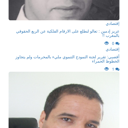
إقتصادي
عزيز إدمين : تعالو لنطلع على الارقام الفلكية عن الربع الحقوقي
بالمغرب !!
0
إقتصادي
أقصبي: تقرير لجنة النمودج التنموي مليء بالمحرمات ولم يتجاوز
الخطوط الحمراء
1