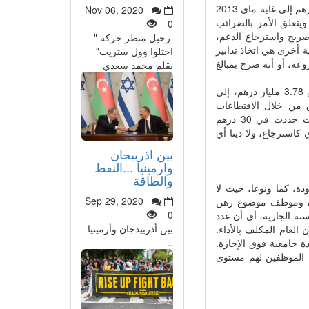
ومن الصعوبات التي يواجهها الصندوق عدم تمكنه من استخلاص ما قدره 217 مليون درهم إلى غاية ماي 2013
Nov 06, 2020
ويتعلق الأمر بالضرائب
0
تصريح واسترجاع الدعم،
رحيل منظر حركة "
 أخرى هي اتخاذ تدابير
احتلوا وول ستريت"
عة، أو أنه صرح بمبالغ
بقلم محمد سعدي
ومن الإشكاليات التي وقف عليها التقرير، عدم تمكن صندوق المقاصة من استخلاص 3.78 مليار درهم، إلى
 من خلال الاقتطاعات
المقررة على الشركات لتكوين مخزون الأمان بالنسبة لغاز البوطان، وهي اقتطاعات حددت في 30 درهم
 كاسترجاع، ولا دينا أي
بين اذربيجان
وارمينيا ...النفط
والطاقة
دة، كما ونوعا، حيث لا
Sep 29, 2020
عدى عدد الموظفين به 31 موظفا من بينهم موظف في حالة استيداع لغاية 2014، وموظف موضوع رهن
0
تقاعد عند متم السنة الجارية، أي أن عدد
بين أذربيدجان وأرمينيا
 الخازن العام المكلف بالأداء.
..
شهادة جامعية فوق الإجازة.
(باكلوريا زائد سنتين)، و53 في المئة من الموظفين لهم مستوى