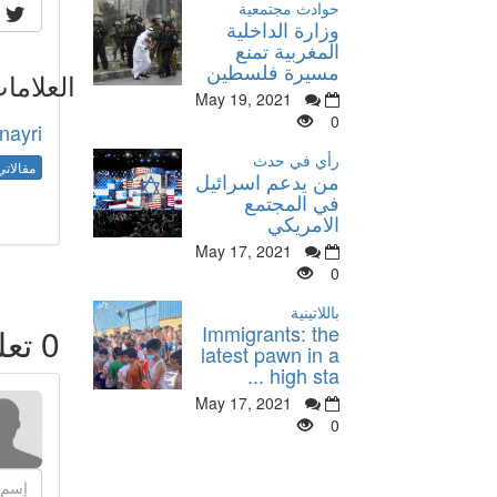
حوادث مجتمعية
وزارة الداخلية
المغربية تمنع
مسيرة فلسطين
العلاما
May 19, 2021
0
nayri
رأي في حدث
مقالاتي
من يدعم اسرائيل
في المجتمع
الامريكي
May 17, 2021
0
باللاتينية
Immigrants: the
0
تعل
latest pawn in a
high sta ...
May 17, 2021
0