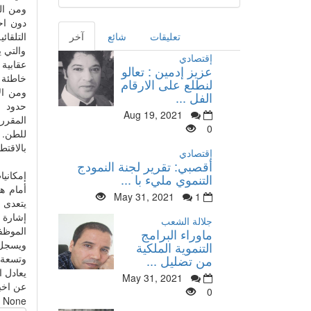
دون احت
التلقا
تعليقات
شائع
آخر
والتي ي
إقتصادي
عقابية
عزيز إدمين : تعالو
خاطئة أ
لنطلع على الارقام
الفل ...
حدود م
Aug 19, 2021
0
للطن. و
بالاقتط
إقتصادي
أقصبي: تقرير لجنة النمودج
إمكاني
التنموي مليء با ...
أمام ه
May 31, 2021
1
جلالة الشعب
ماوراء البرامج
التنموية الملكية
من تضليل ...
يعادل ا
May 31, 2021
عن اخبار
0
None