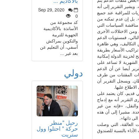
بالأكاديم ...
 ويشير التقرير إلى أنه
Sep 29, 2020
يات للمراقبة عند جميع
0
. بل إن عدم تمكنه من
كد مجموعة من
مناقشة السياسات التي
الأساتذة بالأكاديمية
. ومن الاختلالات الأخرى
الجهوية للتربية
ار التي يعمل بها صندوق المقاصة، لم تتم مراجعتها منذ سنة 2009، وبالتالي، فمستويات الدعم
والتكوين بمراكش
يص التكاليف، وهي ظاهرة
آسفي، أن التعليم عن
تراكيب الأسعار بطريقة
بعد غير ...
 لخزينة الدولة إمكانية
 الشهرية لا تساعد على
رير أيضا عن أن الدعم
دولي
ميات المقتنات من طرف
طان. ويسجل التقرير أن
لاطلاع عليها.
 قديم، كان يعتمد على
 التقرير أنه مع إدماج
النقل، «فإنه من غير
دة. مشيرا إلى أن هذه
لى ذاتها».
رحيل "منظر
ت العالقة، التي وصلت
حركة " احتلوا وول
ات الأداء بالنسبة للصندوق
ستريت