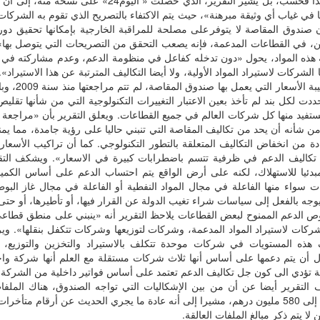
 في غياب أي وثيقة مبرهنة»، حيث يتم الاكتفاء بالتصريح الذي تقوم به الشركات.
ن صندوق المقاصة لا يتوفر على مصلحة للمراقبة الخارجية بإمكانها تحقيق دور
ين، في القطاعات المدعمة، فإنه يصعب التحقق من التصريحات التي يتوصل بها»
 هذه المواد، يحول «دون تدخله كفاعل في منظومة الدعم، وعدم مشاركته في 
 الشركات لاستيراد المواد الأولية، ولا أيضا التكاليف المترتبة عن هذا الاستيراد»
أن تركيبة الأسع
ددت لكل بند لم تأخذ بعين الاعتبار التغييرات التكنولوجية التي من شأنها تقل
ستفيد منها كل شركات العالم في جميع القطاعات. ويعلق التقرير بأن «مراجعة 
ن شأنه أن يحد من تكاليف المقاصة التي تنبني حاليا على رؤية جامدة، مما يمنح
دة من انخفاض التكاليف المتعلقة بالتطور التكنولوجي. كما أن تراكيب الأسعار
تكاليف الدعم في ظرفية تتسم باضطرابات كبيرة في الاسعار». ويشكف التق
بدئيا للاستهلاك، لكنه على أرض الواقع يتم احتساب الدعم على أساس الك
ت سواء منها الفاعلة في مجال المواد النفطية أو الفاعلة في مجال غاز البو
وجه بالفعل إلى سياسات شراء تغيب الدولة عن القرار فيها، أو تأطيرها، أو حتى ا
 الدعم الممنوح لبعض القطاعات يلاحظ التقرير أنه «ينبني على منطق قطاعي
ركات لاستيراد المواد المدعمة، وشركات لتوزيعها وشركات تتكفل بنقلها». ويرى
هذه المستويات في شركات موحدة تتكلف بالاستيراد والتخزين والتوزيع، و
ل أن يتم دعمها على أساس أنها ثلاث شركات مستقلة مع العلم أنها شركة واح
ة تؤدي الى كون جل تكاليف الدعم تعتمد على أساس فواتير داخلية من الشركة ا
التقرير أيضا عن أن من بين الإشكاليات التي تواجه الصندوق، هناك الملفا
مبالغها إلى 580 مليون درهم، مشيرا إلى أنه عادة ما يجري الحديث عن أرقام متأخر
لا يتم ذكر مبالغ الملفات العالقة.