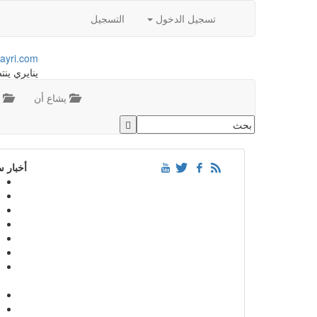
تسجيل الدخول
التسجيل
ayri.com
ينايري ينت
يشاع أن
م
أخبار 