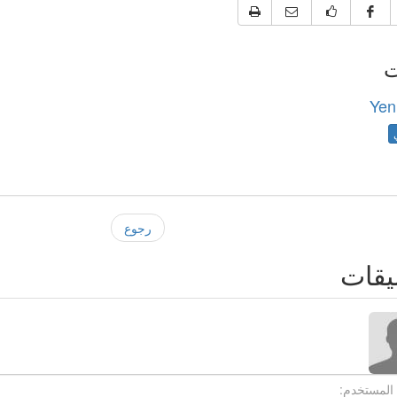
ت
Yen
رجوع
يقات