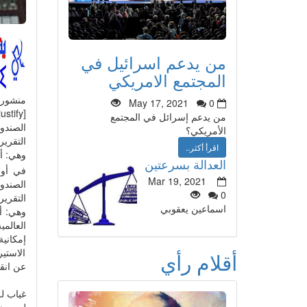
من يدعم اسرائيل في
المجتمع الامريكي
منشور
May 17, 2021
0
من يدعم إسرائل في المجتمع
الصندو
الأمريكي؟
اقرأ أكثر..
وهي: أو
العدالة بسرعتين
في أول
Mar 19, 2021
الصندو
0
اسماعين يعقوبي
وهي: أ
العالم
إمكاني
الاستير
أقلام رأي
عن انق
غياب لل