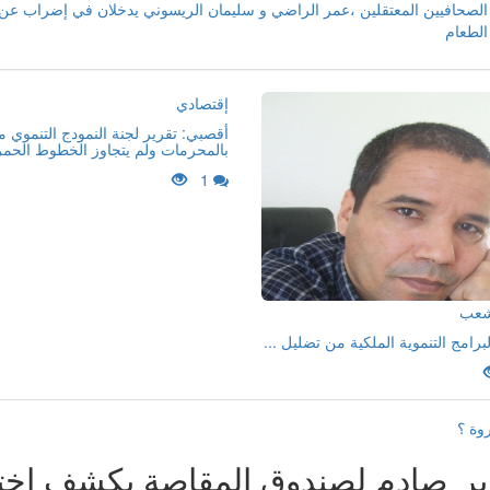
الصحافيين المعتقلين ،عمر الراضي و سليمان الريسوني يدخلان في إضراب عن
الطعام
إقتصادي
أقصبي: تقرير لجنة النمودج التنموي 
بالمحرمات ولم يتجاوز الخطوط الحمر
1
لشعب
لبرامج التنموية الملكية من تضليل ...
روة ؟
ير صادم لصندوق المقاصة يكشف اختل