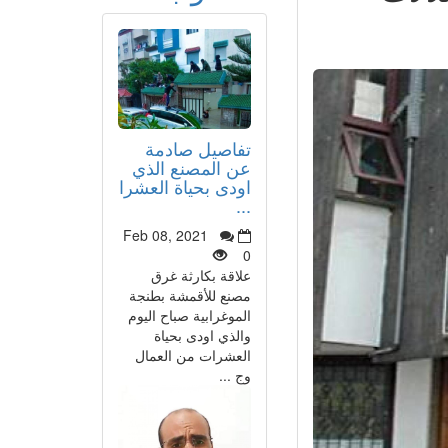
تفاصيل صادمة
عن المصنع الذي
اودى بحياة العشرا
...
Feb 08, 2021
0
علاقة بكارثة غرق
مصنع للأقمشة بطنجة
الموغرابية صباح اليوم
والذي اودى بحياة
العشرات من العمال
وج ...