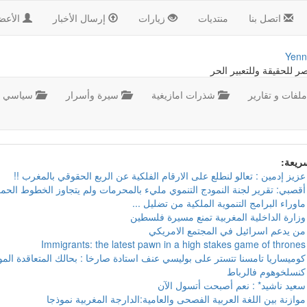
اتصل بنا
منتديات
زيارات
إرسال الأخبار
الأعض
Yenn
صر للحقيقة وللتعبير الحر
لفات و تقارير
شذرات امازيغية
سيرة وأسرار
سياسي
سريعة:
عزيز إدمين : تعالو لنطلع على الارقام الفلكية عن الربع الحقوقي بالمغرب !!
أقصبي: تقرير لجنة النمودج التنموي مليء بالمحرمات ولم يتجاوز الخطوط الحمر
ماوراء البرامج التنموية الملكية من تضليل ...
وزارة الداخلية المغربية تمنع مسيرة فلسطين
من يدعم اسرائيل في المجتمع الامريكي
Immigrants: the latest pawn in a high stakes game of thrones
كوميساريا تامسنا تتستر على بوليسي عنف استادة صارخا : بحالك المتعاقدة ال
كنسلخوهوم فالرباط
سعيد ناشيد* : نعم أصبحت أتسول الآن
موازنة بين اللغة العربية الفصحى والعامية:الدارجة المغربية نموذجا