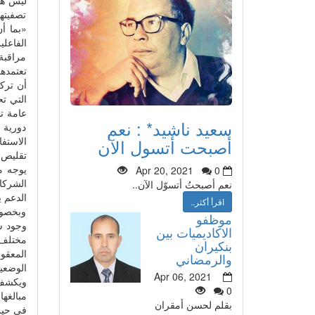
تصفيتها
«بما أ
الفاعل
مراقبة
تعتمدها
التي تح
عامة ت
سعيد ناشيد* : نعم
دورية م
الاستفا
أصبحت أتسول الآن
تقليص 
يوجه م
Apr 20, 2021
0
الشركا
نعم أصبحتُ أتسوّل الآن..
الدعم ي
اقرأ أكثر..
وبخصوص
موظفو
وجود ش
الاكاديميات بين
مختلف 
بنكيران
المعقو
والرمضاني
الوضعي
Apr 06, 2021
ويكشف 
0
بقلم لحسن أمقران
في حين 