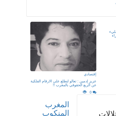
مليء
اء
إقتصادي
عزيز إدمين : تعالو لنطلع على الارقام الفلكية
عن الربع الحقوقي بالمغرب !!
0
المغرب
المنكوب
الات