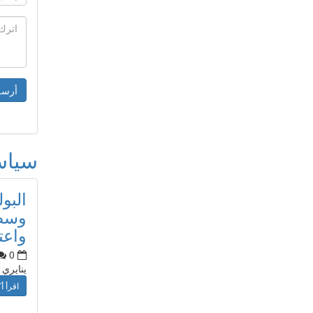
سيا
البو
وسط 
واعت
0
ينايري
اقرأ أك