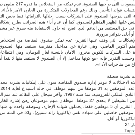
ساب فوائد التأخير، وذلك رغم المحاولات المتكررة من الخازن الآمر بالأداء. 
ئية التي يفرضها الصندوق على الشركات بسبب إخلالها بالتزاماتها فيما يخص ال
نص عليها الظهير المنظم للصندوق. كما أن عدم أداء هذه الضرائب يطرح إشكالية
 في حق المستفيد من الدعم الذي اتضح أنه حاول الاستفادة منه بطرق غير مشرو
و أدلى بفواتير مزورة.
تم أكتوبر الماضي، وهي عبارة عن مداخيل مفترضة يستفيد منها الصندوق
حسب التقرير فإنه «مع كونها مداخيل إلا أن الصندوق لا يستفيد منها لا نقدا أي
اع من متأخرات الأداء».
ات بشرية ضعيفة
ذه الاختلالات لا تتوفر إدارة صندوق المقاصة سوى على إمكانيات بشرية محدو
يت
إشارة النادي الملكي للفروسية، منذ سنة 1997، وآخر سيحال على ال
الموظفين النشيطين لا يتعدى 27 موظفا، موظفان منهم موضوعان رهن إشارة
ويسجل التقرير أن 5 موظفين فقط، يحملون شهادة الإجازة، وموظفة واحدة لها 
وتسعة موظفين حاصلين على شهادة تقني 
لباكلوريا أو أقل.
 24
Tags: