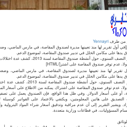
 من طرف
Yennayri
[justify]في أول تقرير لها منذ تعيينها مديرة لصندوق المقاصة، في مارس الماضي، و
ق يدها على مكامن الخلل في تدبير صندوق المقاصة، لموضوع الدعم.
التقرير النصف السنوي، حول أنشطة صندوق المقاصة 
لا، عدم توفر صندوق المقاصة على اشتر[/HTML]
 تقرير لها منذ تعيينها مديرة لصندوق المقاصة، في مارس الماضي، وضعت
ق يدها على مكامن الخلل في تدبير صندوق المقاصة، لموضوع الدعم.
التقرير النصف السنوي، حول أنشطة صندوق 
ولا، عدم توفر صندوق المقاصة على اشتراك يمكنه من الاطلاع على أسعار الموا
ية، أو على أسعار الدولار. وفي ظل هذا الواقع، فإن الصندوق يعمل على تصفي
ة التصديق على هاتين المعلومتين، ويكتفي بالاعتماد على الفواتير كوسيلة 
اد. ويشير التقرير إلى أن عدم مراقبة وتدقيق أسعار شراء المواد البترولية وأس
سام المسؤوليات، في قطاعات وزارية متعددة.
وثائق
ليس هذا فحسب، بل يشير التقرير، الذي حصلت « اليوم24