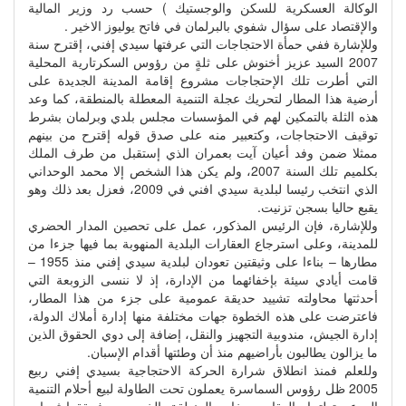
الوكالة العسكرية للسكن والوجستيك ) حسب رد وزير المالية
والإقتصاد على سؤال شفوي بالبرلمان في فاتح يوليوز الاخير .
وللإشارة ففي حمأة الاحتجاجات التي عرفتها سيدي إفني، إقترح سنة
2007 السيد عزيز أخنوش على ثلةٍ من رؤوس السكرتارية المحلية
التي أطرت تلك الإحتجاجات مشروع إقامة المدينة الجديدة على
أرضية هذا المطار لتحريك عجلة التنمية المعطلة بالمنطقة، كما وعد
هذه الثلة بالتمكين لهم في المؤسسات مجلس بلدي وبرلمان بشرط
توقيف الاحتجاجات، وكتعبير منه على صدق قوله إقترح من بينهم
ممثلا ضمن وفد أعيان آيت بعمران الذي إستقبل من طرف الملك
بكلميم تلك السنة 2007، ولم يكن هذا الشخص إلا محمد الوحداني
الذي انتخب رئيسا لبلدية سيدي افني في 2009، فعزل بعد ذلك وهو
يقبع حاليا بسجن تزنيت.
وللإشارة، فإن الرئيس المذكور، عمل على تحصين المدار الحضري
للمدينة، وعلى استرجاع العقارات البلدية المنهوبة بما فيها جزءا من
مطارها – بناءا على وثيقتين تعودان لبلدية سيدي إفني منذ 1955 –
قامت أيادي سيئة بإخفائهما من الإدارة، إذ لا ننسى الزوبعة التي
أحدثتها محاولته تشييد حديقة عمومية على جزء من هذا المطار،
فاعترضت على هذه الخطوة جهات مختلفة منها إدارة أملاك الدولة،
إدارة الجيش، مندوبية التجهيز والنقل، إضافة إلى دوي الحقوق الذين
ما يزالون يطالبون بأراضيهم منذ أن وطئتها أقدام الإسبان.
وللعلم فمنذ انطلاق شرارة الحركة الاحتجاجية بسيدي إفني ربيع
2005 ظل رؤوس السماسرة يعملون تحت الطاولة لبيع أحلام التنمية