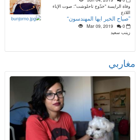
وفاة الرايسة "خدّوج تاحلوشت": صوت الإباء
اللاذع
”صباح الخير ايها المهندسون“
Mar 09, 2019
0
زينب سعيد
مغاربي