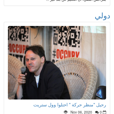
دولي
رحيل "منظر حركة " احتلوا وول ستريت
Nov 06, 2020
0