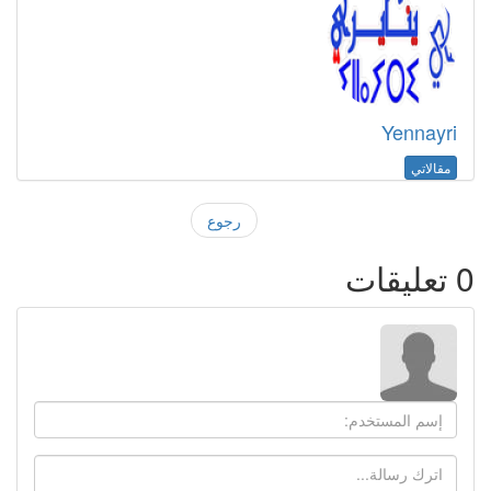
Yennayri
مقالاتي
رجوع
0
تعليقات