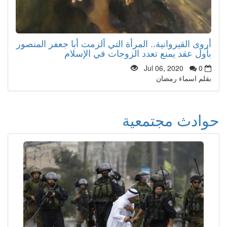
أروى القيروانية.. المرأة التي ألزمت أبا جعفر المنصور
بأول عقد يمنع تعدد الزوجات في الإسلام
Jul 06, 2020
0
بقلم اسماء رمضان
حوادث مجتمعية