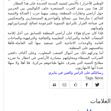
الوطني للأحرار ) بالأمس لتشييد المدينة الجديدة على هذا المطار.
كل هذا يبين مدى الحرب المستعرة خلف الكواليس بين الحزبين
حول أراضي وعقارات المنطقة، ويقف بينهما حزب ( العدالة والتنمية
الحاكم ) متأرجحا بين مصالح وأهواءمربع المستشارين والمتحكمين
في صناعة القرار بالبرامج التنموية المزعومة لصالح كومبرادوراتهم
ولوبياتهم.
فإذا كان صراع هؤلاء على أراضي المنطقة للتسابق من أجل إقامة
المنشآت العامة والمركبات التعليمية والثقافية والترفيهية،والساحات
العامة والوحدات الانتاجية التي تستفيذ منها اليد العاملة،فأهلا
بتنافسيتهم على المنطقة.
أما وتركهم ذلك من أموال الشعب المغلوب، وعلى أكتاف دافعي
الضرائب البسطاء،ومحاولتهم مصادرة الأراضي في انتظار ما تفرزه
مطابخ التنمية التي يشرف عليها طباخوهم مركزيا، فلا أهلا ولا سهلا
عندنا أيها الانتهازيون.
رسائلكم على الراس والعين في ينايري
Tags:
None
علامات