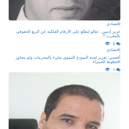
إقتصادي
عزيز إدمين : تعالو لنطلع على الارقام الفلكية عن الربع الحقوقي
بالمغرب !!
0
إقتصادي
أقصبي: تقرير لجنة النمودج التنموي مليء بالمحرمات ولم يتجاوز
الخطوط الحمراء
1