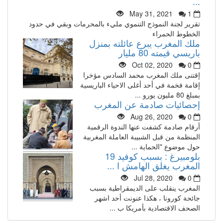
...
May 31, 2021
1
تقرير لجنة النموذج التنموي مليء بالمحرمات وبقي في حدود
الخطوط الحمراء
ملك المغرب يبرع عائلته بمنزل
باريسي قيمته 80 مليار
Oct 02, 2020
0
إقتنى ملك المغرب محمد السادس مؤخرا
إقامة فخمة في أحد أغلى الاحياء الباريسية
بمبلغ 80 مليون يورو ...
إحصائيات صادمة عن المغرب
Aug 26, 2020
0
أرقام صادمة كشفت عنها الندوة الرقمية
المنظمة من قبل الشبيبة العاملة المغربية
حول موضوع "الحماية ...
بلومبيرغ : بسبب كوفيد 19
المغرب يغلق الهامش ا ...
Jul 28, 2020
0
المغرب ينقلب على الديمقراطية بسبب
جائحة كورونا ، هكذا عنونت أحد اشهر
الصحف الاقتصادية بأمريكا ب ...