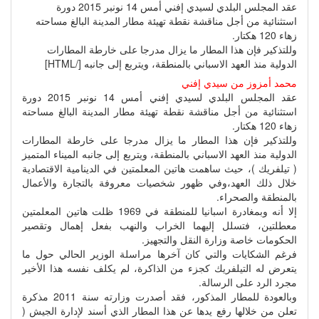
عقد المجلس البلدي لسيدي إفني أمس 14 نونبر 2015 دورة
استثنائية من أجل مناقشة نقطة تهيئة مطار المدينة البالغ مساحته
زهاء 120 هكتار.
وللتذكير فإن هذا المطار ما يزال مدرجا على خارطة المطارات
الدولية منذ العهد الاسباني بالمنطقة، ويتربع إلى جانبه [/HTML]
محمد أمزوز من سيدي إفني
عقد المجلس البلدي لسيدي إفني أمس 14 نونبر 2015 دورة
استثنائية من أجل مناقشة نقطة تهيئة مطار المدينة البالغ مساحته
زهاء 120 هكتار.
وللتذكير فإن هذا المطار ما يزال مدرجا على خارطة المطارات
الدولية منذ العهد الاسباني بالمنطقة، ويتربع إلى جانبه الميناء المتميز
( تيلفريك )، حيث ساهمت هاتين المعلمتين في الدينامية الاقتصادية
خلال ذلك العهد،وفي ظهور شخصيات معروفة بالتجارة والأعمال
بالمنطقة والصحراء.
إلا أنه وبمغادرة اسبانيا للمنطقة في 1969 ظلت هاتين المعلمتين
معطلتين، فتسلل إليهما الخراب والنهب بفعل إهمال وتقصير
الحكومات خاصة وزارة النقل والتجهيز.
فرغم الشكايات والتي كان آخرها مراسلة الوزير الحالي حول ما
يتعرض له التيلفريك كجزء من الذاكرة، لم يكلف نفسه هذا الأخير
مجرد الرد على الرسالة.
وبالعودة للمطار المذكور، فقد أصدرت وزارته سنة 2011 مذكرة
تعلن من خلالها رفع يدها عن هذا المطار الذي أسند لإدارة الجيش (