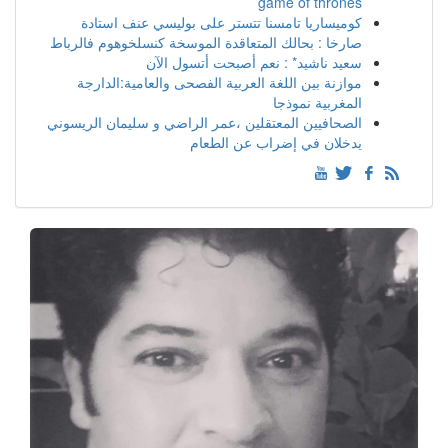
game of thrones
كوميساريا تامسنا تتستر على بوليسي عنف استادة
صارخا : بحالك المتعاقدة الموسخة كنسلخوهوم فالرباط
سعيد ناشيد* : نعم أصبحت أتسول الآن
موازنة بين اللغة العربية الفصحى والعامية:الدارجة
المغربية نموذجا
الصحافيين المعتقلين ،عمر الراضي و سليمان الريسوني
يدخلان في إضراب عن الطعام