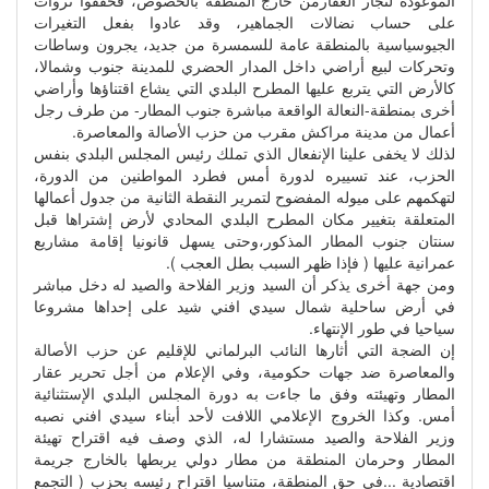
الموعودة لتجار العقارمن خارج المنطقة بالخصوص، فحققوا ثروات
على حساب نضالات الجماهير، وقد عادوا بفعل التغيرات
الجيوسياسية بالمنطقة عامة للسمسرة من جديد، يجرون وساطات
وتحركات لبيع أراضي داخل المدار الحضري للمدينة جنوب وشمالا،
كالأرض التي يتربع عليها المطرح البلدي التي يشاع اقتناؤها وأراضي
أخرى بمنطقة-النعالة الواقعة مباشرة جنوب المطار- من طرف رجل
أعمال من مدينة مراكش مقرب من حزب الأصالة والمعاصرة.
لذلك لا يخفى علينا الإنفعال الذي تملك رئيس المجلس البلدي بنفس
الحزب، عند تسييره لدورة أمس فطرد المواطنين من الدورة،
لتهكمهم على ميوله المفضوح لتمرير النقطة الثانية من جدول أعمالها
المتعلقة بتغيير مكان المطرح البلدي المحادي لأرض إشتراها قبل
سنتان جنوب المطار المذكور،وحتى يسهل قانونيا إقامة مشاريع
عمرانية عليها ( فإذا ظهر السبب بطل العجب ).
ومن جهة أخرى يذكر أن السيد وزير الفلاحة والصيد له دخل مباشر
في أرض ساحلية شمال سيدي افني شيد على إحداها مشروعا
سياحيا في طور الإنتهاء.
إن الضجة التي أثارها النائب البرلماني للإقليم عن حزب الأصالة
والمعاصرة ضد جهات حكومية، وفي الإعلام من أجل تحرير عقار
المطار وتهيئته وفق ما جاءت به دورة المجلس البلدي الإستثنائية
أمس. وكذا الخروج الإعلامي اللافت لأحد أبناء سيدي افني نصبه
وزير الفلاحة والصيد مستشارا له، الذي وصف فيه اقتراح تهيئة
المطار وحرمان المنطقة من مطار دولي يربطها بالخارج جريمة
اقتصادية ...في حق المنطقة، متناسيا اقتراح رئيسه بحزب ( التجمع