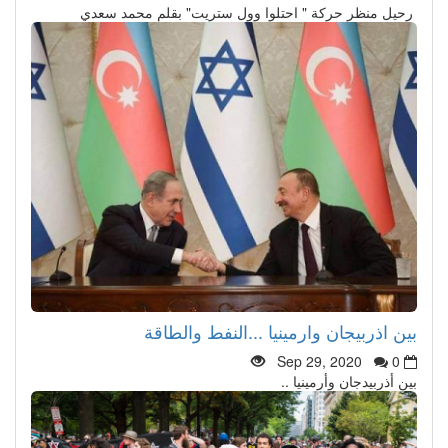
رحيل منظر حركة " احتلوا وول ستريت" بقلم محمد سعدي
بين اذربيجان وارمينيا ...النفط والطاقة
Sep 29, 2020
0
بين أذربيدجان وأرمينيا ..