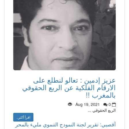
عزيز إدمين : تعالو لنطلع على
الارقام الفلكية عن الربع الحقوقي
بالمغرب !!
Aug 19, 2021
0
الريع الحقوقي ...
اقرأ أكثر..
أقصبي: تقرير لجنة النمودج التنموي مليء بالمحر