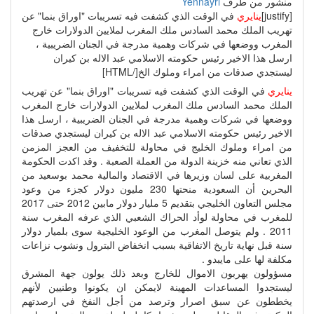
منشور من طرف
Yennayri
[justify]
ينايري
في الوقت الذي كشفت فيه تسريبات "اوراق بنما" عن
تهريب الملك محمد السادس ملك المغرب لملايين الدولارات خارج
المغرب ووضعها في شركات وهمية مدرجة في الجنان الضريبية ،
ارسل هذا الاخير رئيس حكومته الاسلامي عبد الاله بن كيران
ليستجدي صدقات من امراء وملوك الخ[/HTML]
ينايري
في الوقت الذي كشفت فيه تسريبات "اوراق بنما" عن تهريب
الملك محمد السادس ملك المغرب لملايين الدولارات خارج المغرب
ووضعها في شركات وهمية مدرجة في الجنان الضريبية ، ارسل هذا
الاخير رئيس حكومته الاسلامي عبد الاله بن كيران ليستجدي صدقات
من امراء وملوك الخليج في محاولة للتخفيف من العجز المزمن
الذي تعاني منه خزينة الدولة من العملة الصعبة . وقد اكدت الحكومة
المغربية على لسان وزيرها في الاقتصاد والمالية محمد بوسعيد من
البحرين أن السعودية منحتها 230 مليون دولار كجزء من وعود
مجلس التعاون الخليجي بتقديم 5 مليار دولار مابين 2012 حتى 2017
للمغرب في محاولة لوأد الحراك الشعبي الذي عرفه المغرب سنة
2011 . ولم يتوصل المغرب من الوعود الخليجية سوى بلميار دولار
سنة قبل نهاية تاريخ الاتفاقية بسبب انخفاض البترول ونشوب نزاعات
مكلفة لها على مايبدو .
مسؤولون يهربون الاموال للخارج وبعد ذلك يولون جهة المشرق
ليستجدوا المساعدات المهينة لايمكن ان يكونوا وطنيين لأنهم
يخططون عن سبق اصرار وترصد من أجل النفخ في ارصدتهم