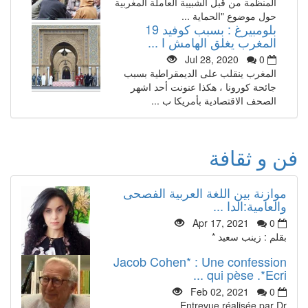
المنظمة من قبل الشبيبة العاملة المغربية
حول موضوع "الحماية ...
بلومبيرغ : بسبب كوفيد 19
المغرب يغلق الهامش ا ...
Jul 28, 2020
0
المغرب ينقلب على الديمقراطية بسبب
جائحة كورونا ، هكذا عنونت أحد اشهر
الصحف الاقتصادية بأمريكا ب ...
فن و ثقافة
موازنة بين اللغة العربية الفصحى
والعامية:الدا ...
Apr 17, 2021
0
بقلم : زينب سعيد *
Jacob Cohen* : Une confession
qui pèse .*Ecri ...
Feb 02, 2021
0
Entrevue réalisée par Dr.