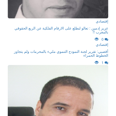
إقتصادي
عزيز إدمين : تعالو لنطلع على الارقام الفلكية عن الربع الحقوقي
بالمغرب !!
0
إقتصادي
أقصبي: تقرير لجنة النمودج التنموي مليء بالمحرمات ولم يتجاوز
الخطوط الحمراء
1