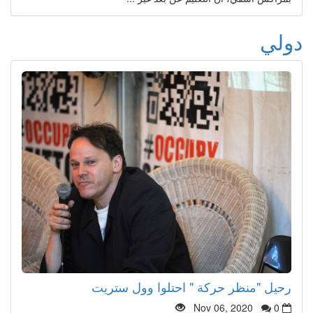
دولي
رحيل "منظر حركة " احتلوا وول ستريت
Nov 06, 2020
0