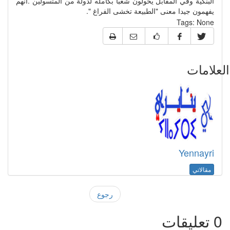
البنكية وفي المقابل يحولون شعبا بكامله لدولة من المتسولين .انهم
يفهمون جيدا معنى "الطبيعة تخشى الفراغ ".
Tags:
None
علامات
Yennayri
مقالاتي
رجوع
0
تعليقات