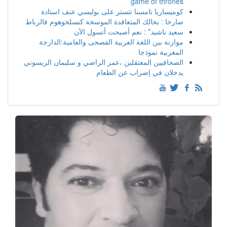
game of thrones
كوميساريا تامسنا تتستر على بوليسي عنف استادة
صارخا : بحالك المتعاقدة الموسخة كنسلخوهوم فالرباط
سعيد ناشيد* : نعم أصبحت أتسول الآن
موازنة بين اللغة العربية الفصحى والعامية:الدارجة
المغربية نموذجا
الصحافيين المعتقلين ،عمر الراضي و سليمان الريسوني
يدخلان في إضراب عن الطعام