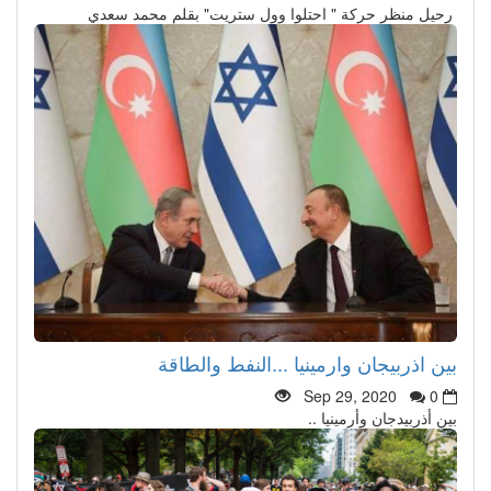
رحيل منظر حركة " احتلوا وول ستريت" بقلم محمد سعدي
بين اذربيجان وارمينيا ...النفط والطاقة
Sep 29, 2020
0
بين أذربيدجان وأرمينيا ..