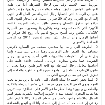
مورسا علينا، لاسيما وقد تبين لرجال الشرطة أننا من طينة
المواطنين الواعين بحقوق المواطنة والمتحدثين بقيمها، مؤشر خطير
على أن الرسالة التي التقطها رجال الشرطة من المآل الذي انتهى
إليه الربيع العربي وحركة 20 فبراير، تتمثل في اندحار القوى التي
تدافع عن حقوق الإنسان وتوسيع نطاق الحريات الفردية. فالثقة
الكبيرة التي كانت تحدوهم، وهم ينكلون بنا ويسحبوننا من السيارة
كالكلاب، تعكس وعيا أصبح يترسخ لديهم بأن روح 20 فبراير قد
أصابها الوهن، وأن التأويل الذي انتصر لدستور 2011 هو التأويل
المحافظ والأصولي.
2- الطريقة التي رأيت بها صديقي يسحب من السيارة ذكرتني
بمشاهد إلقاء القبض على الإرهابيين؛ وهذا إن دل على شيء فإنما
يدل على أن التعليمات والتدريبات التي أصبح يحظى بها رجال
الشرطة فيما يخص محاربة الإرهاب، أضحت قاعدة عامة على
أساسها يتعامل رجال الشرطة مع كافة المواطنين. وهذا يعني أن
قانون الإرهاب قد أعاد إلى الواجهة صورة الدولة القوية والحاجة إلى
تعزيز الأمن في مقابل توسيع الحريات.
3- فيما يخص احتساءنا لمياه الحياة، التي عادة ما تزين موائد نخب
القوم وذوي الحس الرفيع منهم، تم نعتنا في مخفر الشرطة بالكفرة
والملحدين واليهود؛ وهذا أخطر ما في الأمر على الإطلاق؛ حيث تتزين
هنا تقاليد المخزن العتيقة بهندام حكومة إسلامية تكفيرية تفتقر لقيم
الجمال والإبداع والفن و"تحد من طعام المسكين"!!! لا لوم علي
رفاقي إن قلت لكم أنه تسلل إلي خلسة، وأنا الذي أتبجح بالشجاعة