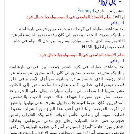
منشور من طرف
Yennayri
[justify]
بقلم الاستاذ الجامعي في السوسيولوجيا جمال فزة
1- وقائع
بعد مشاهدة مقابلة في كرة القدم جمعت بين فريقي بارشلونة
وأتليتيكو مدريد، التحقت بصديق لي كان رفقة صديق له يستعلم عن
لقاء بوزنيقة الذي احتضن مبادرة يسارية من أجل الإسهام في خلق
قطب ديمقراطي[/HTML]
بقلم الاستاذ الجامعي في السوسيولوجيا جمال فزة
1- وقائع
بعد مشاهدة مقابلة في كرة القدم جمعت بين فريقي بارشلونة
وأتليتيكو مدريد، التحقت بصديق لي كان رفقة صديق له يستعلم عن
لقاء بوزنيقة الذي احتضن مبادرة يسارية من أجل الإسهام في خلق
قطب ديمقراطي حداثي. كانت عقارب الساعة تشير إلى الحادية
عشر تقريبا لما وصلت إلى مرأب سيارات يطل على البحر، يبعد
ببضعة أمتار عن مقبرة الشهداء، هناك حيث التقيت بالشخصين
المذكورين. كان معهما قنينة جاك دانييل تشرف على نهايتها. بالطبع،
لم أفوت الفرصة- وأنا الذي أحب هذا النوع من الشراب تحديدا-
فطلبت منهما أن يمداني بكأس أتذوقه، فلم يكد الشراب يلمس
حنجرتي حتى أحاط بالسيارة رجال بزي مدني، مرتجلون، يخاطبنا
أحدهم بنبرة حادة: "أوراق السيارة، أنتم في حضرة البوليس!". رفض
صديقي تسليمهم أوراق السيارة وطلب منهم الإدلاء بما يثبت هويتهم؛