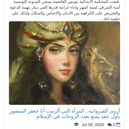
قضت المحكمة الابتدائية بتونس العاصمة بسجن المدونة التونسية
آمنة الشرقي لستة اشهر واداء غرامة قدرها الفي دينار بتهمة الدعوة
والتحريض على الكراهية بين الاديان والاجناس والسكان ولذلك على
خلفية اعاد ...
أروى القيروانية.. المرأة التي ألزمت أبا جعفر المنصور
بأول عقد يمنع تعدد الزوجات في الإسلام
Jul 06, 2020
0