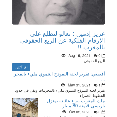
عزيز إدمين : تعالو لنطلع على
الارقام الفلكية عن الربع الحقوقي
بالمغرب !!
Aug 19, 2021
0
الريع الحقوقي ...
اقرأ أكثر..
أقصبي: تقرير لجنة النمودج التنموي مليء بالمحر
...
May 31, 2021
1
تقرير لجنة النموذج التنموي مليء بالمحرمات وبقي في حدود
الخطوط الحمراء
ملك المغرب يبرع عائلته بمنزل
باريسي قيمته 80 مليار
Oct 02, 2020
0
إقتنى ملك المغرب محمد السادس مؤخرا