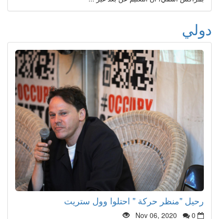
دولي
رحيل "منظر حركة " احتلوا وول ستريت
Nov 06, 2020
0