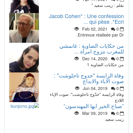
بقلم : زينب سعيد *
Jacob Cohen* : Une confession
qui pèse .*Ecri ...
Feb 02, 2021
0
Entrevue réalisée par Dr.
من حكايات الضاوية : غانمشي
للمغرب نتزوج امرأة ...
Dec 14, 2020
0
من حكايات الضاوية 1
وفاة الرايسة "خدوج تاحلوشت" :
صوت الاباء والابداع
Jun 04, 2019
0
وفاة الرايسة "خدّوج تاحلوشت": صوت الإباء
اللاذع
”صباح الخير ايها المهندسون“
Mar 09, 2019
0
زينب سعيد