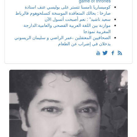
game of thrones
كوميساريا تامسنا تتستر على بوليسي عنف استادة
صارخا : بحالك المتعاقدة الموسخة كنسلخوهوم فالرباط
سعيد ناشيد* : نعم أصبحت أتسول الآن
موازنة بين اللغة العربية الفصحى والعامية:الدارجة
المغربية نموذجا
الصحافيين المعتقلين ،عمر الراضي و سليمان الريسوني
يدخلان في إضراب عن الطعام