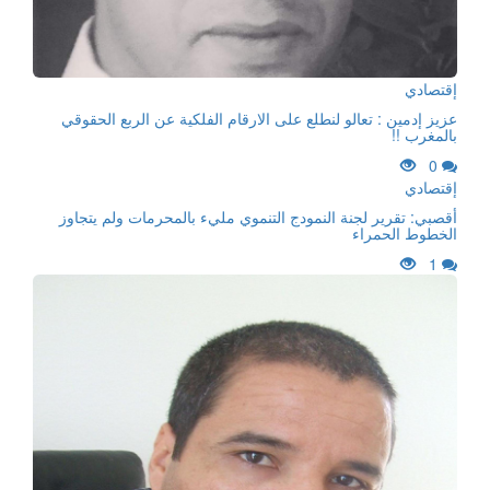
إقتصادي
عزيز إدمين : تعالو لنطلع على الارقام الفلكية عن الربع الحقوقي
بالمغرب !!
0
إقتصادي
أقصبي: تقرير لجنة النمودج التنموي مليء بالمحرمات ولم يتجاوز
الخطوط الحمراء
1