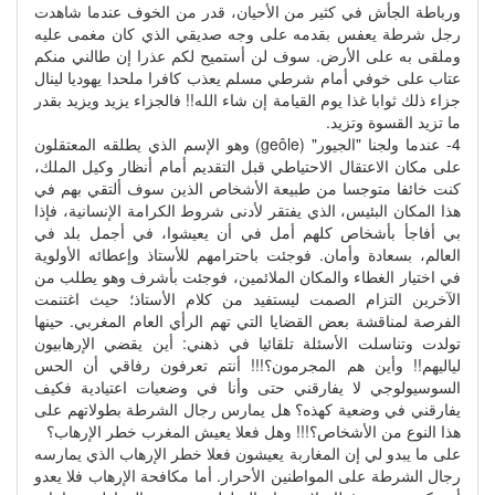
ورباطة الجأش في كثير من الأحيان، قدر من الخوف عندما شاهدت
رجل شرطة يعفس بقدمه على وجه صديقي الذي كان مغمى عليه
وملقى به على الأرض. سوف لن أستميح لكم عذرا إن طالني منكم
عتاب على خوفي أمام شرطي مسلم يعذب كافرا ملحدا يهوديا لينال
جزاء ذلك ثوابا غذا يوم القيامة إن شاء الله!! فالجزاء يزيد ويزيد بقدر
ما تزيد القسوة وتزيد.
4- عندما ولجنا "الجيور" (geôle) وهو الإسم الذي يطلقه المعتقلون
على مكان الاعتقال الاحتياطي قبل التقديم أمام أنظار وكيل الملك،
كنت خائفا متوجسا من طبيعة الأشخاص الذين سوف ألتقي بهم في
هذا المكان البئيس، الذي يفتقر لأدنى شروط الكرامة الإنسانية، فإذا
بي أفاجأ بأشخاص كلهم أمل في أن يعيشوا، في أجمل بلد في
العالم، بسعادة وأمان. فوجئت باحترامهم للأستاذ وإعطائه الأولوية
في اختيار الغطاء والمكان الملائمين، فوجئت بأشرف وهو يطلب من
الآخرين التزام الصمت ليستفيد من كلام الأستاذ؛ حيث اغتنمت
الفرصة لمناقشة بعض القضايا التي تهم الرأي العام المغربي. حينها
تولدت وتناسلت الأسئلة تلقائيا في ذهني: أين يقضي الإرهابيون
لياليهم!! وأين هم المجرمون؟!!! أنتم تعرفون رفاقي أن الحس
السوسيولوجي لا يفارقني حتى وأنا في وضعيات اعتيادية فكيف
يفارقني في وضعية كهذه؟ هل يمارس رجال الشرطة بطولاتهم على
هذا النوع من الأشخاص؟!!! وهل فعلا يعيش المغرب خطر الإرهاب؟
على ما يبدو لي إن المغاربة يعيشون فعلا خطر الإرهاب الذي يمارسه
رجال الشرطة على المواطنين الأحرار. أما مكافحة الإرهاب فلا يعدو