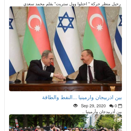
رحيل منظر حركة " احتلوا وول ستريت" بقلم محمد سعدي
بين اذربيجان وارمينيا ...النفط والطاقة
Sep 29, 2020
0
بين أذربيدجان وأرمينيا ..