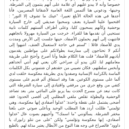
خصوصا وأنه لا يبدو عليهم أي علامة على أنهم ينتمون إلى الشرطة.
وحينها- ودعوني هنا ألتمس اللغة العامية لأشقائنا المصريين، فأنا
أجدها في هذه الحالة الأبلغ تعبيرا- "عينك ما تشوف إلا النور" :
اقتحموا علينا السيارة بعنف وسحبوا صديقي إلى خارج السيارة
بوحشية وكأنهم يسحبون كلبا، وعلى أطراف ألسنتهم كلمات نابية
نستحيي أن نقدمها هنا للقراء. خرجت من السيارة مهرولا باتجاههم
فانتبهت إلى أنهم يحملون الأصفاد، حينها جلست إلى الأرض ومددت
يدي للأصفاد قائلا : "لستم في حاجة لاستعمال العنف، انتبهوا إلى
أنكم لا تحتاجون إلى ممارسة بطولاتكم على مواطنين يقدمون
أياديهم للأصفاد" قلت هذا الكلام طبعا وأنا أصرخ وأحتج على طريقة
معاملتهم لنا. لكن يبدو أن صراخي كان يعني لهم أنني أتحداهم
وأبخس سلطتهم، فكان نصيبي من حقدهم أن شتموني بكل الكلمات
الماسة بالكرامة الإنسانية وصفدوا يدي بطريقة معكوسة خلقت لدي
ألما على مستوى الكوعين. هذا وقد استفاق ألم قديم على مستوى
كتفي من وقع جري من مرفقي واقتيادي إلى سيارة الشرطة التي
كانت تبعد عن مسرح الحدث بما يربو على المائتي متر. بعد تصاعد
الوحشية والبطولة تقلص ملفي المطلبي إلى أقصى الحدود؛ فقد
أضحى يشتمل على نقطة واحدة: "عدلوا أصفادي إنها معكوسة، وهي
تؤلمني" ظللت أردد هذا المطلب الوحيد وبأعلى صوتي حتى بلغنا
مخفر الشرطة. يسألونني "ما اسمك؟" وأجيبهم بصوت عال "عدلوا
أصفادي، إنها معكوسة وتؤلمني" ولكن "على من تتلو زابورك يا
داوود" فالصراخ في وجه هذا النوع من الأبطال يعتبر مذلة لهم. بالطبع