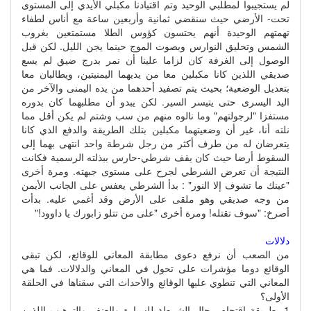
لم يستجيبوا لمطلبي الوحيد وتم اقتيادنا مكبلي الأيدي إلى المستوى
تحت- الأرضي حيث سنقضي ثمانية وأربعين ساعة مع أناس لطفاء
تهمتهم الوحيدة أنهم يحتسون كؤوس الطلا مستمتعين بغروب
الشمس وتحليق النوارس وبصوت الموج حينما يجن الليل. لكن قبل
الوصول إلى الغرفة كان لزاما علينا أن نمر بدرج ضيق لم يسع
صديقي اللذين كانا مكبلين معا من يديهما اليمنيتين، ويطالبان معا
بتعديل الوضعية؛ بحيث يتم تصفيد أحدهما من يده اليمنى والآخر من
اليد اليسرى حتى يتيسر السير. لكن يبدو أن مطلبهما كان بدوره
مستفزا "لرجولتهم" وما نالوه منهم من سب وشتم لم يكن أقل مما
نلته أنا، غير أن وضعيتهما مكبلين بتلك الطريقة والدفع الذي كانا
يتعرضان له من طرف أكثر من رجل شرطة واحد انتهى بهما إلى
السقوط أرضا حيث كان يقف شرطي-حارس ببذلته الرسمية فكانت
النتيجة أن تعرض الشرطي لجرح على مستوى جبهته. ومرة أخرى
"عينك ما تشوف إلا النور" : بدأ الشرطي يعفس على الجانب الأيمن
من وجه صديقي وهو ملقى على الأرض وقد أغمي عليه. بدأت
أصرخ: "سوف تقتله! ومرة أخرى "على من تتلو زابورك يا داوود!"
دلالات
من الصعب أن نرفع دعوى مطابقة المعاني للوقائع، لكن تبقى
الوقائع دوما مؤشرات على تحول في المعاني والدلالات. فما هي
المعاني التي تنطوي عليها الوقائع والأحداث التي سقناها في الحلقة
الأولى؟
1- طريقة اقتحام رجال الشرطة للسيارة والعنف والترهيب اللذين