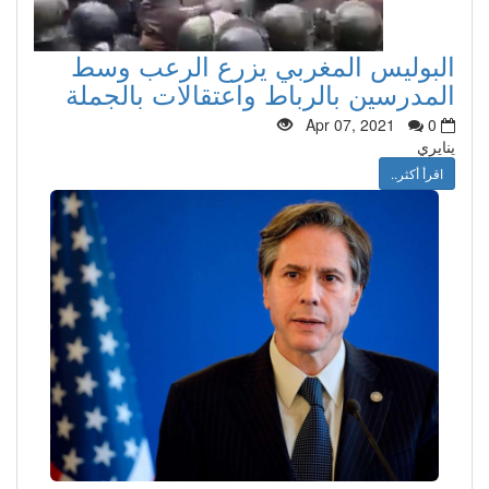
البوليس المغربي يزرع الرعب وسط
المدرسين بالرباط واعتقالات بالجملة
Apr 07, 2021
0
ينايري
اقرأ أكثر..