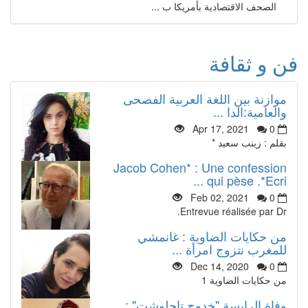
الصحف الاقتصادية بأمريكا ب ...
فن و ثقافة
موازنة بين اللغة العربية الفصحى
والعامية:الدا ...
Apr 17, 2021
0
بقلم : زينب سعيد *
Jacob Cohen* : Une confession
qui pèse .*Ecri ...
Feb 02, 2021
0
Entrevue réalisée par Dr.
من حكايات الضاوية : غانمشي
للمغرب نتزوج امرأة ...
Dec 14, 2020
0
من حكايات الضاوية 1
وفاة الرايسة "خدوج تاحلوشت" :