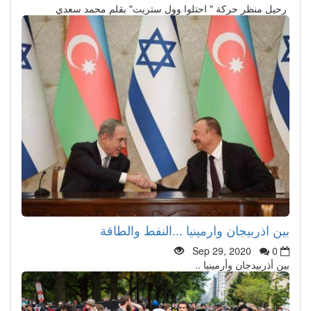
رحيل منظر حركة " احتلوا وول ستريت" بقلم محمد سعدي
بين اذربيجان وارمينيا ...النفط والطاقة
Sep 29, 2020
0
بين أذربيدجان وأرمينيا ..