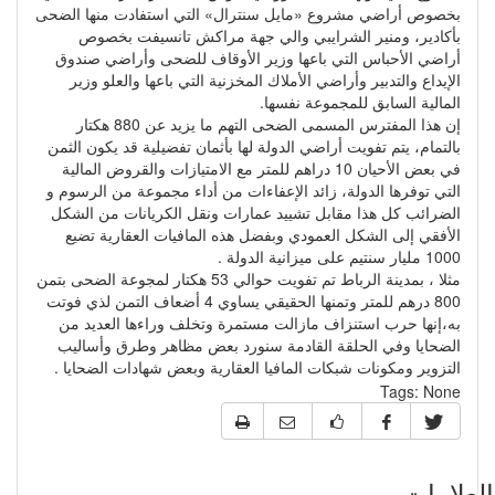
بخصوص أراضي مشروع «مايل سنترال» التي استفادت منها الضحى
بأكادير، ومنير الشرايبي والي جهة مراكش تانسيفت بخصوص
أراضي الأحباس التي باعها وزير الأوقاف للضحى وأراضي صندوق
الإيداع والتدبير وأراضي الأملاك المخزنية التي باعها والعلو وزير
المالية السابق للمجموعة نفسها.
إن هذا المفترس المسمى الضحى التهم ما يزيد عن 880 هكتار
بالتمام، يتم تفويت أراضي الدولة لها بأثمان تفضيلية قد يكون الثمن
في بعض الأحيان 10 دراهم للمتر مع الامتيازات والقروض المالية
التي توفرها الدولة، زائد الإعفاءات من أداء مجموعة من الرسوم و
الضرائب كل هذا مقابل تشييد عمارات ونقل الكريانات من الشكل
الأفقي إلى الشكل العمودي وبفضل هذه المافيات العقارية تضيع
1000 مليار سنتيم على ميزانية الدولة .
مثلا ، بمدينة الرباط تم تفويت حوالي 53 هكتار لمجوعة الضحى بتمن
800 درهم للمتر وتمنها الحقيقي يساوي 4 أضعاف التمن لذي فوتت
به،إنها حرب استنزاف مازالت مستمرة وتخلف وراءها العديد من
الضحايا وفي الحلقة القادمة سنورد بعض مظاهر وطرق وأساليب
التزوير ومكونات شبكات المافيا العقارية وبعض شهادات الضحايا .
Tags:
None
علامات