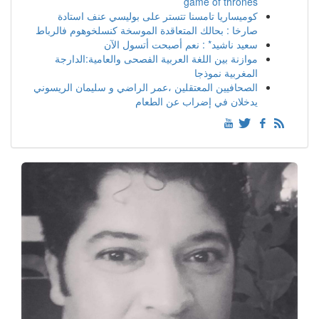
game of thrones
كوميساريا تامسنا تتستر على بوليسي عنف استادة
صارخا : بحالك المتعاقدة الموسخة كنسلخوهوم فالرباط
سعيد ناشيد* : نعم أصبحت أتسول الآن
موازنة بين اللغة العربية الفصحى والعامية:الدارجة
المغربية نموذجا
الصحافيين المعتقلين ،عمر الراضي و سليمان الريسوني
يدخلان في إضراب عن الطعام