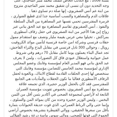
بسنة 2006 ، مع الكاتب الخاص للملك محمد منير الماجدي، على
وجه التحديد دون أن ننسى أن شقيق محمد منير الماجيدي متزوج
من ابنة عم أنس الصفريوي، إنها صلة دم تساوي ذهبا .
علاقات الدم والمصاهرة والنسب أساسية جدا لدى قطيع الضواري ،
فزمرة المفترسين تحمي نفسها عبر المصاهرة بين المال السلطة
والنفوذ ، أنس الصفريوي تقاسم المصاهرة مع عبد الحق بناني عبر
زواج إبن هذا الأخير من ابنة الصفريوي في حفل زفاف أسطوري
بمراكش ، تخيلوا معي عرس بقيمة مليار ونصف مع استقدام ممول
حفلات فرنسي وشركة امن خاصة فرنسية لتأمين موائد الكروفيت
رويال ، وحوالي 300 نادل فرنسي في مقابل البذخ والثراء الفاحش،
تجد عمال البناء يعملون يوما كامل مقابل 70 درهم وفي شروط
عمل حيوانية واستغلال عبودي فاق كل التصورات ، ولمن لا يعرف
عبد الحق بناني فهو المدير العام لمؤسسة وفابنك وعضو المجلس
الإداري لمؤسسة محمد الخامس للتضامن،مؤسسة وفابنك التي
سنخصص لها إحدى الحلقات القادمة لقطاع الابناك، وبالعودة لحفل
الزفاف الأسطوري فغالبا ما تكون الحفلات والمأدبات هي الجامع
للمفترسين فقد كان بالحفل الوزير حجيرة، الذي تجمعه علاقة
مصاهرة مع أنس الصفريوي، بخصوص تفويت مؤسسة العمران
التابعة له لأراضي لمجموعة الضحى في أكادير بثمن أقل من الثمن
البخس ، وليس الوزير حجيرة وحده من كان بموائد المن والسلوى ،
وإنما حتى والي الرباط العمراني، الذي فوت حديقة الحيوانات بتمارة
بأقل من سعرها الحقيقي، ووالي القنيطرة بنشريفة بخصوص أراضي
الجموع التي فوتها للضحى، ووالي سوس ماسة درعة رشيد الفيلالي