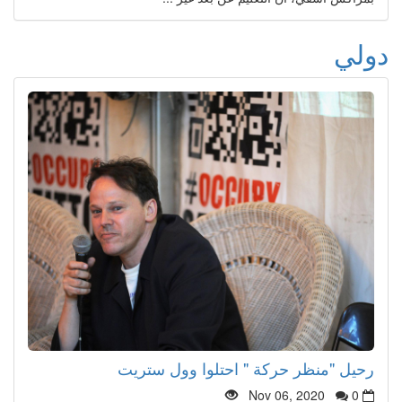
دولي
رحيل "منظر حركة " احتلوا وول ستريت
Nov 06, 2020
0