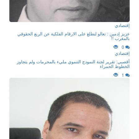
إقتصادي
عزيز إدمين : تعالو لنطلع على الارقام الفلكية عن الربع الحقوقي
بالمغرب !!
0
إقتصادي
أقصبي: تقرير لجنة النمودج التنموي مليء بالمحرمات ولم يتجاوز
الخطوط الحمراء
1