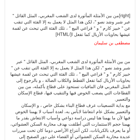
[right]من بين الأمثلة المأثورة لدى الشعب المغربي، المثل القائل "
عبر شبر وشد نصو "، لكن هدا المثل لا يعمل به إلا الفئة التي تنقب
عن " خبيز كارم " و " قراعي البيع " ، تلك الفئة التي تبحث عن لقمة
عيشها بحاويات الأزبال كما تفعل ا[/HTML]
مصطفى بن سليمان
من بين الأمثلة المأثورة لدى الشعب المغربي، المثل القائل " عبر
شبر وشد نصو "، لكن هدا المثل لا يعمل به إلا الفئة التي تنقب عن "
خبيز كارم " و " قراعي البيع " ، تلك الفئة التي تبحث عن لقمة عيشها
بحاويات الأزبال كما تفعل القطط والكلاب الضالة ، و بالرجوع إلى
المثل المغربي فان المافيات تستحوذ على قطاع بأكمله، من بين
القطاعات التي يصعب الخوض فيها والتنقيب فيها، قطاع الإسكان
والتعمير.
مع بداية التسعينات عرف قطاع البناء بشكل خاص ، و الإسكان
والتعمير بشكل عام انتعاشا لابأس به، لعدة أسباب لا يهمنا الخوض
فيها لأن ما يهمنا هنا ليس دراسة دواعي وأسباب الانتعاش بقدر ما
يهمنا حجم الاستتمارت التي أطلقت بهدف محاربة السكن العشوائي،
أو ما يعرف بالكريانات، لكن آنتزاع الأراضي دوما كان تحت مبررات
عديدة محاربة السكن العشوائي أو القضاء على دور الصفيح إلى