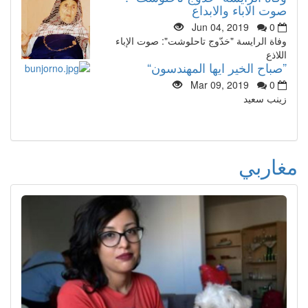
صوت الاباء والابداع
Jun 04, 2019
0
وفاة الرايسة "خدّوج تاحلوشت": صوت الإباء
اللاذع
”صباح الخير ايها المهندسون“
Mar 09, 2019
0
زينب سعيد
مغاربي