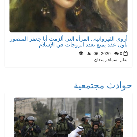
أروى القيروانية.. المرأة التي ألزمت أبا جعفر المنصور
بأول عقد يمنع تعدد الزوجات في الإسلام
Jul 06, 2020
0
بقلم اسماء رمضان
حوادث مجتمعية