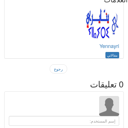
Yennayri
مقالاتي
رجوع
0
تعليقات