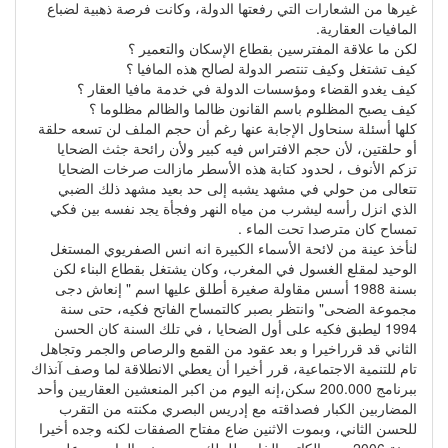
غيرها من الشعارات التي رفعتها الدولة، وكانت فرصة ذهبية لضباع
المافيات العقارية.
لكن ما علاقة المفترسين بقطاع الإسكان والتعمير ؟
كيف تشتغل وكيف تنتصر الدولة لصالح هذه المافيا ؟
كيف يغدو القضاء ومؤسسات الدولة في خدمة مافيا العقار ؟
كيف يصبح المظلوم باسم القانون ظالما والظالم مظلوما ؟
كلها أسئلة سنحاول الإجابة عنها رغم أن حجم الملف لن تسعه حلقة
أو حلقتين، لأن حجم الافتراس فيه كبير ولأن رائحة جثث الضحايا
تزكم الأنوف ، لحدود كتابة هذه الأسطر مازالت صرخات الضحايا
تتعالى من حولي في مشهد يشبه إلى حد بعيد مشهد ذلك الضبي
الذي انزل رأسه ليشرب من مياه النهر وفجأة يجد نفسه بين فكي
تمساح كان مترصدا تحت الماء .
لنأخذ عينة من لائحة الأسماء الكبيرة انه انس الصفريوي المستغل
الوحيد لمقلع الغسول في المغرب، وكان يشتغل بقطاع البناء لكن
بسنة 1988 أسس مقاولة صغيرة أطلق عليها اسم " إنعاش دجى
مجموعة الضحى" وانتظر بصبر كالتمساح الفاتح فكيه، حتى سنة
1994 ليطبق فكيه على أول الضحايا ، في تلك السنة كان الحسن
الثاني قد قرراخيرا و بعد عقود من القمع والرصاص والجمر وتجاهل
تام للتنمية الاجتماعية، قرر أخيرا أن يعطي الانطلاقة لما وصف آنذاك
ببرنامج 200.000 سكن،إنه اليوم من اكبر المنعشين العقاريين وأحد
المضاربين الكبار فصداقته مع إدريس البصري مكنته من التقرب
للحسن الثاني، وبموت الاثنين ضاع مفتاح الصفقات لكنه وجده أخيرا