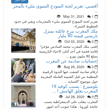
أقصبي: تقرير لجنة النمودج التنموي مليء بالمحر
...
May 31, 2021
1
تقرير لجنة النموذج التنموي مليء بالمحرمات وبقي في حدود
الخطوط الحمراء
ملك المغرب يبرع عائلته بمنزل
باريسي قيمته 80 مليار
Oct 02, 2020
0
إقتنى ملك المغرب محمد السادس مؤخرا
إقامة فخمة في أحد أغلى الاحياء الباريسية
بمبلغ 80 مليون يورو ...
إحصائيات صادمة عن المغرب
Aug 26, 2020
0
أرقام صادمة كشفت عنها الندوة الرقمية
المنظمة من قبل الشبيبة العاملة المغربية
حول موضوع "الحماية ...
بلومبيرغ : بسبب كوفيد 19
المغرب يغلق الهامش ا ...
Jul 28, 2020
0
المغرب ينقلب على الديمقراطية بسبب
جائحة كورونا ، هكذا عنونت أحد اشهر