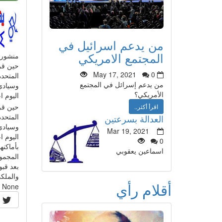
من يدعم اسرائيل في
المجتمع الامريكي
منشور
حين قر
May 17, 2021
0
المتحدة
من يدعم إسرائل في المجتمع
وسيادي 
الأمريكي؟
اليوم ا
حين قر
اقرأ أكثر..
المتحدة
العدالة بسرعتين
وسيادي 
Mar 19, 2021
0
اسماعين يعقوبي
المجمو
بعد قب
والملك
أقلام رأي
None