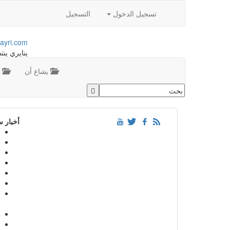
تسجيل الدخول
التسجيل
ayri.com
ينايري ينت
يشاع أن
م
أخبار 