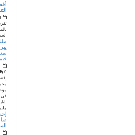
أقص
التن
1
تقري
بالم
الحم
ملك
يبرع
بمن
قيمته 80
0
إقتن
محم
مؤخر
في أ
مليو
إحص
صاد
الم