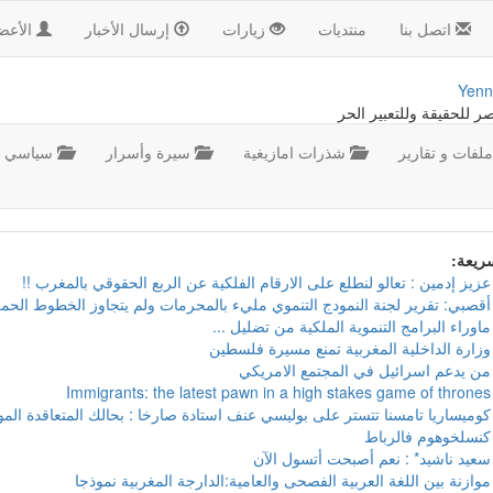
اتصل بنا
منتديات
زيارات
إرسال الأخبار
الأعض
Yenn
صر للحقيقة وللتعبير الحر
لفات و تقارير
شذرات امازيغية
سيرة وأسرار
سياسي
سريعة:
عزيز إدمين : تعالو لنطلع على الارقام الفلكية عن الربع الحقوقي بالمغرب !!
أقصبي: تقرير لجنة النمودج التنموي مليء بالمحرمات ولم يتجاوز الخطوط الحمر
ماوراء البرامج التنموية الملكية من تضليل ...
وزارة الداخلية المغربية تمنع مسيرة فلسطين
من يدعم اسرائيل في المجتمع الامريكي
Immigrants: the latest pawn in a high stakes game of thrones
كوميساريا تامسنا تتستر على بوليسي عنف استادة صارخا : بحالك المتعاقدة ال
كنسلخوهوم فالرباط
سعيد ناشيد* : نعم أصبحت أتسول الآن
موازنة بين اللغة العربية الفصحى والعامية:الدارجة المغربية نموذجا