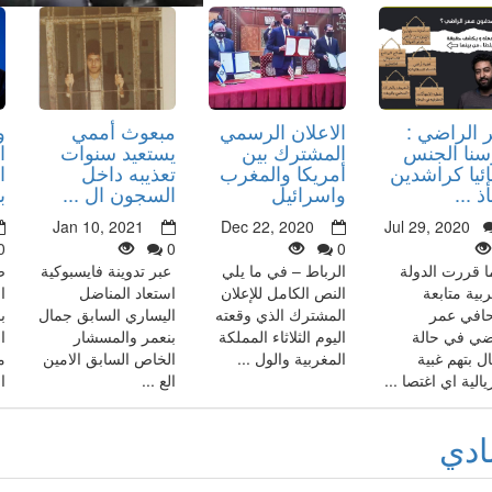
 الراضي :
الاعلان الرسمي
مبعوث أممي
و
سنا الجنس
المشترك بين
يستعيد سنوات
ا
ئيا كراشدين
أمريكا والمغرب
تعذيبه داخل
ا
 ...
واسرائيل
السجون ال ...
ب
Jan 10, 2021
Dec 22, 2020
Jul 29, 2020
0
0
0
ا قررت الدولة
الرباط – في ما يلي
عبر تدوينة فايسبوكية
ص
ربية متابعة
النص الكامل للإعلان
استعاد المناضل
ا
افي عمر
المشترك الذي وقعته
اليساري السابق جمال
ب
ضي في حالة
اليوم الثلاثاء المملكة
بنعمر والمسشار
ا
ال بتهم غبية
المغربية والول ...
الخاص السابق الامين
م
الية اي اغتصا ...
الع ...
ا
ادي