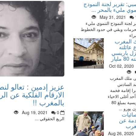
بي: تقرير لجنة النمودج
موي مليء بالمحر ...
May 31, 2021
ر لجنة النموذج التنموي مليء
حرمات وبقي في حدود الخطوط
راء
 المغرب
 عائلته
زل باريسي
 مليار
Oct 02, 2020
ى ملك المغرب
عزيز إدمين : تعالو لن
د السادس
ا إقامة فخمة
الارقام الفلكية عن ال
حد أغلى الاحياء
بالمغرب !!
الباريسية بمبلغ 80
ن يورو ...
Aug 19, 2021
0
ائيات
الريع الحقوقي ...
مة عن
غرب
Aug 26, 2020