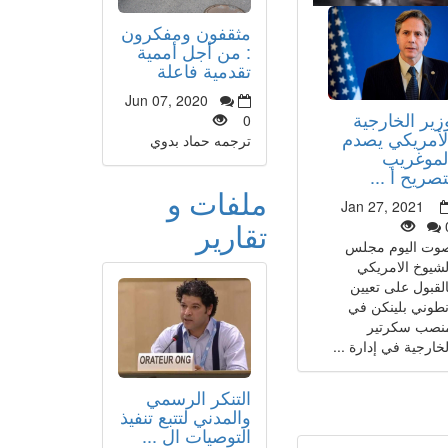
مثقفون ومفكرون
: من أجل أممية
تقدمية فاعلة
Jun 07, 2020
زير الخارجية
0
لأمريكي يصدم
ترجمه حماد بدوي
لموغريب
تصريح أ ...
ملفات و
Jan 27, 2021
تقارير
وت اليوم مجلس
لشيوخ الامريكي
القبول على تعيين
نطوني بلينكن في
نصب سكرتير
لخارجية في إدارة ...
التنكر الرسمي
والمدني لتتبع تنفيذ
التوصيات ال ...