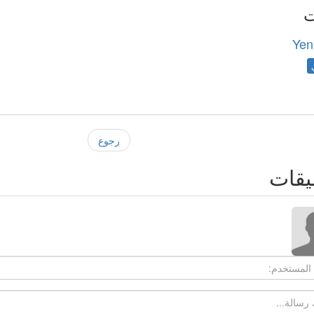
ت
Yen
رجوع
يقات