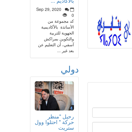
بالأكاديم ...
Sep 29, 2020
0
كد مجموعة من
الأساتذة بالأكاديمية
الجهوية للتربية
والتكوين بمراكش
آسفي، أن التعليم عن
بعد غير ...
دولي
رحيل "منظر
حركة " احتلوا وول
ستريت