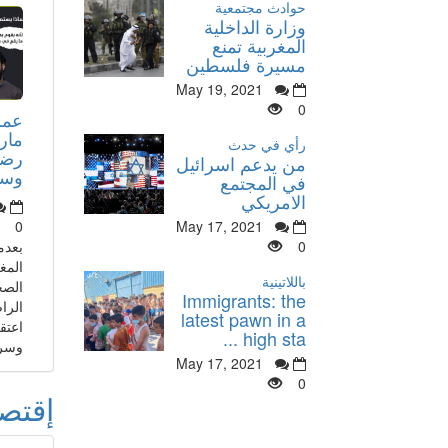
حوادث مجتمعية
وزارة الداخلية
المغربية تمنع
مسيرة فلسطين
May 19, 2021
0
عمر
مار
رأي في حدث
رضا
من يدعم اسرائيل
وسأذ
في المجتمع
الامريكي
0
May 17, 2021
بعدم
0
المغ
باللاتينية
الصح
Immigrants: the
الرا
latest pawn in a
اعتق
high sta ...
وسري
May 17, 2021
0
إقتص