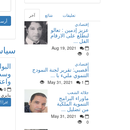
تعليقات
شائع
آخر
إقتصادي
عزيز إدمين : تعالو
لنطلع على الارقام
الفل ...
سيا
Aug 19, 2021
0
البو
إقتصادي
أقصبي: تقرير لجنة النمودج
وسط 
التنموي مليء با ...
واعت
May 31, 2021
1
0
جلالة الشعب
ينايري
ماوراء البرامج
اقرأ أك
التنموية الملكية
من تضليل ...
May 31, 2021
0