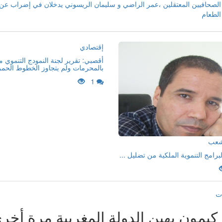
الصحافيين المعتقلين ،عمر الراضي و سليمان الريسوني يدخلان في إضراب عن
الطعام
إقتصادي
أقصبي: تقرير لجنة النمودج التنموي 
بالمحرمات ولم يتجاوز الخطوط الحمر
1
لشعب
لبرامج التنموية الملكية من تضليل ...
ت
 كيمون يهين الدولة المغربية مرة أخر