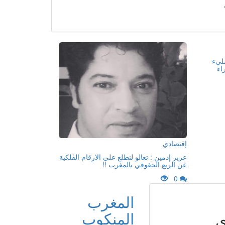
مليء
اء
إقتصادي
عزيز إدمين : تعالو لنطلع على الارقام الفلكية
عن الربع الحقوقي بالمغرب !!
0
المغرب
المنكوب
ى