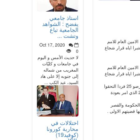
استاذ جامعي
يفضح : الشواهد
الجامعية تباع
وتشت ...
امين العام للامم
Oct 17, 2020
برا اياه قرار شجاع
0
لا حديث الأمس و اليوم
في جامعات و كليّات
امين العام للامم
المغريب من شماله
برا اياه قرار شجاع
إلى جنوبه إلا على هاد
السيد، عبد الكب ...
اليوم اعلن الناطق باسم الأمم المتحدة ستيفان دو جاريك الفوج الاول من اعضاء المينورصو 25 فردا التحقوا
بأماكنهم حيث طردوا اول مرة تطبيقا لقرار مجلس الامن رقم تطبيقا لقرار 2285/2016 الذي امر بعودة
الحكومة والقصر
 قضيتهم الاولى .
اختلالات في
محاربة كورونا
(كوفيد19)