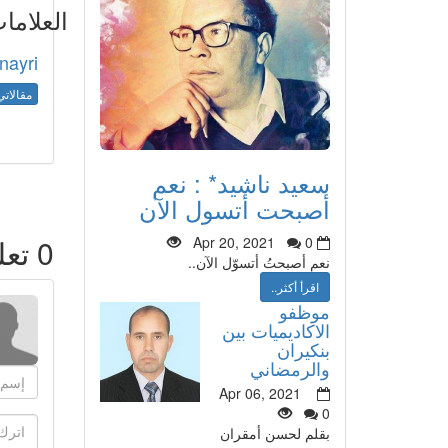
العلاما
nayri
مقالاتي
سعيد ناشيد* : نعم
أصبحت أتسول الآن
0
تعل
Apr 20, 2021
0
نعم أصبحتُ أتسوّل الآن..
اقرأ أكثر..
موظفو
الاكاديميات بين
بنكيران
والرمضاني
Apr 06, 2021
0
بقلم لحسن أمقران