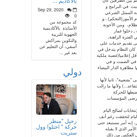
بالأكاديم ...
بث في البرامج و
Sep 29, 2020
ه الممثل الشرعي
0
الأمور(التحكم)...و
كد مجموعة من
لظلام، ومن الأخونة
الأساتذة بالأكاديمية
 ـ دخلوا غمار
الجهوية للتربية
الفترة الراهنة،
والتكوين بمراكش
 على تقديم خدمات على
آسفي، أن التعليم عن
 كان النظام يتدخل في
بعد غير ...
أقل إعلاميا(غضبة ملكية
وم في الصمت و في
ا مظاهرة الدار البيضاء
دولي
"بشعبية"، ثانيا لأنها
اعد...) ولأنها ما زالت
 ضبطها للحركة
ى برضى المؤسسات
تخابات لصالح البام
البام لتحققت رغم أنف
رحيل "منظر
، إنه أمر مستبعد حتى
حركة " احتلوا وول
مر الذي لا يقبله
ستريت
على العكس من ذلك