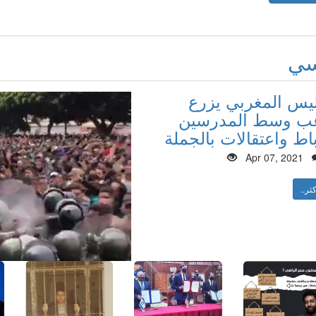
سي
ليس المغربي يزرع
عب وسط المدرسين
باط واعتقالات بالجملة
Apr 07, 2021
كثر..