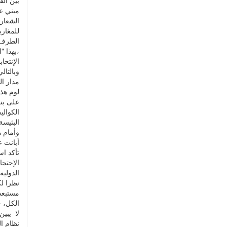
مبني ع
الشعار
للمغارب
الطرف ا
،بهذا "
الإنتخا
وبالتال
مدار ا
لوم هذا
على بنك
الكوالي
البئيسة
وأمام ه
أبانت ع
تأكد اس
الإحتجا
الدولية.
نظرا لك
مستبعدة
الكل، خ
لا يبين
نظام ال