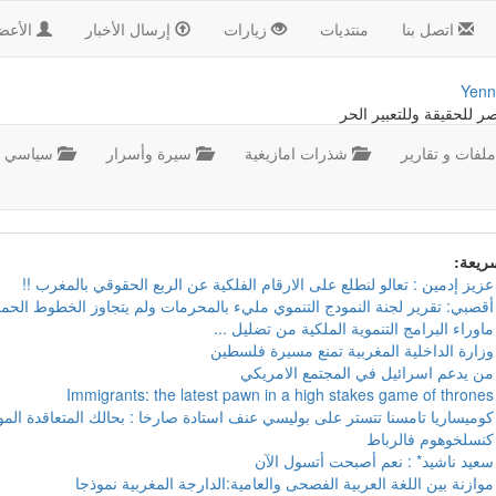
اتصل بنا
منتديات
زيارات
إرسال الأخبار
الأعض
Yenn
صر للحقيقة وللتعبير الحر
لفات و تقارير
شذرات امازيغية
سيرة وأسرار
سياسي
سريعة:
عزيز إدمين : تعالو لنطلع على الارقام الفلكية عن الربع الحقوقي بالمغرب !!
أقصبي: تقرير لجنة النمودج التنموي مليء بالمحرمات ولم يتجاوز الخطوط الحمر
ماوراء البرامج التنموية الملكية من تضليل ...
وزارة الداخلية المغربية تمنع مسيرة فلسطين
من يدعم اسرائيل في المجتمع الامريكي
Immigrants: the latest pawn in a high stakes game of thrones
كوميساريا تامسنا تتستر على بوليسي عنف استادة صارخا : بحالك المتعاقدة ال
كنسلخوهوم فالرباط
سعيد ناشيد* : نعم أصبحت أتسول الآن
موازنة بين اللغة العربية الفصحى والعامية:الدارجة المغربية نموذجا