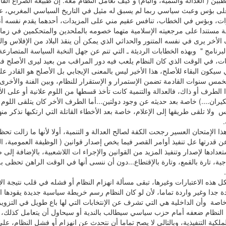
لى بؤس وعبث سياسي ربما لم يسبق له مثيل في التاريخ السياسي المغربي، ع
ات، وبؤس في الخطاب، تنافس عقيم مني على المزيدات، أحدهما يقدم نفسه أن
ة مستندا على مرجعيته الإسلامية متهما خصومه بالملحدين والمتحكمين في زمام 
لأخر يرى في نفسه المتنور والحداثي الذي يمكن أن ينقذ البلاد من الإفلاس وا
البرنامج " وبهذه الخطابات الرديئة ـ التي تنم عن جهل النخبة السياسة المتصارعة
بات، في الوقت الذي كان النظام يلعب فيه دور المراقب من بعيد ليرى الأصلح في 
ي سيكون البقاء للأصلح، هذا الأخير ليس بالمعنى الإيجابي بل الأصلح هو القادر
لخمس سنوات القادمة تضمن الإستمرار و الإستقرار للنظام، وبين الفنة والأخرى
 الطرف أو ذاك، فالعدالة والتنمية كانت تأخذ قسطها من اللوم علانية أو على ال
يران....) خاصة بعد حديثه عن وجود دولتين...أما الطرف الأخر كان يتلقى الل
س ولا تلقى طريقها إلى الإعلام، خاصة بعد الأخطاء القاتلة التي ارتكبها نذكر منه
.
ذا الإمتحان العسير رجحت الكفة لصالح العدالة و التنمية، أولا لأنها ما زالت تحظى 
ن قدرتها عل تنفيذ أوامر القصر فيما يخص إصدار قوانين ( الوظيفة العمومية، التق
تعدادها لإصدار وتنفيذ المزيد من القوانين والإجراء ات اللاشعبية، بالإضافة إلى
جية، تارة بالقمع، وتارة بالإقتطاع...دون أن ننسى أنها في الوقت الراهن تحظ
ل هذه الاعتبارات وغيرها، تبقى مسألة انهزام النظام أو فشله في قلب نتيجة الإن
 جدا وغير واردة تماما، لأن لو كان النظام رسم خريطة سياسية جديدة يقودها 
اصة وأن الداخلية هي التي تشرف عن الإنتخابات التي لها باع طويل في التزوير
 النظام ضعفه أمام حزب سياسي سيطالب بالندية أو سيحاول أن يتعامل كذلك، الأ
ملكية التنفيذية، وبالتالي لا يصح تماما أن نتحدث عن انهزام أو فشل النظام، 