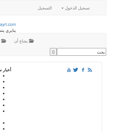
تسجيل الدخول
التسجيل
ayri.com
ينايري ينت
يشاع أن
م
أخبار 