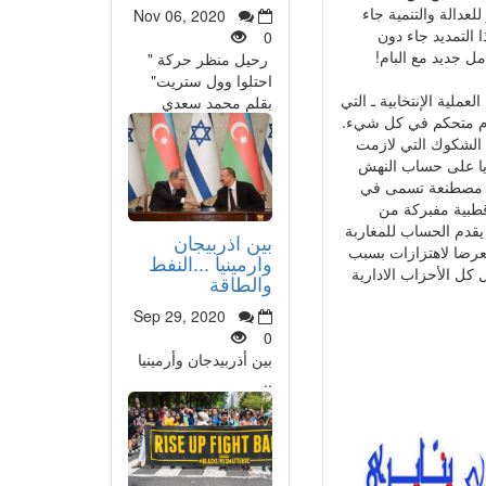
لعدالة والتنمية جاء
Nov 06, 2020
 التمديد جاء دون
0
ل جديد مع البام!
رحيل منظر حركة "
احتلوا وول ستريت"
لعملية الإنتخابية ـ التي
بقلم محمد سعدي
ام متحكم في كل شيء.
 الشكوك التي لازمت
ديا على حساب النهش
وة مصطنعة تسمى في
 قطبية مفبركة من
يقدم الحساب للمغاربة
بين اذربيجان
عرضا لاهتزازات بسبب
وارمينيا ...النفط
كل الأحزاب الادارية
والطاقة
Sep 29, 2020
0
بين أذربيدجان وأرمينيا
..