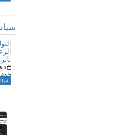
سيا
البو
الر
بالر
0
ينايري
اقرأ أ