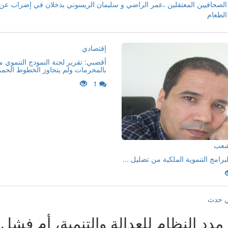
الصحافيين المعتقلين ،عمر الراضي و سليمان الريسوني يدخلان في إضراب عن
الطعام
إقتصادي
أقصبي: تقرير لجنة النمودج التنموي 
بالمحرمات ولم يتجاوز الخطوط الحمر
1
لشعب
لبرامج التنموية الملكية من تضليل ...
ي حدث
مدد النظام للعدالة والتنمية، أم فش