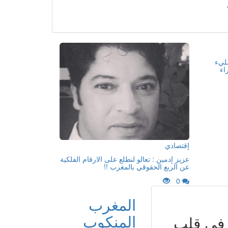
مليء
اء
إقتصادي
عزيز إدمين : تعالو لنطلع على الارقام الفلكية
عن الربع الحقوقي بالمغرب !!
0
المغرب
المنكوب
ل في قلب