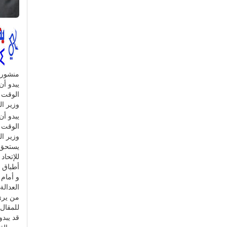
منشور
يبدو أن
الوقت ا
وزير ال
يبدو أن
الوقت ا
وزير ال
يستحق ا
للإتحا
أطباق ل
و أمام
العدالة
من يرى 
للمقال،
قد يبد
بين الق