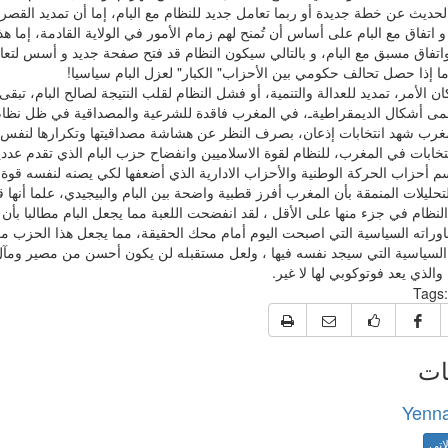
حديث عن خطة جديدة أو ربما تعامل جديد للنظام مع البام، إما أن تمديد القصر ل
اتفاق مع البام على أساس أن تُمنح لهم زمام الأمور في الولاية القادمة، إما هذا
تفاق مسبق مع البام، و بالتالي سيكون النظام قد فتح صفحة جديد و أسس لتعام
ا إذا حصل تحالف حكومي بين الأحزاب" الكبار" لعزل البام سياسيا!
ان الأمر، تمديد للعدالة والتنمية، أو فشل النظام لقلب النتيجة لصالح البام، تبقى ا
ى أشكال الديمقراطيةـ، في المغرب فاقدة للشرعية والمصداقية في ظل نظ
مغرب شهد انتخابات إذعان، بصرف النظر عن هشاشة مصداقيتها وتكرارها لنفس
نتخابات في المغرب، للنظام لقوة الاسلاميين وانفضاح حزب البام الذي تقدم عد
 أحزاب الحركة الوطنية والأحزاب الادارية الذي أضعفها لكي يصنه لنفسه ق
حليلات المنمقة بأن المغرب أفرز قطبية واضحة بين البام والبيجيدي، علما أنها
ظام في جزء منها على الأقل ، لقد انفضحت اللعبة مما يجعل البام مطالبا بأن 
اوراته السياسية التي اصبحت اليوم أمام محك الحقيقة، مما يجعل هذا الحزب م
 السياسية التي سيجد نفسه فيها ، ولعل مستقبله لن يكون أحسن من مصير ومآل 
 والذي يعد فوتوكوبي لها لا غير.
Tags:
ات
Yenna
اتي