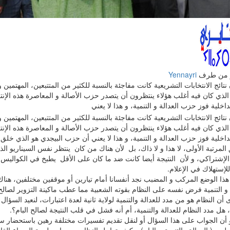
 من طرف
Yennayri
 نتائج الانتخابات التشريعية كانت مفاجئة بالنسبة للكثير من المتتبعين، المهتمين
لذي كان فيه أغلب هؤلاء ينتظرون أن يتصدر حزب الأصالة و المعاصرة هذه الإنتخ
داخلية فوز حزب العدالة و التنمية، و هذا لا يعني
 نتائج الانتخابات التشريعية كانت مفاجئة بالنسبة للكثير من المتتبعين، المهتمين
لذي كان فيه أغلب هؤلاء ينتظرون أن يتصدر حزب الأصالة و المعاصرة هذه الإنتخ
داخلية فوز حزب العدالة و التنمية، و هذا لا يعني أن حزب البيجدي هو الذي خلق ا
لمرتبة الأولى، لا هذا و لا ذاك، بل لأن هناك من كان ينتظر نفس السيناريو ال
د الإشتراكي، و لأن النتيجة أيضا كانت ضد ما كان على الأقل يطبخ في الكوالي
لإستهلاك في الإعلام.
 هذا الوضع المركب و المضبب نجد أنفسانا أمام تيارين أو موقفين مختلفين، ه
 و التنمية فرض نفسه على النظام بقوته الشعبية مما عطب ماكينة التزوير لصال
أن النظام هو من مدد للعدالة والتنمية لولاية ثانية لعدة اعتبارات، لنعيد السؤا
 هل مدد النظام للعدالة والتنمية، أم أنه فشل في قلب النتيجة لصالح البام؟.
و أن الجواب على هذا السؤال أو لنقل تقديم تفسيرات مختلفة رهين باستحضار 
طبين ( العدالة والتنمية، والبام) و كيف تعامل النظام معه. إن طبيعة الصراع الق