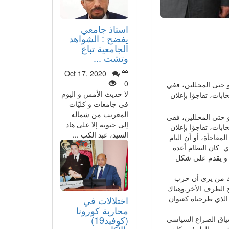
استاذ جامعي
يفضح : الشواهد
الجامعية تباع
وتشت ...
Oct 17, 2020
0
 و حتى المحللين، ففي
لا حديث الأمس و اليوم
ابات، تفاجؤا بإعلان
في جامعات و كليّات
المغريب من شماله
 و حتى المحللين، ففي
إلى جنوبه إلا على هاد
ابات، تفاجؤا بإعلان
السيد، عبد الكب ...
لمفاجأة، أو أن البام
ذي كان النظام أعده
س و يقدم على شكل
ناك من يرى أن حزب
ح الطرف الأخر,وهناك
ل الذي طرحناه كعنوان
اختلالات في
محاربة كورونا
(كوفيد19)
سياق الصراع السياسي
ائم بين الطرفين كان