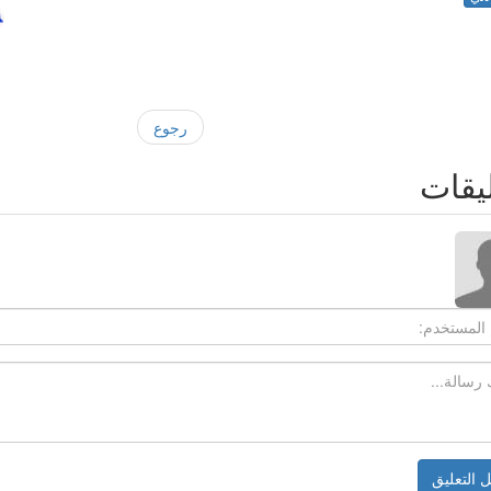
رجوع
يقات