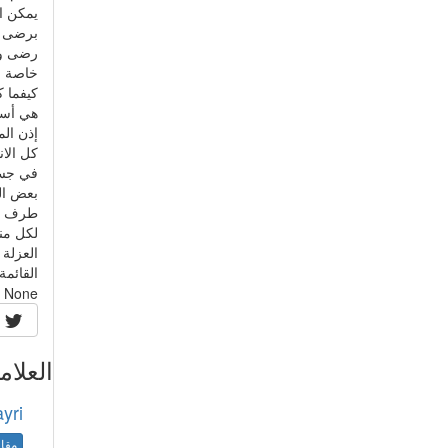
يمكن ال
برضى و 
رضى وا
خاصة م
كيفما ك
هي أسم
إذن ال
كل الا
في جسم
بعض الت
طرف الن
لكل من
العزلة
القائمة
None
العلام
yri
مقال