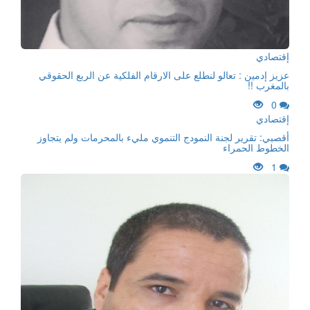
إقتصادي
عزيز إدمين : تعالو لنطلع على الارقام الفلكية عن الربع الحقوقي
بالمغرب !!
0
إقتصادي
أقصبي: تقرير لجنة النمودج التنموي مليء بالمحرمات ولم يتجاوز
الخطوط الحمراء
1