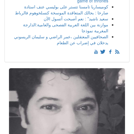
game of thrones
كوميساريا تامسنا تتستر على بوليسي عنف استادة
صارخا : بحالك المتعاقدة الموسخة كنسلخوهوم فالرباط
سعيد ناشيد* : نعم أصبحت أتسول الآن
موازنة بين اللغة العربية الفصحى والعامية:الدارجة
المغربية نموذجا
الصحافيين المعتقلين ،عمر الراضي و سليمان الريسوني
يدخلان في إضراب عن الطعام