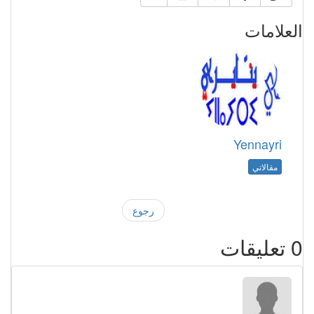
العلامات
Yennayri
مقالاتي
رجوع
0
تعليقات