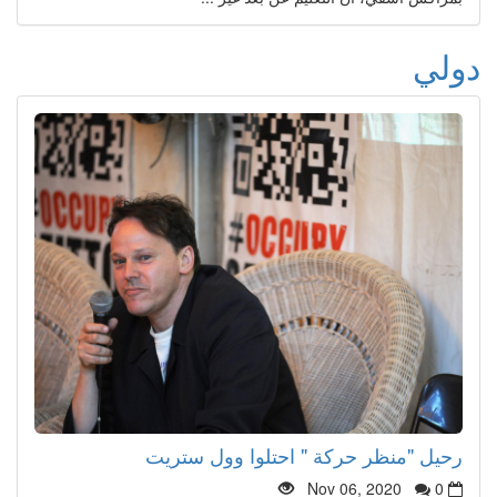
دولي
رحيل "منظر حركة " احتلوا وول ستريت
Nov 06, 2020
0