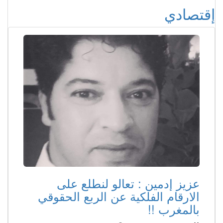
إقتصادي
عزيز إدمين : تعالو لنطلع على
الارقام الفلكية عن الربع الحقوقي
بالمغرب !!