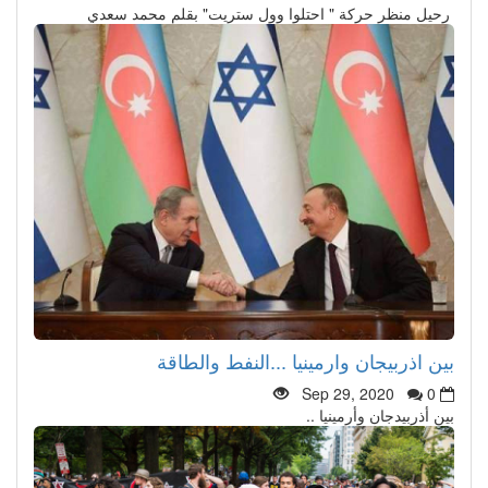
رحيل منظر حركة " احتلوا وول ستريت" بقلم محمد سعدي
بين اذربيجان وارمينيا ...النفط والطاقة
Sep 29, 2020
0
بين أذربيدجان وأرمينيا ..