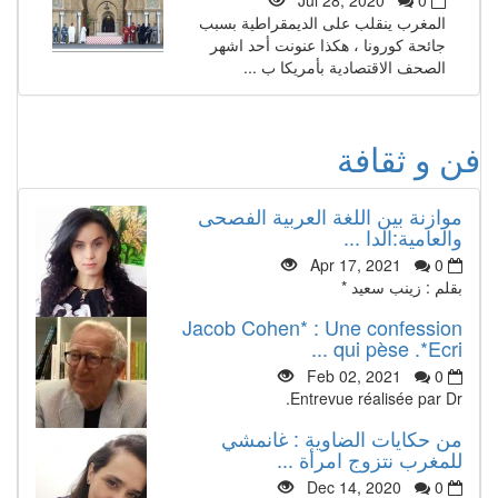
Jul 28, 2020
0
المغرب ينقلب على الديمقراطية بسبب
جائحة كورونا ، هكذا عنونت أحد اشهر
الصحف الاقتصادية بأمريكا ب ...
فن و ثقافة
موازنة بين اللغة العربية الفصحى
والعامية:الدا ...
Apr 17, 2021
0
بقلم : زينب سعيد *
Jacob Cohen* : Une confession
qui pèse .*Ecri ...
Feb 02, 2021
0
Entrevue réalisée par Dr.
من حكايات الضاوية : غانمشي
للمغرب نتزوج امرأة ...
Dec 14, 2020
0