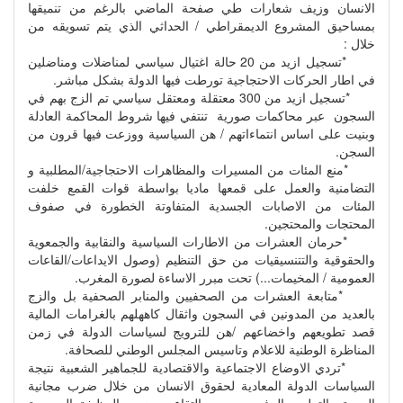
الانسان وزيف شعارات طي صفحة الماضي بالرغم من تنميقها
بمساحيق المشروع الديمقراطي / الحداثي الذي يتم تسويقه من
خلال :
*تسجيل ازيد من 20 حالة اغتيال سياسي لمناضلات ومناضلين
في اطار الحركات الاحتجاجية تورطت فيها الدولة بشكل مباشر.
*تسجيل ازيد من 300 معتقلة ومعتقل سياسي تم الزج بهم في
السجون عبر محاكمات صورية تنتفي فيها شروط المحاكمة العادلة
وبنيت على اساس انتماءاتهم / هن السياسية ووزعت فيها قرون من
السجن.
*منع المئات من المسيرات والمظاهرات الاحتجاجية/المطلبية و
التضامنية والعمل على قمعها ماديا بواسطة قوات القمع خلفت
المئات من الاصابات الجسدية المتفاوتة الخطورة في صفوف
المحتجات والمحتجين.
*حرمان العشرات من الاطارات السياسية والنقابية والجمعوية
والحقوقية والتتنسيقيات من حق التنظيم (وصول الايداعات/القاعات
العمومية / المخيمات...) تحت مبرر الاساءة لصورة المغرب.
*متابعة العشرات من الصحفيين والمنابر الصحفية بل والزج
بالعديد من المدونين في السجون واثقال كاههلهم بالغرامات المالية
قصد تطويعهم واخضاعهم /هن للترويج لسياسات الدولة في زمن
المناظرة الوطنية للاعلام وتاسيس المجلس الوطني للصحافة.
*تردي الاوضاع الاجتماعية والاقتصادية للجماهير الشعبية نتيجة
السياسات الدولة المعادية لحقوق الانسان من خلال ضرب مجانية