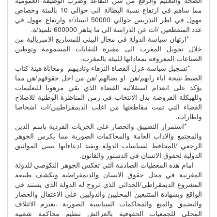
الصحة والتعليم والرفع من سن التقاعد وضرب الوظيفة العمومية
مما ساهم في ارتفاع نسبة البطالة الى حوالي 10 بالمئة وخصاص
مهول في اطر التدريس حوالي 50000 استاذ/ة وارتفاع مهول في
عدد المنقطعين /ات عن الدراسة الى ما يناهز 600000 تلميذ/ة.
*ارتهان سياسة الدولة في مجال البيئي للمشاريع الامبريالية من
خلال تحويل المغرب الى مقبرة للنفايات المسمومة وتوطين
الصناعات المعروفة بمعاداتها للبيئة بالمغرب.
*تسجيل سياسة عزل القضاة النزهاء وتاديبهم ومعاناة هيئة كتاب
الضبط نتيجة اباء رايهم/هن او نضالهم /هن من اجل حقوقهم/هن مما
يؤكد على انعدام استقلالية القضاء الذي بقي مرهونا للتعليمات
وللهيكلة الفروضة بدل الانتخاب في زمن المناظرة الوطنية للاصلاح
القضاء التي تمت مقاطعتها من اغلب الديمقراطيين/ات اشخاصا
واطارات.
*استمرار التضييق والحصار على الحريات الفردية باسم الدين
والمجتمع والاداب العامة والمحاكمات الصورية مما يكرس الجوهر
الرجعي /المحافظ لسياسات الدولة ويفند ادعاءاتها بتبني المواثيق
الدولية لحقوق الانسان في الدستور والقانون.
امام هذه المعطيات الصادمة التي تعكس الجوهر النكوصي للدولة
المغربية في مجل حقوق الانسان والديمقراطية وتكشف طبيعة
المشروع الديمقراطي/الحداثي الذي تروج له الدولة الذي يستند في
الواقع وبشهادة المتتبعين المحليين والدوليين على الاعتقال والحصار
والتضييق والمنع والمحاكمات السياسية الصورية ،يعتزم الائتلاف
المحلي للجمعيات الحقوقية بالعرائش تنظيم محاكمة شعبية