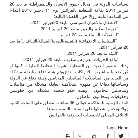
لسياسات الدولة في مجال حقوق الانسان والديمقراطية ما بعد 20
فبراير 2011 بقاعة السعادة بالعرائش يوم 11 دجنبر 2016 ابتداءا
من الساعة الثانية زوالا حول القضايا التالية:
*الاعتقال والاغتيال السياسي مابعد 20فبراير 2011.
*حرية التنظيم والتعبير مابعد 20 فبراير 2011.
*استقلالية القضاء مابعد 20 فبراير.
*السياسات الاجتماعية (التعليم/الصحة/البطالة/التقاعد...)ما بعد
20 فبراير 2011.
*البيئة ما بعد 20 فبراير 2011.
*واقع الحريات الفردية بالمغرب مابعد 20 فبراير 2011.
وذلك بحضور العديد من الضحايا/ الشهود اشخاصا /اطارات كانوا او
كن ضحايا مباشرين للانتهاكات تؤازوهم هيئة دفاع مناضلة مشكلة
من العديد من المناضلات /المناضلين المحامين وهيئة دفاع عن الدولة
وسياساتها دفاعا عن مفهوم المحاكمة العادلة مشكلة من مناضلات
ومناضلين محامون وهيئة حكو شعبية مشكلة من حقوقيين
وحقوقيات ومحامون مناضلون.
المدة الزمنية للمحاكمة حوالي 06 ساعات تنطلق على الساعة الثانية
زوالا وتختتم اشغالها على الساعة الثامنة مساءا.
الائتلاف المحلي للجمعيات الحقوقية بالعرائش
Tags:
None