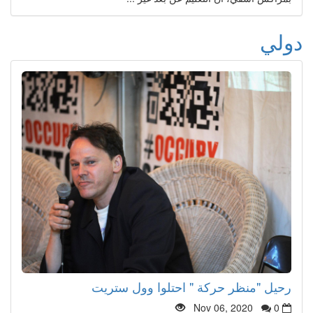
دولي
رحيل "منظر حركة " احتلوا وول ستريت
Nov 06, 2020
0