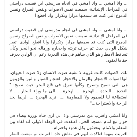
... وانا امشي ... وانا امشي في اتجاه مدرستي اين قضيت دراستي
في المراحل الإبتدائية، سمعت نفس الاصوات ونفس الصراخ ونفس
الدموع التي كنت قد سمعتها مرارا وتكرارا وانا اقطع ا
... وانا امشي ... وانا امشي في اتجاه مدرستي اين قضيت دراستي
في المراحل الإبتدائية، سمعت نفس الاصوات ونفس الصراخ ونفس
الدموع التي كنت قد سمعتها مرارا وتكرارا وانا اقطع الوادي. تغير
شكل الوادي حيث تم جرف تربته واحجاره ورماله نحو البحر وكأن
تساقط الامطار هو الذي ساهم في هذه التعرية رغم ان الوادي يعرف
جفافا لعقود.
تلك الاصوات كانت غريبة لا تشبه صوت الانسان ولا صوت الحيوان،
انها اصوات الاشجار والرمال والاحجار. اشجار الصبار والتين والزيتون
هي التي تصيح وتصرخ وكأنها تغرق في قاع البحر حيث تصيح: "
النجدة... النجدة ...الهجرة ... الهجرة ... الى ما وراء البحار .... لا
استطاعة لنا للصمود ولا للمقاومة ..... نريد الهجرة .... لربما نجد
الراحة والاستراحة..."
وانا امشي واقترب من مدرستي واذا بي ارى فتاة بوزرة بيضاء في
حوار مع امام مسجد الحي. اعتقدت في الوهلة الاولى انه لقاء بين
المعلم والامام. يتحدثون بكل هدوء واحترام.
اقتربت منهما فتاكدت انهم في نقاش حاد. اقتربت ثم تمعنت النظر