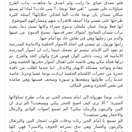
فلم تصدق عيناي ما رايت ولم اصدق ما شاهدت. بدات اطرح
تساؤلات على نفسي: " اهي فعلا نونجا...؟ متى عادت؟ لماذا لم يسمع
سكان شبذان بان نونجا عادت الينا لتحكي حكاياتها؟ أسئلة كثيرة
طرحتها على نفسي وانا استعد للاقتراب منهم ومشاركتهم الموضوع.
انها فعلا نونجا، عينان مليئتان بدموع حمراء وكانها تسيل دما، يشبه
تراب شبذان الشامخ. اشواك تضر قدميها، تمسح الدموع من عينيها
والدم من رجليها وهي في نقاش حاد مع امام حيها.
رايتها تهرول، ثم تمشي في اتجاه الاسوار الخلفية والامامية للمدرسة
ثم تعود الى الإمام. تبتسم ثم تضحك حينما رات ان اسوار المدرسة
الامامية قد زينت باحلى الوان قوس قزح والوان الجد والفرح. ثم
تراها فجأة تبكي وهي غاضبة على اهمال اسوار حجرتها الخلفية وهي
تتقادم وتواجه مشكلة الانهيار والاندثار. اما عندما اطلت من نافذة
حجرة من حجرات الاقسام الخلفية ازدادت نونجا غضبا وحزنا، خاصة
عندما رأت طاولتها ومقعدها و سبورة ومتحف قسمها وهي صامدة
في نفس الحجرة ونفس المكان.
عادت نونجا مهرولة الى امام مسجد الحي ثم بدات تطرح تساؤلاتها
المثيرة: " ألا ترى كيف اصبح الحجر يبكي ويستغيث؟ الم ترى ان
التين والزيتون والرمان يبكي؟ الم تسمع اصوات الوادي والرمال
والاحجار وهي تستغيث؟
الم تسمع يا إمام الحي رنات ودقات قلوب اشجار التين والبرتقال
والزيتون والصبار وهي تدق بسرعة الخوف والاسى؟ فهي كلها