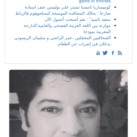
game of thrones
كوميساريا تامسنا تتستر على بوليسي عنف استادة
صارخا : بحالك المتعاقدة الموسخة كنسلخوهوم فالرباط
سعيد ناشيد* : نعم أصبحت أتسول الآن
موازنة بين اللغة العربية الفصحى والعامية:الدارجة
المغربية نموذجا
الصحافيين المعتقلين ،عمر الراضي و سليمان الريسوني
يدخلان في إضراب عن الطعام