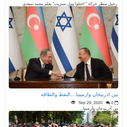
رحيل منظر حركة " احتلوا وول ستريت" بقلم محمد سعدي
بين اذربيجان وارمينيا ...النفط والطاقة
Sep 29, 2020
0
بين أذربيدجان وأرمينيا ..