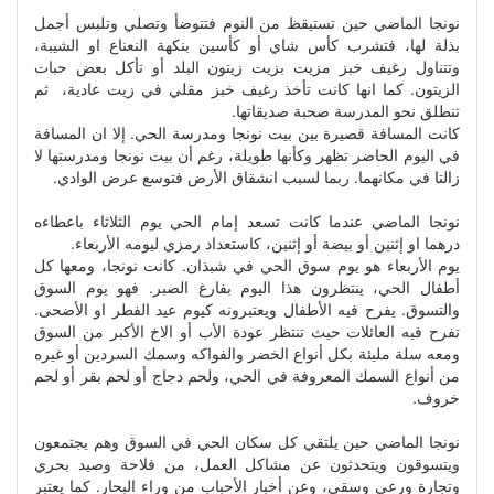
نونجا الماضي حين تستيقظ من النوم فتتوضأ وتصلي وتلبس أجمل
بذلة لها، فتشرب كأس شاي أو كأسين بنكهة النعناع او الشيبة،
وتتناول رغيف خبز مزيت بزيت زيتون البلد أو تأكل بعض حبات
الزيتون. كما انها كانت تأخذ رغيف خبز مقلي في زيت عادية، ثم
تنطلق نحو المدرسة صحبة صديقاتها.
كانت المسافة قصيرة بين بيت نونجا ومدرسة الحي. إلا ان المسافة
في اليوم الحاضر تظهر وكأنها طويلة، رغم أن بيت نونجا ومدرستها لا
زالتا في مكانهما. ربما لسبب انشقاق الأرض فتوسع عرض الوادي.
نونجا الماضي عندما كانت تسعد إمام الحي يوم الثلاثاء باعطاءه
درهما او إثنين أو بيضة أو إثنين، كاستعداد رمزي ليومه الأربعاء.
يوم الأربعاء هو يوم سوق الحي في شبذان. كانت نونجا، ومعها كل
أطفال الحي، ينتظرون هذا اليوم بفارغ الصبر. فهو يوم السوق
والتسوق. يفرح فيه الأطفال ويعتبرونه كيوم عيد الفطر او الأضحى.
تفرح فيه العائلات حيث تنتظر عودة الأب أو الاخ الأكبر من السوق
ومعه سلة مليئة بكل أنواع الخضر والفواكه وسمك السردين أو غيره
من أنواع السمك المعروفة في الحي، ولحم دجاج أو لحم بقر أو لحم
خروف.
نونجا الماضي حين يلتقي كل سكان الحي في السوق وهم يجتمعون
ويتسوقون ويتحدثون عن مشاكل العمل، من فلاحة وصيد بحري
وتجارة ورعي وسقي، وعن أخبار الأحباب من وراء البحار. كما يعتبر