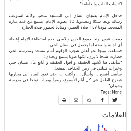
اكتساب القلب والعاطفة".
فدخل الإمام بفنجان الشاي إلى المسجد منحنيا وكأنه استوعب
رسالة نونجا شكلا ومضمونا. فاذا بصوت الإمام يسمع من قمة منارة
المسجد، مؤذنا لاداء صلاة العصر، ومناديا لحظور صلاة الجنازة.
دمعت عيون نونجا دموع الحزن والاسى لعدم استطاعة الإمام إعطاء
أي اجابة واضحة لما يحصل في بستان الحي.
فتسلقت نونجا نحو أعلى شجرة الزقوم أمام مسجد ومدرسة الحي
فصارت شبحا لا يرى، لكنها صوتا يسمع ويحتذى:
"سأبقى هنا لأشهد الحقيقة و اقول الحقيقة و أتابع مآل بستان حيي
وخيرات قبيلتي في زمن الجفاف المفتعل.
سأبقى أفضح ... وأسأل ... وأكتب ...، حتى تعود المياه الى مجاريها
فيفرح الطفل في كل أيام الأسبوع، ويقرأ يوميات نونجا في مدرسة
بشبذان".
Tags:
None
العلامات