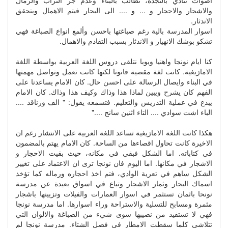
اصوات تنادي بالنجدة، تطالب بالبناء وعدم جر التراب والرمال
والاشجار والاحجار و ... و .... الى البحار فيتم الاهمال ويتحقق
الاندثار.
اسوار المدرسة بالية رغم صباغتها باحسن وألمع انواع الصباغة فهي
تشكو بوشك الانهيار و الاندثار بسبب التقادم والاهمال.
كنا ايام نونجا واهنيا ويوبا نتلقى دروس اللغة العربية بواسطة اللغة
الامازيغية. كانت لغة مقصية قانونا لكنها كانت تعمل وتواصل مهمتها
في البناء وايصال الرسالة على احسن حال. كان الامام يساعدنا على
الفهم كان يشرح ويبين لماذا هذا وذاك وكيف هذا وذاك. كان الامام
يبدع في عملية التدريس والتعليم. فتسمعه يقول: " الف ورناقذ ....
الباء اشت سوادي .... التاء اثنين سانج ...."
هكذا كانت اللغة الامازيغية تساعد اللغة العربية على الانتشار رغم ان
الاخيرة كانت تحاول اقصاءها من الساحة. كان الامام يهتم بالمضمون
في كتاباته. اما الشكل فبقي في مكانه، حيث بقيت الاحجار و
الاشجار في مكانها. اما اليوم فان نونجا ترى ان الاعتماد على تغيير
الشكل ساهم في تعرية الوادي، فتم اخذ احجاره ورماله كما تؤخذ
اسماك البحار وثمار الاشجار وتباع في اسواق بعيدة عن مدرسة
نونحا باثمان تستثمر في اسوار العمارات والفيلات وتزيينها باشجار
مثمرة ومسابح للتسلية والاستراحة وراء اسوارها. اما مدرسة نونجا
فهي لا تستفيد من نصيبها سوى شيء من الصباغة والالوان التي
تتلاشى كلما سقطت الامطار في فصل الشتاء. مدرسة نونجا لم