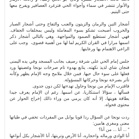
والأنوار تنتشر في سماء وأجواء الحي فتزغرد العصافير ويفرح معها
حتى اليتيم.
أشجار التين والرمان والزيتون والعنب والتفاح وحتى أشجار الصبار
والخروب أصبحت تشكو بسوء المعاملة وليس بمخلفات الجفاف.
فهي أشجار تستطيع الصمود والمواجهة. وهي بالتالي أشجار ذكر
اسمها مرارا في القران الكريم لما لها من أهمية قصوى، وجب على
الراعي الاهتمام بها ورعايتها.
جلس إمام الحي على شرفة رصيف بجانب المسجد وفي يده اليمنى
فنجان شاي لذيذ نكهته، يتابع بهدوء تام صرخات نونجا وغضبتها ورد
فعلها على سوء حال حيها. فمن خلال ملامح وجه الإمام يظهر وكأنه
تأثر بصرخة نونجا وحركاتها المسؤولة.
فاقترب الإمام من نونجا وحاول تهدءتها لكن دون جدوى.
فسألها ، سؤالا استنكاريا، عن اسمها. رغم ان الإمام يعرف جيدا
بطاقة هويتها، إلا أنه كان يرمي من وراء ذالك إخراج الحوار عن
محتوى فحواه.
ردت نونجا عن السؤال ردا قويا بوابل من المفردات تخفي في طياتها
معنى ومغزى هامين:
" ... أنا ... من أنا؟
أنا الوادي ورماله واحجاره، أنا الأرض وتربتها، أنا الأشجار بكل أنواعها