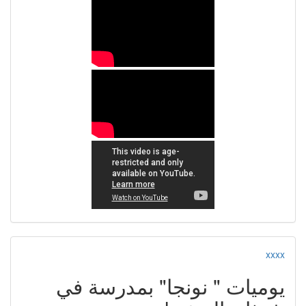
xxxx
يوميات " نونجا" بمدرسة في