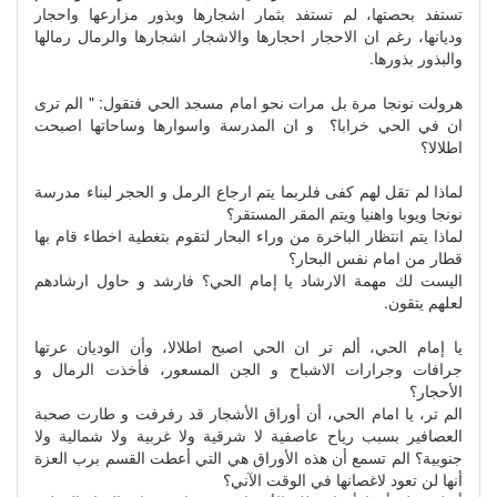
تستفد بحصتها، لم تستفد بثمار اشجارها وبذور مزارعها واحجار
وديانها، رغم ان الاحجار احجارها والاشجار اشجارها والرمال رمالها
والبذور بذورها.
هرولت نونجا مرة بل مرات نحو امام مسجد الحي فتقول: " الم ترى
ان في الحي خرابا؟ و ان المدرسة واسوارها وساحاتها اصبحت
اطلالا؟
لماذا لم تقل لهم كفى فلربما يتم ارجاع الرمل و الحجر لبناء مدرسة
نونجا ويوبا واهنيا ويتم المقر المستقر؟
لماذا يتم انتظار الباخرة من وراء البحار لتقوم بتغطية اخطاء قام بها
قطار من امام نفس البحار؟
اليست لك مهمة الارشاد يا إمام الحي؟ فارشد و حاول ارشادهم
لعلهم يتقون.
يا إمام الحي، ألم تر ان الحي اصبح اطلالا، وأن الوديان عرتها
جرافات وجرارات الاشباح و الجن المسعور، فأخذت الرمال و
الأحجار؟
الم تر، يا امام الحي، أن أوراق الأشجار قد رفرفت و طارت صحبة
العصافير بسبب رياح عاصفية لا شرقية ولا غربية ولا شمالية ولا
جنوبية؟ الم تسمع أن هذه الأوراق هي التي أعطت القسم برب العزة
أنها لن تعود لاغصانها في الوقت الآني؟