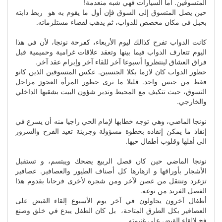
المتسوقين. اما السيارات فهي شبه منعدمة!
حين يصل المتسوق إلى السوق فإن أول ما يقوم به هو ربط دابته
بحبل في مكان مخصص للدواب، ثم يذهب لقضاء مستلزماته.
كانت الدواب تفرح كذالك ليوم الأربعاء، كفرحة نونجا، لأن في هذا
اليوم تتعارف الدواب فيما بينها وتعقد علاقات غرامية وحميمية قبل
فراق العشاق لينتظروا أسبوعا آخر للقاء آخر وإبرام عقد آخر.
حظور الدواب كان لازما بكلا الجنسين. عكس المتسوقين الذين كانو
فقط من جنس واحد. قليلا ما ترى حظور المرأة العجوز مراحل
التسوق، حيث تتكيف مع المحيط وتدبر شؤون البيت بشقيها الداخلي
والخارجي.
نونجا الماضي، وهي توجه خطابها لإمام الحي راجيا منه أن يسرع في
إنقاذ ما يمكن إنقاذه بخطوة مسؤولة وجريئة تعيد الفرح والسرور
الى أهلها وقلوب أطفال حيها.
نونجا الماضي حين كان فصل الربيع يضحك ويبتسم، و تستقبل
الأشجار بأوراقها و ازهارها كل أصناف الطيور والعصافير. عصافير
تزغرد وتنتقل من غصن لآخر ومن شجرة لأخرى فرحانا بقدوم هذا
الفصل الفريد من نوعه.
أطفال آخرون يحاولون في آخر يوم الأسبوع إلقاء القبض على
العصافير بكل الطرق المتاحة، بل كان الطفل يبدع في خلق وصنع
فخ لإلقاء القبض على غنيمته.