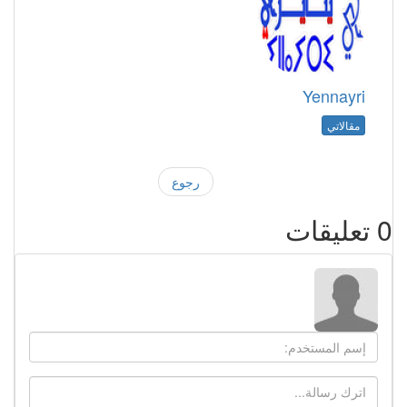
Yennayri
مقالاتي
رجوع
0
تعليقات