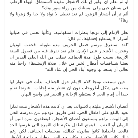
أو لم تعلم أن اوأوراق تلك الأشجار مفيدة لاستنشاق الهواء الرطب
في بستان حيي وفي بستانك من وراء سور بيتك؟
ألم تر أن أشجار الزيتون لم تعد تعطي لا نواة ولا حبا ولا زيتونا ولا
زيتا؟"
نظر الإمام إلى نونجا بنظرات استفهامية، وكأنها تحمل في طياتها
أسرارا لا يستطيع إفشاؤها، ثم قال:
"لقد استغرق موسم فصل الخريف مدة طويلة. فجفت الوديان
وعجزت الأشجار على الإتيان. فلم نعد نفرق فيه بين فصول السنة
الأربعة، بسبب طول مدة الجفاف. نطلب من الله العلي القدير ان
يغيثنا بتساقطات أمطار الخير من خلال صلاة الإستسقاء راجيا منه
تعالى أن يسعد بها وجوه أبناء الحي إن شاء الله"
حين سمعت نونجا كلام الإمام حول الجفاف، بدأت في حوار لها
معه، في شكل أطروحات دون ان تنتظر منه إجابات. فنونجا تعلم
جيدا أن إمام الحي لا يستطيع الإجابة و التعبير في واضح النهار.
أغصان الأشجار مليئة بالاشواك، بعد ان كانت هذه الأشجار تنبت ثمارا
تعود بالنفع على اطفال الحي. ففي طريق عودتهم من مدرسة الحي
إلى البيت، تراهم يتسلقون أغصان الأشجار، فيقطفون ثمرة التين أو
الرمان أو العنب. فيتمتع الطفل بنكهة تلك الثمرة التي غرسها الجد
فالجد. فأجدادنا كانوا يعانون، كذالك، بمخلفات الجفاف، لكن رغم
ذالك كانت الأشجار مثمرة وكان جو الحي رطبا، و رائحة الأزهار