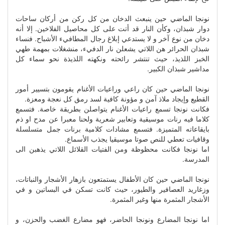
نونجا الماضي حين ينبعث الدخان من كل ركن من أركان ساحات
دوار شبذان، وكأن النار قد أتت على كل محاصيل الفلاخين. إلا أنه
دخان من نوع آخر و لا يستدعي إبلاغ رجال المطافيء الأشباح. فنساء
شبذان الحرائر هن اللاتي يشعلن نار الدفيء، منشغلات بمهمة طهي
الخبز اللذيذ، حيث تنتشر رائحته ونكهته اللذيذة نحو سماء كل
مداشير شبذان الكبير.
نونجا الماضي حين كان راعي وراعيات الأغنام يقومون بتسيير أمور
القطيع وإيجاد ملاذ آمن و مؤونة كافية لسد رمق كل نعجة ومعزة.
فكانت نونجا تسمع راعيات الأغنام يتواصلن بطريقة خاصة. فتسمع
كلاما فيه رنات موسيقية وتعابير شعرية ولحنا معبرا عن مدح او ذم
بايقاعاته المتميزة. فتسمع مشادات كلامية برنات جمل متسلسلة
وقافيات تعطي للنص صوتا موسيقيا يجذب الأسماع.
اما نونجا فكانت محظوظة ومن الفتيات القلائل اللاتي يذهبن الى
المدرسة.
نونجا الماضي حين كان الأطفال يستمتعون بازهار الأشجار والنباتات،
وزغاريد العصافير والطيور، حيث كانت تسكن في البساتين و في
الأشجار المثمرة منها وغير المثمرة.
اما نونجا المضارع ونونجا الحاضر، فهو مضارع الغضب والحزن، و