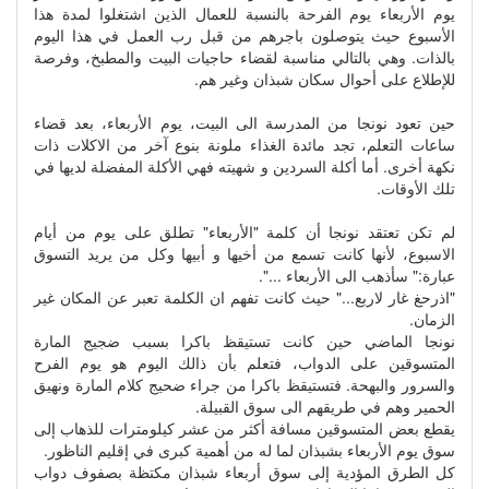
يوم الأربعاء يوم الفرحة بالنسبة للعمال الذين اشتغلوا لمدة هذا
الأسبوع حيث يتوصلون باجرهم من قبل رب العمل في هذا اليوم
بالذات. وهي بالتالي مناسبة لقضاء حاجيات البيت والمطبخ، وفرصة
للإطلاع على أحوال سكان شبذان وغير هم.
حين تعود نونجا من المدرسة الى البيت، يوم الأربعاء، بعد قضاء
ساعات التعلم، تجد مائدة الغذاء ملونة بنوع آخر من الاكلات ذات
نكهة أخرى. أما أكلة السردين و شهيته فهي الأكلة المفضلة لديها في
تلك الأوقات.
لم تكن تعتقد نونجا أن كلمة "الأربعاء" تطلق على يوم من أيام
الاسبوع، لأنها كانت تسمع من أخيها و أبيها وكل من يريد التسوق
عبارة:" سأذهب الى الأربعاء ...".
"اذرحغ غار لاربع..." حيث كانت تفهم ان الكلمة تعبر عن المكان غير
الزمان.
نونجا الماضي حين كانت تستيقظ باكرا بسبب ضجيج المارة
المتسوقين على الدواب، فتعلم بأن ذالك اليوم هو يوم الفرح
والسرور والبهحة. فتستيقظ باكرا من جراء ضحيج كلام المارة ونهيق
الحمير وهم في طريقهم الى سوق القبيلة.
يقطع بعض المتسوقين مسافة أكثر من عشر كيلومترات للذهاب إلى
سوق يوم الأربعاء بشبذان لما له من أهمية كبرى في إقليم الناظور.
كل الطرق المؤدية إلى سوق أربعاء شبذان مكتظة بصفوف دواب