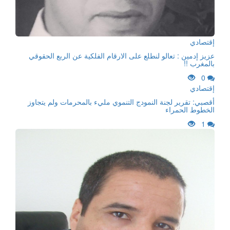
إقتصادي
عزيز إدمين : تعالو لنطلع على الارقام الفلكية عن الربع الحقوقي
بالمغرب !!
0
إقتصادي
أقصبي: تقرير لجنة النمودج التنموي مليء بالمحرمات ولم يتجاوز
الخطوط الحمراء
1