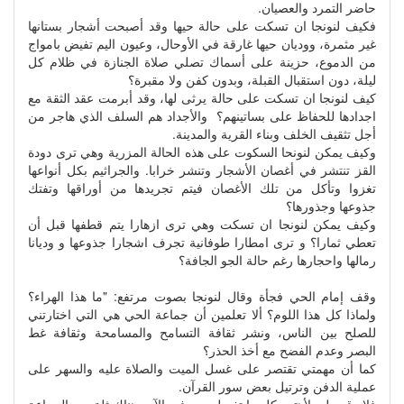
حاضر التمرد والعصيان.
فكيف لنونجا ان تسكت على حالة حيها وقد أصبحت أشجار بستانها
غير مثمرة، ووديان حيها غارقة في الأوحال، وعيون اليم تفيض بامواج
من الدموع، حزينة على أسماك تصلي صلاة الجنازة في ظلام كل
ليلة، دون استقبال القبلة، وبدون كفن ولا مقبرة؟
كيف لنونجا ان تسكت على حالة يرثى لها، وقد أبرمت عقد الثقة مع
اجدادها للحفاظ على بساتينهم؟ والأجداد هم السلف الذي هاجر من
أجل تثقيف الخلف وبناء القرية والمدينة.
وكيف يمكن لنونحا السكوت على هذه الحالة المزرية وهي ترى دودة
القز تنتشر في أغصان الأشجار وتنشر خرابا. والجراثيم بكل أنواعها
تغزوا وتأكل من تلك الأغصان فيتم تجريدها من أوراقها وتفتك
جذوعها وجذورها؟
وكيف يمكن لنونجا ان تسكت وهي ترى ازهارا يتم قطفها قبل أن
تعطي ثمارا؟ و ترى امطارا طوفانية تجرف اشجارا جذوعها و وديانا
رمالها واحجارها رغم حالة الجو الجافة؟
وقف إمام الحي فجأة وقال لنونجا بصوت مرتفع: "ما هذا الهراء؟
ولماذا كل هذا اللوم؟ ألا تعلمين أن جماعة الحي هي التي اختارتني
للصلح بين الناس، ونشر ثقافة التسامح والمسامحة وثقافة غط
البصر وعدم الفضح مع أخذ الحذر؟
كما أن مهمتي تقتصر على غسل الميت والصلاة عليه والسهر على
عملية الدفن وترتيل بعض سور القرآن.