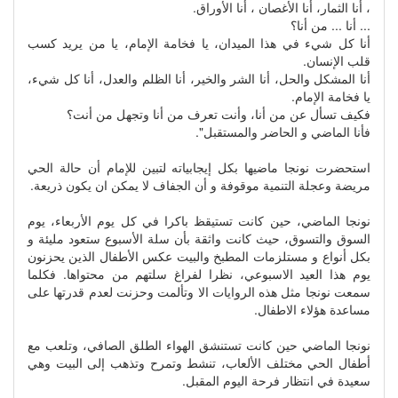
، أنا الثمار، أنا الأغصان ، أنا الأوراق.
... أنا ... من أنا؟
أنا كل شيء في هذا الميدان، يا فخامة الإمام، يا من يريد كسب
قلب الإنسان.
أنا المشكل والحل، أنا الشر والخير، أنا الظلم والعدل، أنا كل شيء،
يا فخامة الإمام.
فكيف تسأل عن من أنا، وأنت تعرف من أنا وتجهل من أنت؟
فأنا الماضي و الحاضر والمستقبل".
استحضرت نونجا ماضيها بكل إيجابياته لتبين للإمام أن حالة الحي
مريضة وعجلة التنمية موقوفة و أن الجفاف لا يمكن ان يكون ذريعة.
نونجا الماضي، حين كانت تستيقظ باكرا في كل يوم الأربعاء، يوم
السوق والتسوق، حيث كانت واثقة بأن سلة الأسبوع ستعود مليئة و
بكل أنواع و مستلزمات المطبخ والبيت عكس الأطفال الذين يحزنون
يوم هذا العيد الاسبوعي، نظرا لفراغ سلتهم من محتواها. فكلما
سمعت نونجا مثل هذه الروايات الا وتألمت وحزنت لعدم قدرتها على
مساعدة هؤلاء الاطفال.
نونجا الماضي حين كانت تستنشق الهواء الطلق الصافي، وتلعب مع
أطفال الحي مختلف الألعاب، تنشط وتمرح وتذهب إلى البيت وهي
سعيدة في انتظار فرحة اليوم المقبل.