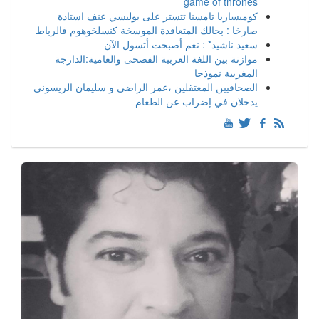
game of thrones
كوميساريا تامسنا تتستر على بوليسي عنف استادة
صارخا : بحالك المتعاقدة الموسخة كنسلخوهوم فالرباط
سعيد ناشيد* : نعم أصبحت أتسول الآن
موازنة بين اللغة العربية الفصحى والعامية:الدارجة
المغربية نموذجا
الصحافيين المعتقلين ،عمر الراضي و سليمان الريسوني
يدخلان في إضراب عن الطعام