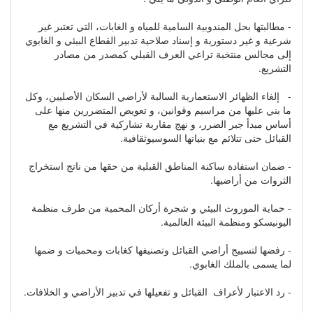
- مطالبتها بحل المندوبية السامية للمياه و الغابات، التي تعتبر غير
شرعية و غير دستورية و إسناد صلاحية تدبير القطاع البيئي و الغابوي
إلى مجالس منتخبة تراعي العرف القبلي كمصدر من مصادر
التشريع.
- إلغاء الظهائر الاستعمارية السالبة لأراضي السكان الأصليين، وكل
ما بني عليها من مراسيم وقوانين، و تعويض المتضررين منها على
أساس مبدأ جبر الضرر، و نهج مقاربة تشاركية في التشريع مع
القبائل حتى تتلائم مع بنياتها السوسيوثقافية.
- ضمان استفادة ساكنة المناطق القبلية من حقها من ناتج استخراج
الثروات من أراضيها.
- حماية الموروث البيئي و شجرة أركان المحمية من طرف منظمة
اليونيسكو ومنظمة البيئة العالمية.
- رفضها لتسييج أراضي القبائل وتصنيفها كغابات ومحميات و ضمها
لما يسمى بالملك الغابوي.
- رد الاعتبار لأعراف القبائل و تفعيلها في تدبير الأراضي و الخلافات.