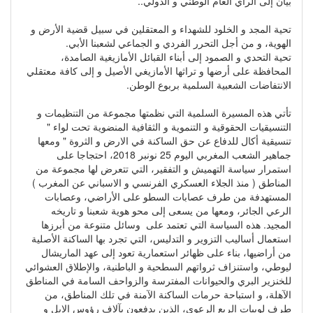
بيان إلى الرأي العام الوطني و الدولي..
تحية المجد و الخلود للشهداء و المعتقلين في سبيل قضية الأرض و
الهوية، و من أجل التحرر الفردي و الجماعي لشعبنا الأبي.
تحية التحدي و الصمود إلى أبناء القبائل الأمازيغية الصامدة،
المحافظة على أرضها و تراثها الأمازيغي الأصيل و إلى كافة معتقلي
الانتفاضات الشعبية السلمية بربوع الوطن.
تأتي هذه المسيرة السلمية التي نظمتها مجموعة من التنظيمات و
التنسيقيات الحقوقية و التنموية و الثقافية المنضوية تحت لواء "
تنسيقية أكال للدفاع عن حق الساكنة في الارض و الثروة " ومعها
جماهير الشعب المغربي اليوم 25 نونبر 2018، احتجاجا على
استمرار سياسة التهميش و التفقير، التي تتعرض لها مجموعة من
المناطق ( منذ الجلاء العسكري الفرنسي و الاسباني عن المغرب )
المستهدفة من طرف عصابات السطو على الأراضي، وعصابات
الرعي الجائر، ومعها من يسعى إلى محو هوية شعبنا و تاريخه
المجيد. هذه السياسة التي تعتمد على وسائل متنوعة من أبرزها
استعمال أساليب التزوير و التدليس، التي تجرد بها الساكنة الأصلية
من أراضيها، بناء على ظهائر استعمارية تعود إلى عهد الماريشال
ليوطي، واستنزاف ثرواتهم السطحية و الباطنية، والإطلاق العشوائي
للخنزير البري والحيوانات المفترسة والزواحف السامة في المناطق
الآهلة، و استباحة حرمات الساكنة الآمنة في تلك المناطق، من
طرف لوبيات الريع الرعوي، الذين يدفعون بآلاف رؤوس الإبل و