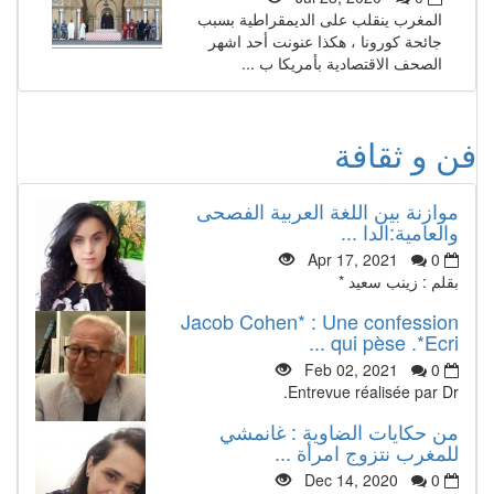
المغرب ينقلب على الديمقراطية بسبب
جائحة كورونا ، هكذا عنونت أحد اشهر
الصحف الاقتصادية بأمريكا ب ...
فن و ثقافة
موازنة بين اللغة العربية الفصحى
والعامية:الدا ...
Apr 17, 2021
0
بقلم : زينب سعيد *
Jacob Cohen* : Une confession
qui pèse .*Ecri ...
Feb 02, 2021
0
Entrevue réalisée par Dr.
من حكايات الضاوية : غانمشي
للمغرب نتزوج امرأة ...
Dec 14, 2020
0