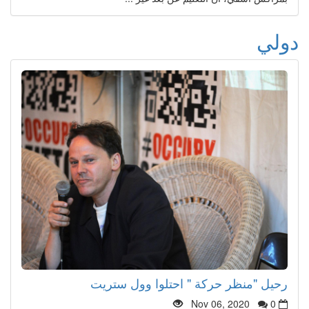
دولي
رحيل "منظر حركة " احتلوا وول ستريت
Nov 06, 2020
0