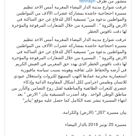
منشور من طرف
Yennayri
عرفت شوارع مدينة الدار البيضاء المغربية أمس الاحد تنظيم
مسيرة احتجاجية حاشدة بمشاركة عشرات الآلاف من المواطنين
والمواطنين بدعوة من" تنسيقية أكال للدفاع عن حق الساكنة في
الارض والثروة " . المسيرة من خلال الشعارات المرفوعة والمؤخرة
لها دقت ناقوس الخطر
عرفت شوارع مدينة الدار البيضاء المغربية أمس الاحد تنظيم
مسيرة احتجاجية حاشدة بمشاركة عشرات الآلاف من المواطنين
والمواطنين بدعوة من" تنسيقية أكال للدفاع عن حق الساكنة في
الارض والثروة " . المسيرة من خلال الشعارات المرفوعة والمؤخرة
لها دقت ناقوس الخطر الذي يهدد حق المغربي في العيش الكريم
في أرضه والحفاظ على ثقافته وهويته بسبب سياسة مافيوزية
استعمارية مخزنية عمادها النهب الممنهج للثروات واستغلال عبودي
للانسان وطمس اجرامي لكل أشكال المقاومة الذاتية وإذكاء
عنصري للنعرات الطائفية والمناطقية لقتل روح التضامن والتآزر بين
مناطق الوطن الواحد . وقد أصدرت التنسيقية بيان " الارض " بعد
انتهاء المسيرة ننشر نصه الكامل كما حصل عليه موقع "يناير"
بيان مسيرة "اكال" (الارض) والكرامة.
مسيرة 25 نونبر 2018 بالدار البيضاء