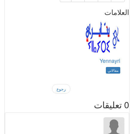
العلامات
Yennayri
مقالاتي
رجوع
0
تعليقات