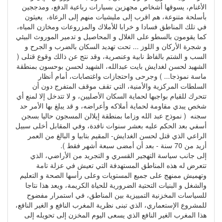
الأغنام، يسوقها أشخاص مجهزين بسيارات رباعية الدفع، ومدججين
بأسلحة متنوعة، هم اقرب إلى مليشيات منهم إلى الرعاة، يعيثون
في تلك المناطق فسادا و خرابا للأملاك والمزروعات ومخازن المياه،
كما يقومون بالسطو على الغلال و المحاصيل و تدمير الموروث البيئي
و شجرة الأركان و اللوز ... تحت تهديد السكان بالضرب و الجرح و
السب و الشتم بالفاظ نابية وعنصرية، وقد نتج عن ذالك وقوع قتلى (
الشهيد لحسن لغدايش بايت عبدالله، الشهيد لحسن بوحسون بمنطقة
ماسة نموذجا... ) وجرحى واحتجازات واغتصابات، أمام أنظار
السلطات المركزية والأمنية، التي تقف موقف المتفرج دون أن
تتحرك للقيام بواجبها لحماية السكان الأصليين، و لا تتدخل إلا لمنع أي
شخص يبدي مقاومة لحماية أملاكه وأعراضه، و قد يبلغ بها الأمر حد
سجنه ( نموذج عبد الله وزاما بمنطقة إيلالن المسجون حاليا بسجن
أسفي بعد الحكم عليه بعشر سنوات نافدة، وفي المقابل أخلى سبيل
الراعي الذي قتل لحسن الغدايش- المقيم بتابيا و البالغ من العمر
أزيد من 70 سنة - بعد أن أمضى سبعة أشهر فقط ).
إلى جانب سياسة التهجير القسري و التجريد من الأراضي، الذي
تتعرض له هذه المناطق المستهدفة التي تعيش في عزلة تامة
وتهميش ممنهج على جميع المستويات وعلى رأسها الصحة و التعليم
والشغل و البنيات التحتية الضرورية للحياة الكريمة، ويعد هذا نتاجا
للسياسات المخزنية التمييزية بين المناطق، في استمرار مفضوح
للمشروع الإستعماري، الذي تبنى نظرية المغرب النافع و الغير النافع،
هذا المغرب الغير النافع الذي يسعى اليوم المخزن إلى تحويله إلى