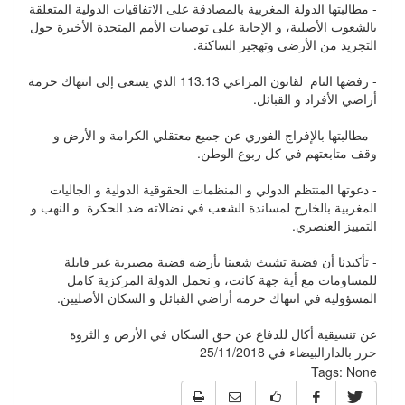
- مطالبتها الدولة المغربية بالمصادقة على الاتفاقيات الدولية المتعلقة
بالشعوب الأصلية، و الإجابة على توصيات الأمم المتحدة الأخيرة حول
التجريد من الأرضي وتهجير الساكنة.
- رفضها التام لقانون المراعي 113.13 الذي يسعى إلى انتهاك حرمة
أراضي الأفراد و القبائل.
- مطالبتها بالإفراج الفوري عن جميع معتقلي الكرامة و الأرض و
وقف متابعتهم في كل ربوع الوطن.
- دعوتها المنتظم الدولي و المنظمات الحقوقية الدولية و الجاليات
المغربية بالخارج لمساندة الشعب في نضالاته ضد الحكرة و النهب و
التمييز العنصري.
- تأكيدنا أن قضية تشبث شعبنا بأرضه قضية مصيرية غير قابلة
للمساومات مع أية جهة كانت، و نحمل الدولة المركزية كامل
المسؤولية في انتهاك حرمة أراضي القبائل و السكان الأصليين.
عن تنسيقية أكال للدفاع عن حق السكان في الأرض و الثروة
حرر بالدارالبيضاء في 25/11/2018
Tags:
None