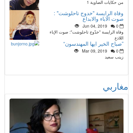
من حكايات الضاوية 1
وفاة الرايسة "خدوج تاحلوشت" :
صوت الاباء والابداع
Jun 04, 2019
0
وفاة الرايسة "خدّوج تاحلوشت": صوت الإباء
اللاذع
”صباح الخير ايها المهندسون“
Mar 09, 2019
0
زينب سعيد
مغاربي