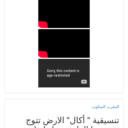
المغرب المنكوب
تنسيقية " أكال" الارض تتوج