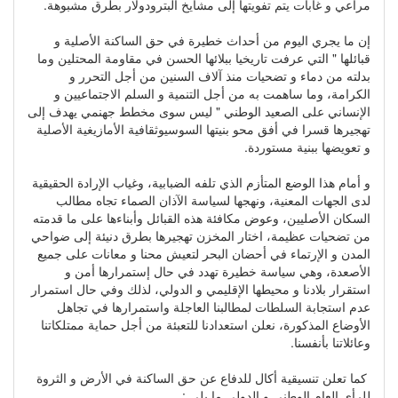
مراعي و غابات يتم تفويتها إلى مشايخ البترودولار بطرق مشبوهة.
إن ما يجري اليوم من أحداث خطيرة في حق الساكنة الأصلية و
قبائلها " التي عرفت تاريخيا ببلائها الحسن في مقاومة المحتلين وما
بدلته من دماء و تضحيات منذ آلاف السنين من أجل التحرر و
الكرامة، وما ساهمت به من أجل التنمية و السلم الاجتماعيين و
الإنساني على الصعيد الوطني " ليس سوى مخطط جهنمي يهدف إلى
تهجيرها قسرا في أفق محو بنيتها السوسيوثقافية الأمازيغية الأصلية
و تعويضها ببنية مستوردة.
و أمام هذا الوضع المتأزم الذي تلفه الضبابية، وغياب الإرادة الحقيقية
لدى الجهات المعنية، ونهجها لسياسة الآذان الصماء تجاه مطالب
السكان الأصليين، وعوض مكافئة هذه القبائل وأبناءها على ما قدمته
من تضحيات عظيمة، اختار المخزن تهجيرها بطرق دنيئة إلى ضواحي
المدن و الإرتماء في أحضان البحر لتعيش محنا و معانات على جميع
الأصعدة، وهي سياسة خطيرة تهدد في حال إستمرارها أمن و
استقرار بلادنا و محيطها الإقليمي و الدولي، لذلك وفي حال استمرار
عدم استجابة السلطات لمطالبنا العاجلة واستمرارها في تجاهل
الأوضاع المذكورة، نعلن استعدادنا للتعبئة من أجل حماية ممتلكاتنا
وعائلاتنا بأنفسنا.
كما تعلن تنسيقية أكال للدفاع عن حق الساكنة في الأرض و الثروة
للرأي العام الوطني و الدولي ما يلي :