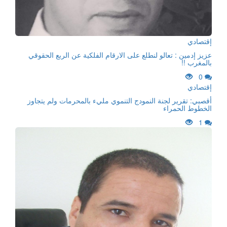
إقتصادي
عزيز إدمين : تعالو لنطلع على الارقام الفلكية عن الربع الحقوقي
بالمغرب !!
0
إقتصادي
أقصبي: تقرير لجنة النمودج التنموي مليء بالمحرمات ولم يتجاوز
الخطوط الحمراء
1