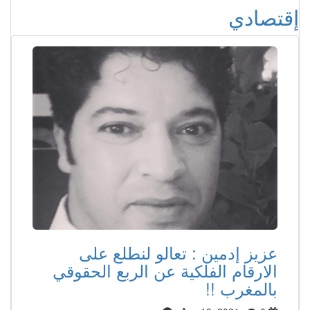
إقتصادي
عزيز إدمين : تعالو لنطلع على
الارقام الفلكية عن الربع الحقوقي
بالمغرب !!