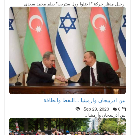
رحيل منظر حركة " احتلوا وول ستريت" بقلم محمد سعدي
بين اذربيجان وارمينيا ...النفط والطاقة
Sep 29, 2020
0
بين أذربيدجان وأرمينيا ..