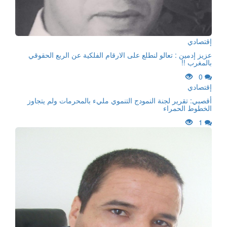
إقتصادي
عزيز إدمين : تعالو لنطلع على الارقام الفلكية عن الربع الحقوقي
بالمغرب !!
0
إقتصادي
أقصبي: تقرير لجنة النمودج التنموي مليء بالمحرمات ولم يتجاوز
الخطوط الحمراء
1