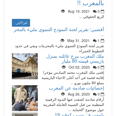
بالمغرب !!
Aug 19, 2021
0
الريع الحقوقي ...
اقرأ أكثر..
أقصبي: تقرير لجنة النمودج التنموي مليء بالمحر
...
May 31, 2021
1
تقرير لجنة النموذج التنموي مليء بالمحرمات وبقي في حدود
الخطوط الحمراء
ملك المغرب يبرع عائلته بمنزل
باريسي قيمته 80 مليار
Oct 02, 2020
0
إقتنى ملك المغرب محمد السادس مؤخرا
إقامة فخمة في أحد أغلى الاحياء الباريسية
بمبلغ 80 مليون يورو ...
إحصائيات صادمة عن المغرب
Aug 26, 2020
0
أرقام صادمة كشفت عنها الندوة الرقمية
المنظمة من قبل الشبيبة العاملة المغربية
حول موضوع "الحماية ...
بلومبيرغ : بسبب كوفيد 19