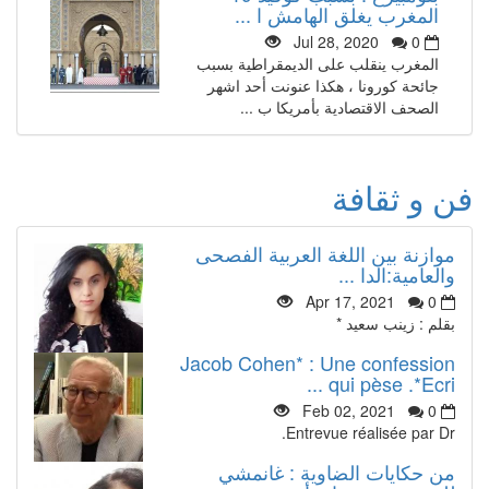
المغرب يغلق الهامش ا ...
Jul 28, 2020
0
المغرب ينقلب على الديمقراطية بسبب
جائحة كورونا ، هكذا عنونت أحد اشهر
الصحف الاقتصادية بأمريكا ب ...
فن و ثقافة
موازنة بين اللغة العربية الفصحى
والعامية:الدا ...
Apr 17, 2021
0
بقلم : زينب سعيد *
Jacob Cohen* : Une confession
qui pèse .*Ecri ...
Feb 02, 2021
0
Entrevue réalisée par Dr.
من حكايات الضاوية : غانمشي