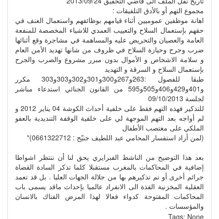
تاريخ نقل الملف الى قاضي التحقيق 2013/09/24
مجموع التهم أو بالأدق التلفيقات :
اهانة موظفين عموميين أثناء قيامهم بوظائفهم واستعمال العنف في
حقهم بإستعمال السلاح والتعييب العمدي للاشياء المخصصة للمنفعة
العامة والعصيان والتحريض عليه والمساهمة في مشاجرة وقع أثنائها
ضرب وجرح وحيازة السلاح في ظروف من شانها تهديد الأمن العام
و سلامة الاشخاص و الأموال بدون مبرر مشروع والضرب والجرح
بإستعمال السلاح و السرقة و التهديد
طبقا للفصول :263و267و300و301و302و303و303 مكرر
و401و429و406و505و595 من القانون الجنائي استدعاء مباشر
لجلسة 09/10/2013
للتذكير فهذه التهم فقط على خلفية أحداث الكوشة 04 يناير 2012 و
لم أواجه بعد التهم الموجهة لي على خلفية الوقفة التنديدية بالعفو
الملكي على مغتصب الأطفال
(لمن أراد استفسار المحامي عبد اللطيف جنيّح : 0661322712)"
بعد هذا التوضيح من الناشط الفبرايري يحق لنا أن ننتظر اشواطا
إضافية في المحاكمات بالمغرب مستقبلا كلما تذكر السادة القضاة
جرائم أخرى أو تم تذكيرهم بها من جلالة الجهات العليا . بل قد تعمد
العقلية المخزنية الفذة الى الانفراد عالميا بإحداث ماقد يسمى باب
المحاكمات المفتوحة كدواء فعالا لهذا المرض الفتاك بالانسان
والمؤسسات .
Tags:
None