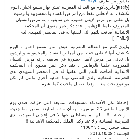
منشور من طرف
Yennayri
[justify]ينايري.كوم مع العدالة المغربية عيش نهار تسمع اخبار . اليوم
نكتشف أنها لاتعاني فقط من أمراض الفساد والمحسوبية والرشوة
بل تعاني من مرض لايقل خطورة عن سابقيه . إنه مرض النسيان
المعروف علميا بالزهايمر . فقد ذكر عمر معنوي أن المحكمة
الابتدائية أضافت للتهم التي لفقتها له في المحضر التمهيدي لدى
ا[/HTML]
ينايري.كوم مع العدالة المغربية عيش نهار تسمع اخبار . اليوم
نكتشف أنها لاتعاني فقط من أمراض الفساد والمحسوبية والرشوة
بل تعاني من مرض لايقل خطورة عن سابقيه . إنه مرض النسيان
المعروف علميا بالزهايمر . فقد ذكر عمر معنوي أن المحكمة
الابتدائية أضافت للتهم التي لفقتها له في المحضر التمهيدي لدى
الشرطة القضائية ولدى القاضي تهما جنائية أخرى والتي لم تكن
موضوع بحث معه . وهذا تفصيل ماحدث كما نشره :
"إحاطةً لكل الأصدقاء بمستجدات المتابعة التي حرِّكت ضدي يوم
الإثنين الماضي 23 سبتمبر ، أنبه أن ملف المتابعة تضمن تهما جديدة
- و جنائية !!! - لم تتم مساءلتي عنها لا في إفادتي التمهيدية لدى
الشرطة القضائية و لا عند وكيل الملك بالمحكمة الابتدائية !!
ملف جنحي رقم : 1106/13
الجلسة : 2013/10/09