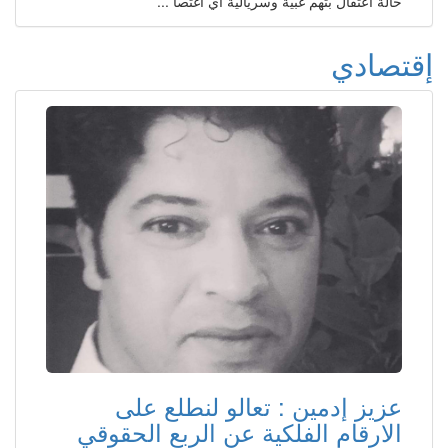
حالة اعتقال بتهم غبية وسريالية اي اغتصا ...
إقتصادي
عزيز إدمين : تعالو لنطلع على
الارقام الفلكية عن الربع الحقوقي