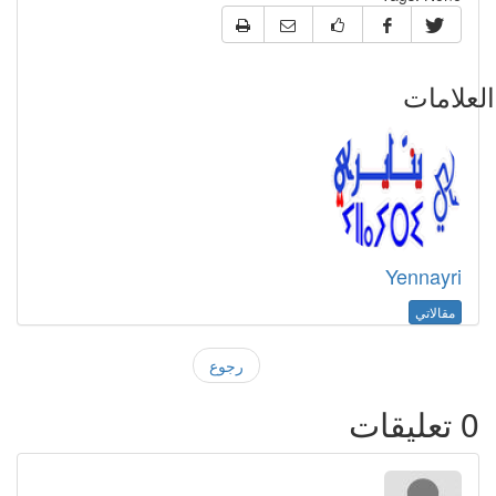
علامات
Yennayri
مقالاتي
رجوع
0
تعليقات