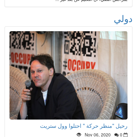
دولي
رحيل "منظر حركة " احتلوا وول ستريت
Nov 06, 2020
0