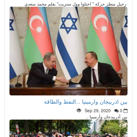
رحيل منظر حركة " احتلوا وول ستريت" بقلم محمد سعدي
بين اذربيجان وارمينيا ...النفط والطاقة
Sep 29, 2020
0
بين أذربيدجان وأرمينيا ..