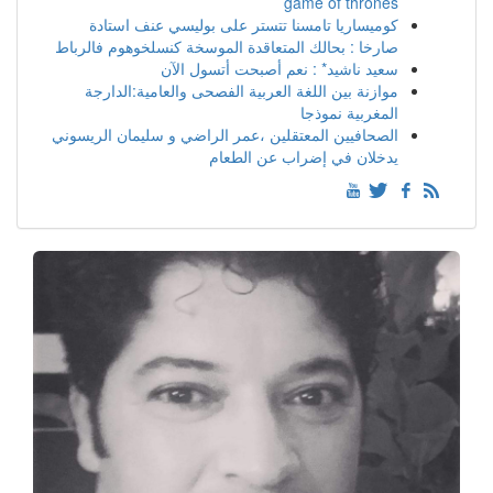
game of thrones
كوميساريا تامسنا تتستر على بوليسي عنف استادة
صارخا : بحالك المتعاقدة الموسخة كنسلخوهوم فالرباط
سعيد ناشيد* : نعم أصبحت أتسول الآن
موازنة بين اللغة العربية الفصحى والعامية:الدارجة
المغربية نموذجا
الصحافيين المعتقلين ،عمر الراضي و سليمان الريسوني
يدخلان في إضراب عن الطعام