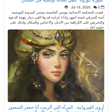
Jul 16, 2020
0
قضت المحكمة الابتدائية بتونس العاصمة بسجن المدونة التونسية
آمنة الشرقي لستة اشهر واداء غرامة قدرها الفي دينار بتهمة الدعوة
والتحريض على الكراهية بين الاديان والاجناس والسكان ولذلك على
خلفية اعاد ...
أروى القيروانية.. المرأة التي ألزمت أبا جعفر المنصور
بأول عقد يمنع تعدد الزوجات في الإسلام