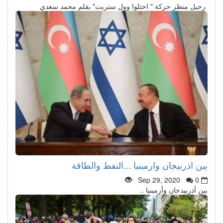
رحيل منظر حركة " احتلوا وول ستريت" بقلم محمد سعدي
بين اذربيجان وارمينيا ...النفط والطاقة
Sep 29, 2020
0
بين أذربيدجان وأرمينيا ..