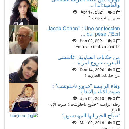
والعامية:الدا ...
Apr 17, 2021
0
بقلم : زينب سعيد *
Jacob Cohen* : Une confession
qui pèse .*Ecri ...
Feb 02, 2021
0
Entrevue réalisée par Dr.
من حكايات الضاوية : غانمشي
للمغرب نتزوج امرأة ...
Dec 14, 2020
0
من حكايات الضاوية 1
وفاة الرايسة "خدوج تاحلوشت" :
صوت الاباء والابداع
Jun 04, 2019
0
وفاة الرايسة "خدّوج تاحلوشت": صوت الإباء
اللاذع
”صباح الخير ايها المهندسون“
Mar 09, 2019
0
زينب سعيد