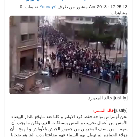
13 Apr 2013 : 17:25
منشور من طرف
Yennayri
تعليقات: 0
مشاهدات:
[justify]خالد المتمرد
[justify]
خالد المتمرد
نحن أولتراس نواجه فقط فرد الاولتر و-كلنا ضد ماوقع بالدار البيضاء
الأمس من أعمال تخريب و المس بممتلكات الغير،ولكن ما يجب أن
يفهمه -من يصف المخربين من جمهور الجيش بالأوباش و الهمج - أن
هؤلاء الجماهير لم تهطل بهم السماء فهم بضاعتنا ردت إلينا هم ضحايا