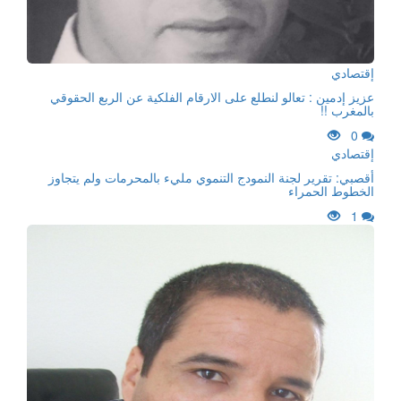
إقتصادي
عزيز إدمين : تعالو لنطلع على الارقام الفلكية عن الربع الحقوقي
بالمغرب !!
0
إقتصادي
أقصبي: تقرير لجنة النمودج التنموي مليء بالمحرمات ولم يتجاوز
الخطوط الحمراء
1