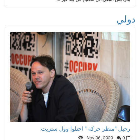
دولي
رحيل "منظر حركة " احتلوا وول ستريت
Nov 06, 2020
0