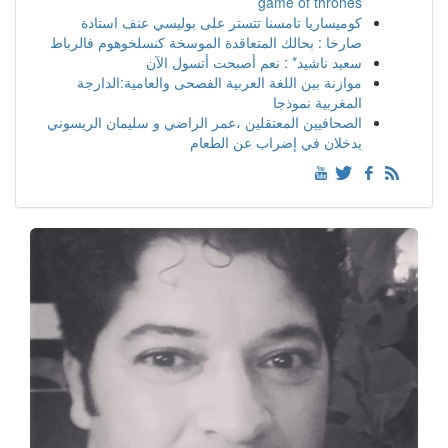
game of thrones
كوميساريا تامسنا تتستر على بوليسي عنف استادة
صارخا : بحالك المتعاقدة الموسخة كنسلخوهوم فالرباط
سعيد ناشيد* : نعم أصبحت أتسول الآن
موازنة بين اللغة العربية الفصحى والعامية:الدارجة
المغربية نموذجا
الصحافيين المعتقلين ،عمر الراضي و سليمان الريسوني
يدخلان في إضراب عن الطعام