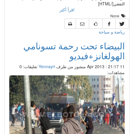
التفقي[/HTML]
اقرأ أكثر
None
رياضة و سياحة
البيضاء تحت رحمة تسونامي
الهولغانز+فيديو
11 Apr 2013 : 21:17
منشور من طرف
Yennayri
تعليقات: 0
مشاهدات: