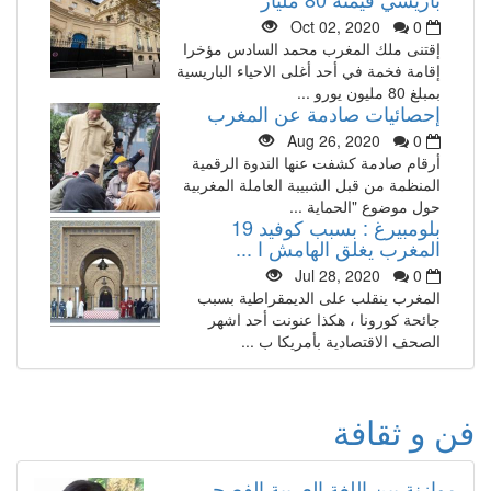
Oct 02, 2020
0
إقتنى ملك المغرب محمد السادس مؤخرا
إقامة فخمة في أحد أغلى الاحياء الباريسية
بمبلغ 80 مليون يورو ...
إحصائيات صادمة عن المغرب
Aug 26, 2020
0
أرقام صادمة كشفت عنها الندوة الرقمية
المنظمة من قبل الشبيبة العاملة المغربية
حول موضوع "الحماية ...
بلومبيرغ : بسبب كوفيد 19
المغرب يغلق الهامش ا ...
Jul 28, 2020
0
المغرب ينقلب على الديمقراطية بسبب
جائحة كورونا ، هكذا عنونت أحد اشهر
الصحف الاقتصادية بأمريكا ب ...
فن و ثقافة
موازنة بين اللغة العربية الفصحى