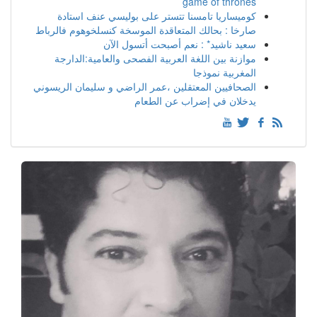
game of thrones
كوميساريا تامسنا تتستر على بوليسي عنف استادة
صارخا : بحالك المتعاقدة الموسخة كنسلخوهوم فالرباط
سعيد ناشيد* : نعم أصبحت أتسول الآن
موازنة بين اللغة العربية الفصحى والعامية:الدارجة
المغربية نموذجا
الصحافيين المعتقلين ،عمر الراضي و سليمان الريسوني
يدخلان في إضراب عن الطعام