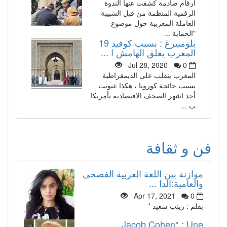
أرقام صادمة كشفت عنها الندوة
الرقمية المنظمة من قبل الشبيبة
العاملة المغربية حول موضوع
"الحماية ...
بلومبيرغ : بسبب كوفيد 19
المغرب يغلق الهامش ا ...
Jul 28, 2020
0
المغرب ينقلب على الديمقراطية
بسبب جائحة كورونا ، هكذا عنونت
أحد اشهر الصحف الاقتصادية بأمريكا
ب ...
فن و ثقافة
موازنة بين اللغة العربية الفصحى
والعامية:الدا ...
Apr 17, 2021
0
بقلم : زينب سعيد *
Jacob Cohen* : Une