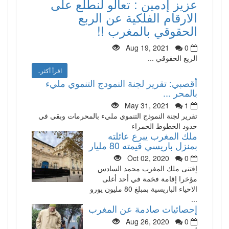
عزيز إدمين : تعالو لنطلع على
الارقام الفلكية عن الربع
الحقوقي بالمغرب !!
Aug 19, 2021
0
الريع الحقوقي ...
اقرأ أكثر..
أقصبي: تقرير لجنة النمودج التنموي مليء
بالمحر ...
May 31, 2021
1
تقرير لجنة النموذج التنموي مليء بالمحرمات وبقي في
حدود الخطوط الحمراء
ملك المغرب يبرع عائلته
بمنزل باريسي قيمته 80 مليار
Oct 02, 2020
0
إقتنى ملك المغرب محمد السادس
مؤخرا إقامة فخمة في أحد أغلى
الاحياء الباريسية بمبلغ 80 مليون يورو
...
إحصائيات صادمة عن المغرب
Aug 26, 2020
0