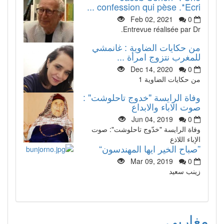
confession qui pèse .*Ecri ...
Feb 02, 2021
0
Entrevue réalisée par Dr.
من حكايات الضاوية : غانمشي
للمغرب نتزوج امرأة ...
Dec 14, 2020
0
من حكايات الضاوية 1
وفاة الرايسة "خدوج تاحلوشت" :
صوت الاباء والابداع
Jun 04, 2019
0
وفاة الرايسة "خدّوج تاحلوشت": صوت
الإباء اللاذع
”صباح الخير ايها المهندسون“
Mar 09, 2019
0
زينب سعيد
مغاربي