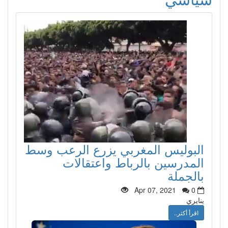
البوليس المغربي يزرع الرعب وسط
المدرسين بالرباط واعتقالات
بالجملة
Apr 07, 2021
0
ينايري
اقرأ أكثر..