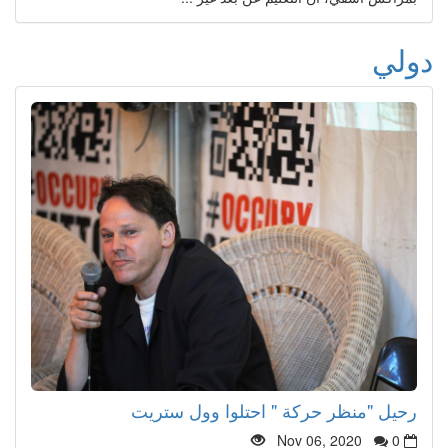
دولي
رحيل "منظر حركة " احتلوا وول ستريت
Nov 06, 2020
0