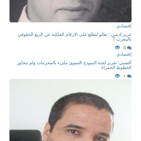
إقتصادي
عزيز إدمين : تعالو لنطلع على الارقام الفلكية عن الربع الحقوقي
بالمغرب !!
0
إقتصادي
أقصبي: تقرير لجنة النمودج التنموي مليء بالمحرمات ولم يتجاوز
الخطوط الحمراء
1