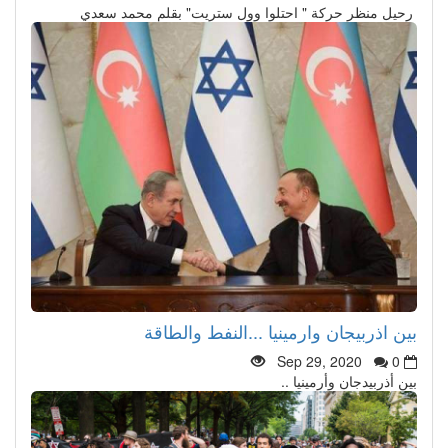
رحيل منظر حركة " احتلوا وول ستريت" بقلم محمد سعدي
بين اذربيجان وارمينيا ...النفط والطاقة
Sep 29, 2020
0
بين أذربيدجان وأرمينيا ..