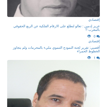
إقتصادي
عزيز إدمين : تعالو لنطلع على الارقام الفلكية عن الربع الحقوقي
بالمغرب !!
0
إقتصادي
أقصبي: تقرير لجنة النمودج التنموي مليء بالمحرمات ولم يتجاوز
الخطوط الحمراء
1