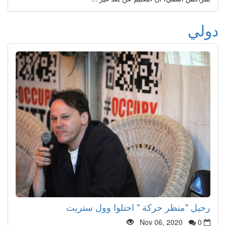
دولي
رحيل "منظر حركة " احتلوا وول ستريت
Nov 06, 2020
0