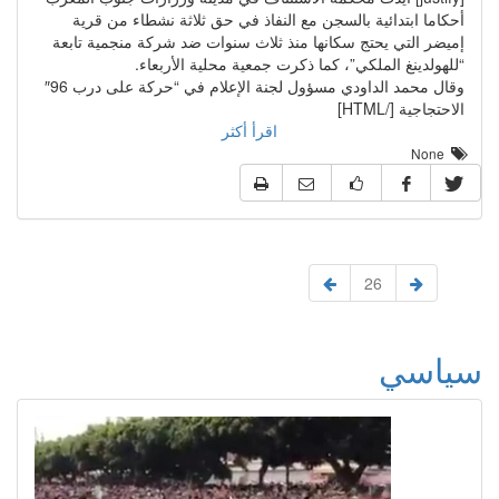
أحكاما ابتدائية بالسجن مع النفاذ في حق ثلاثة نشطاء من قرية
إميضر التي يحتج سكانها منذ ثلاث سنوات ضد شركة منجمية تابعة
“للهولدينغ الملكي”، كما ذكرت جمعية محلية الأربعاء.
وقال محمد الداودي مسؤول لجنة الإعلام في “حركة على درب 96″
الاحتجاجية [/HTML]
اقرأ أكثر
None
26
سياسي