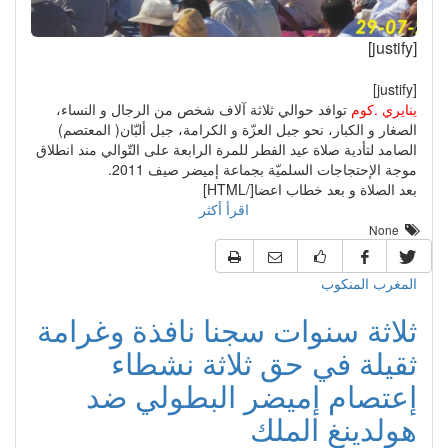
[justify]
[justify]
ينايري .كوم
توافد حوالي ثلاثة آلاف شخص من الرجال و النساء،
الصغار و الكبار، نحو جبل العزّة و الكرامة، جبل ألبّان( المعتصم)
الصامد لتأدية صلاة عيد الفطر للمرة الرابعة على التّوالي مند انطلاق
موجة الإحتجاجات السلميّة بجماعة إميضر صيف 2011.
بعد الصلاة و بعد خطاب اعضا[/HTML]
اقرأ أكثر
None
المغرب المنكوب
ثلاثة سنوات سجنا نافذة وغرامة
ثقيلة في حق ثلاثة نشطاء
إعتصام إميضر البطولي ضد
هولدينغ الملك