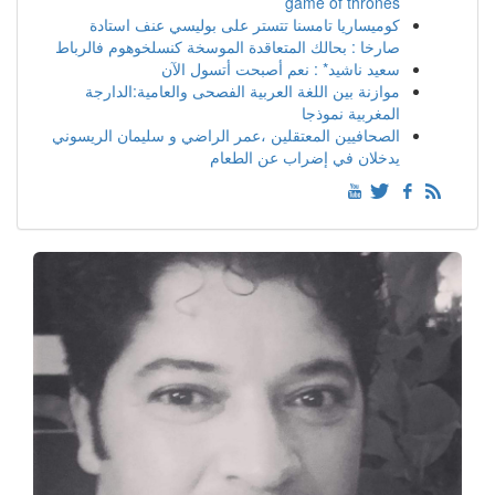
game of thrones
كوميساريا تامسنا تتستر على بوليسي عنف استادة
صارخا : بحالك المتعاقدة الموسخة كنسلخوهوم فالرباط
سعيد ناشيد* : نعم أصبحت أتسول الآن
موازنة بين اللغة العربية الفصحى والعامية:الدارجة
المغربية نموذجا
الصحافيين المعتقلين ،عمر الراضي و سليمان الريسوني
يدخلان في إضراب عن الطعام