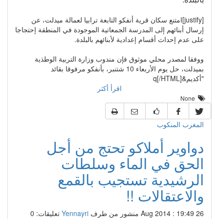
[justify]امتنع سكان قرية أنفكو التابعة ترابيا لعمالة ميدلت، عن
إرسال أبنائهم إلى المدرسة الجمعاتية الموجودة في المنطقة إحتجاجا
على عدم إحداث أقسام إعدادية لأبنائهم بالبلدة.
ووفقا لمصدر محلي موثوق فإن مندوب وزارة التربية الوطذية
بميدلت، حل يوم الأربعاء 10 شتنبر، بأنفكو مرفوقا بقائد
"أكديم&q[/HTML]
اقرأ أكثر
None
المغرب المنكوب
دواوير أملاكو تحتج من أجل
الحق في الماء وسلطات
الرشيدية تستجيب بالقمع
والاعتقالات !!
26 Aug 2014 : 19:49
منشور من طرف
Yennayri
تعليقات: 0