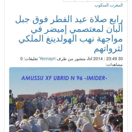
المغرب المنكوب
رابع صلاة عيد الفطر فوق جبل
ألبان لمعتصمي إميضر في
مواجهة نهب الهولدينغ الملكي
لثرواتهم
30 Jul 2014 : 23:49
منشور من طرف
Yennayri
تعليقات: 0
مشاهدات: