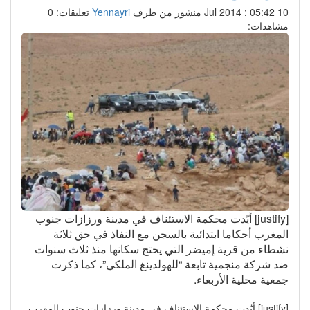
10 Jul 2014 : 05:42
منشور من طرف
Yennayri
تعليقات: 0
مشاهدات:
[justify] أيّدت محكمة الاستئناف في مدينة ورزازات جنوب
المغرب أحكاما ابتدائية بالسجن مع النفاذ في حق ثلاثة
نشطاء من قرية إميضر التي يحتج سكانها منذ ثلاث سنوات
ضد شركة منجمية تابعة “للهولدينغ الملكي”، كما ذكرت
جمعية محلية الأربعاء.
[justify] أيّدت محكمة الاستئناف في مدينة ورزازات جنوب المغرب