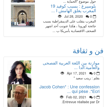
حول موضوع "الحماية ...
بلومبيرغ : بسبب كوفيد 19
المغرب يغلق الهامش ا ...
Jul 28, 2020
0
المغرب ينقلب على الديمقراطية بسبب
جائحة كورونا ، هكذا عنونت أحد اشهر
الصحف الاقتصادية بأمريكا ب ...
فن و ثقافة
موازنة بين اللغة العربية الفصحى
والعامية:الدا ...
Apr 17, 2021
0
بقلم : زينب سعيد *
Jacob Cohen* : Une confession
qui pèse .*Ecri ...
Feb 02, 2021
0
Entrevue réalisée par Dr.