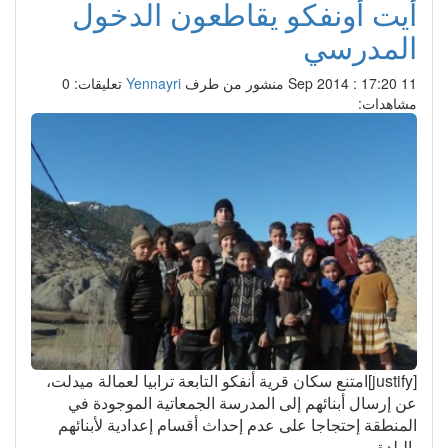
أيت أونفكو يقاطعون الدخول
المدرسي
11 Sep 2014 : 17:20
منشور من طرف
Yennayri
تعليقات: 0
مشاهدات:
[justify]امتنع سكان قرية أنفكو التابعة ترابيا لعمالة ميدلت،
عن إرسال أبنائهم إلى المدرسة الجمعاتية الموجودة في
المنطقة إحتجاجا على عدم إحداث أقسام إعدادية لأبنائهم
بالبلدة.