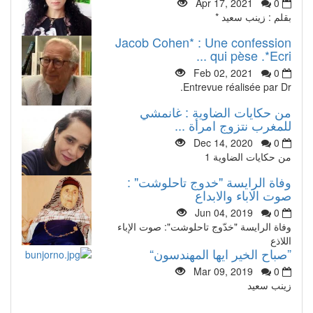
Apr 17, 2021
0
بقلم : زينب سعيد *
Jacob Cohen* : Une confession
qui pèse .*Ecri ...
Feb 02, 2021
0
Entrevue réalisée par Dr.
من حكايات الضاوية : غانمشي
للمغرب نتزوج امرأة ...
Dec 14, 2020
0
من حكايات الضاوية 1
وفاة الرايسة "خدوج تاحلوشت" :
صوت الاباء والابداع
Jun 04, 2019
0
وفاة الرايسة "خدّوج تاحلوشت": صوت الإباء
اللاذع
”صباح الخير ايها المهندسون“
Mar 09, 2019
0
زينب سعيد