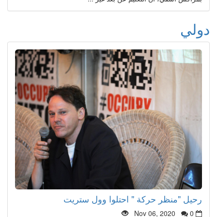
دولي
رحيل "منظر حركة " احتلوا وول ستريت
Nov 06, 2020
0