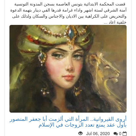
قضت المحكمة الابتدائية بتونس العاصمة بسجن المدونة التونسية
آمنة الشرقي لستة اشهر واداء غرامة قدرها الفي دينار بتهمة الدعوة
والتحريض على الكراهية بين الاديان والاجناس والسكان ولذلك على
خلفية اعاد ...
أروى القيروانية.. المرأة التي ألزمت أبا جعفر المنصور
بأول عقد يمنع تعدد الزوجات في الإسلام
Jul 06, 2020
0