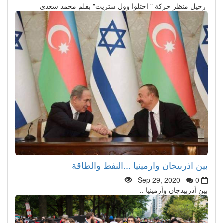
رحيل منظر حركة " احتلوا وول ستريت" بقلم محمد سعدي
بين اذربيجان وارمينيا ...النفط والطاقة
Sep 29, 2020
0
بين أذربيدجان وأرمينيا ..