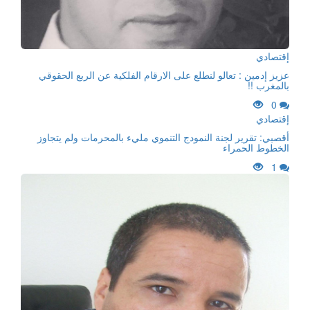
إقتصادي
عزيز إدمين : تعالو لنطلع على الارقام الفلكية عن الربع الحقوقي
بالمغرب !!
0
إقتصادي
أقصبي: تقرير لجنة النمودج التنموي مليء بالمحرمات ولم يتجاوز
الخطوط الحمراء
1