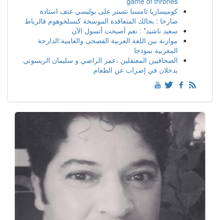
game of thrones
كوميساريا تامسنا تتستر على بوليسي عنف استادة
صارخا : بحالك المتعاقدة الموسخة كنسلخوهوم فالرباط
سعيد ناشيد* : نعم أصبحت أتسول الآن
موازنة بين اللغة العربية الفصحى والعامية:الدارجة
المغربية نموذجا
الصحافيين المعتقلين ،عمر الراضي و سليمان الريسوني
يدخلان في إضراب عن الطعام