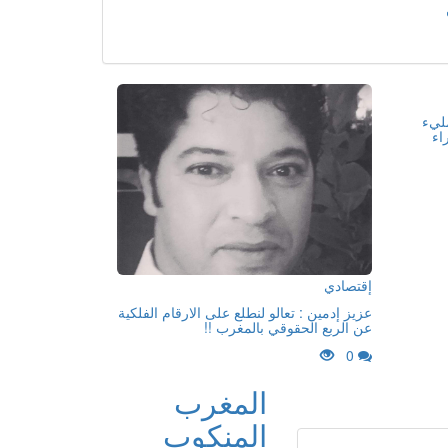
مليء
اء
إقتصادي
عزيز إدمين : تعالو لنطلع على الارقام الفلكية
عن الربع الحقوقي بالمغرب !!
0
المغرب
المنكوب