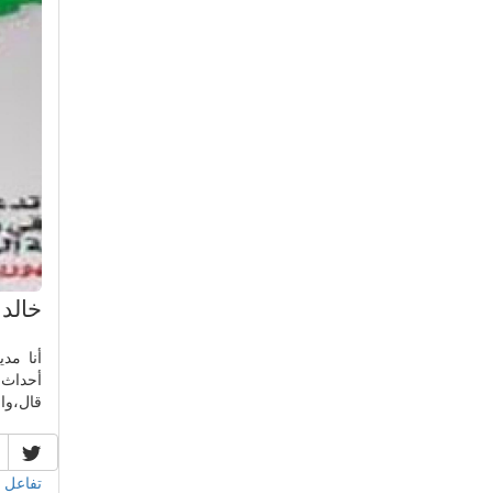
خالد 
أنا مد
أحداث 
قال،والدل
تفاعل 