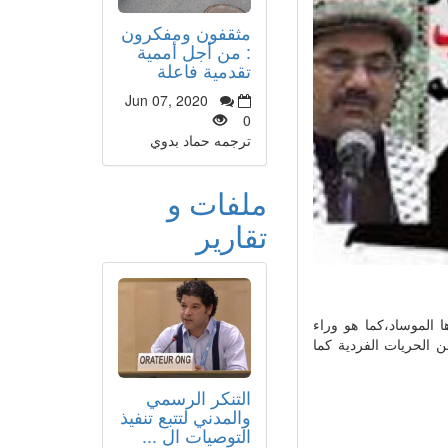
مثقفون ومفكرون
: من أجل أممية
تقدمية فاعلة
Jun 07, 2020
0
ترجمه حماد بدوي
ملفات و
تقارير
ا الموساد،كما هو وراء
 الحريات الفردية كما
التنكر الرسمي
والمدني لتتبع تنفيذ
التوصيات ال ...