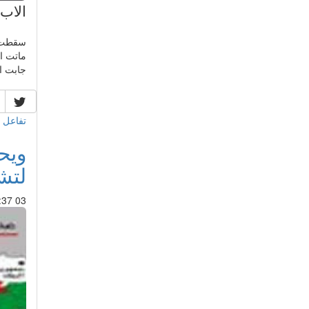
الاب
سقطت ا
ماتت ا
جابت اي
تفاعل 
لتش
03 Apr 2017 : 05:37