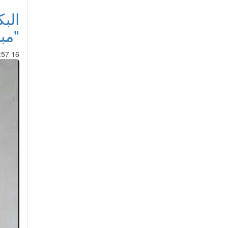
الب
"مب
16 Mar 2017 : 20:57