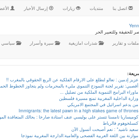
اتصل بنا
منتديات
زيارات
إرسال الأخبار
الأعض
Yenn
صر للحقيقة وللتعبير الحر
لفات و تقارير
شذرات امازيغية
سيرة وأسرار
سياسي
سريعة:
عزيز إدمين : تعالو لنطلع على الارقام الفلكية عن الربع الحقوقي بالمغرب !!
أقصبي: تقرير لجنة النمودج التنموي مليء بالمحرمات ولم يتجاوز الخطوط الحمر
ماوراء البرامج التنموية الملكية من تضليل ...
وزارة الداخلية المغربية تمنع مسيرة فلسطين
من يدعم اسرائيل في المجتمع الامريكي
Immigrants: the latest pawn in a high stakes game of thrones
كوميساريا تامسنا تتستر على بوليسي عنف استادة صارخا : بحالك المتعاقدة ال
كنسلخوهوم فالرباط
سعيد ناشيد* : نعم أصبحت أتسول الآن
موازنة بين اللغة العربية الفصحى والعامية:الدارجة المغربية نموذجا