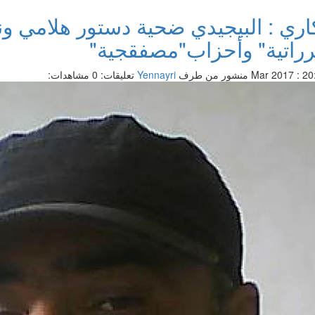
كاري : البيجيدي ضحية دستور هلامي و
رراتية" وأحزاب"مصفقجية"
منشور من طرف
Yennayri
تعليقات: 0
مشاهدات: