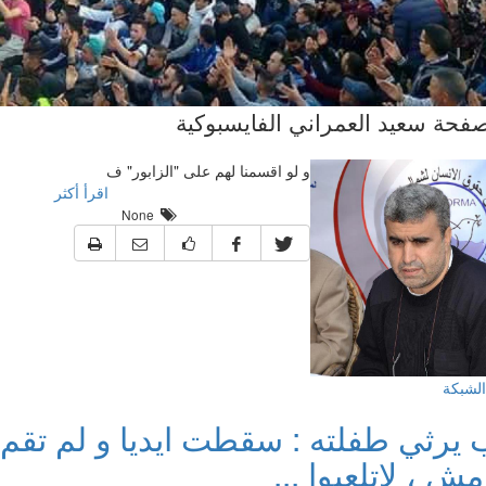
فحة سعيد العمراني الفايسبوكية
و لو اقسمنا لهم على "الزابور" ف
اقرأ أكثر
None
الشبكة
ب يرثي طفلته : سقطت ايديا و لم تقم.
مش ، لاتلعبوا ...