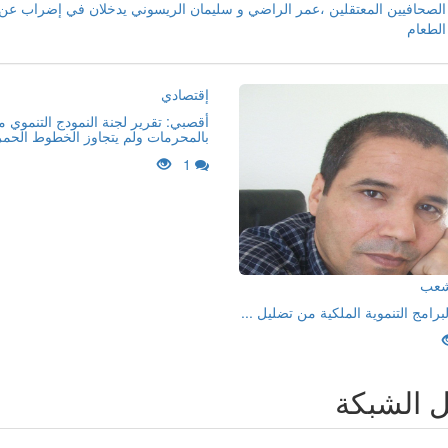
الصحافيين المعتقلين ،عمر الراضي و سليمان الريسوني يدخلان في إضراب عن
الطعام
إقتصادي
أقصبي: تقرير لجنة النمودج التنموي 
بالمحرمات ولم يتجاوز الخطوط الحمر
1
لشعب
لبرامج التنموية الملكية من تضليل ...
ل الشبكة