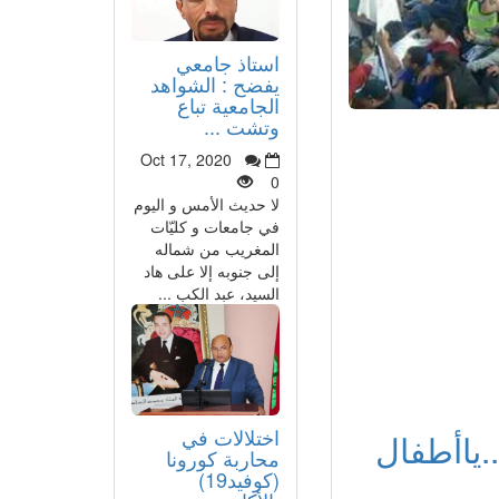
استاذ جامعي
يفضح : الشواهد
الجامعية تباع
وتشت ...
Oct 17, 2020
0
لا حديث الأمس و اليوم
في جامعات و كليّات
المغريب من شماله
إلى جنوبه إلا على هاد
السيد، عبد الكب ...
اختلالات في
.ياأطفال
محاربة كورونا
(كوفيد19)