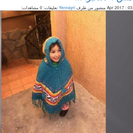
منشور من طرف
Yennayri
تعليقات: 0
مشاهدات: