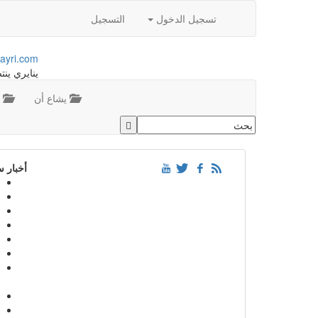
تسجيل الدخول
التسجيل
ayri.com
ينايري ينت
يشاع أن
م
أخبار 