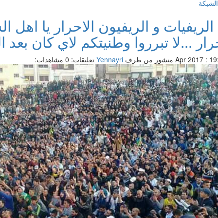
الشبكة
 الريفيات و الريفيون الاحرار يا اهل ا
رار ...لا تبرروا وطنيتكم لاي كان بعد ال
منشور من طرف
Yennayri
تعليقات: 0
مشاهدات: