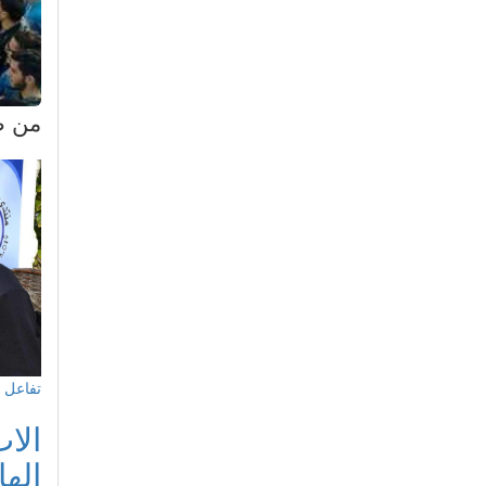
من ص
تفاعل 
الا
الها