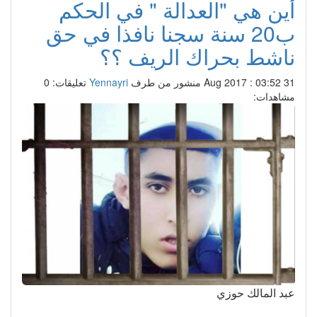
أين هي "العدالة " في الحكم
ب20 سنة سجنا نافذا في حق
ناشط بحراك الريف ؟؟
31 Aug 2017 : 03:52
منشور من طرف
Yennayri
تعليقات: 0
مشاهدات:
عبد المالك حوزي