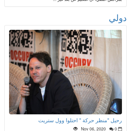
دولي
رحيل "منظر حركة " احتلوا وول ستريت
Nov 06, 2020
0