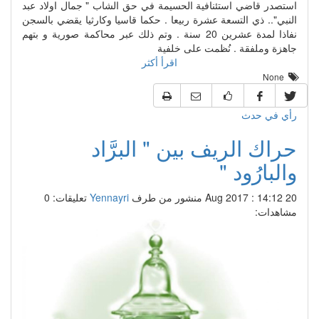
استصدر قاضي استئنافية الحسيمة في حق الشاب " جمال اولاد عبد
النبي".. ذي التسعة عشرة ربيعا . حكما قاسيا وكارثيا يقضي بالسجن
نفاذا لمدة عشرين 20 سنة . وتم ذلك عبر محاكمة صورية و بتهم
جاهزة وملفقة . نُظمت على خلفية
اقرأ أكثر
None
رأي في حدث
حراك الريف بين " البرَّاد
والبارُود "
20 Aug 2017 : 14:12
منشور من طرف
Yennayri
تعليقات: 0
مشاهدات: