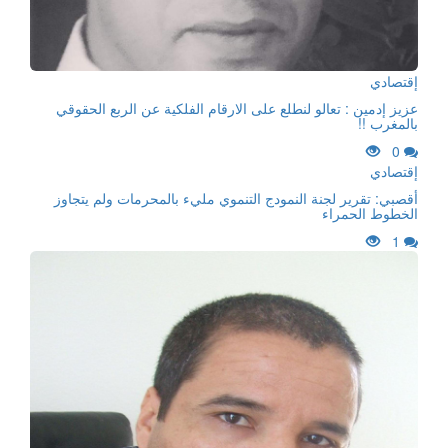
إقتصادي
عزيز إدمين : تعالو لنطلع على الارقام الفلكية عن الربع الحقوقي
بالمغرب !!
0
إقتصادي
أقصبي: تقرير لجنة النمودج التنموي مليء بالمحرمات ولم يتجاوز
الخطوط الحمراء
1