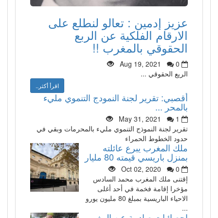
عزيز إدمين : تعالو لنطلع على
الارقام الفلكية عن الربع
الحقوقي بالمغرب !!
Aug 19, 2021
0
الريع الحقوقي ...
اقرأ أكثر..
أقصبي: تقرير لجنة النمودج التنموي مليء
بالمحر ...
May 31, 2021
1
تقرير لجنة النموذج التنموي مليء بالمحرمات وبقي في
حدود الخطوط الحمراء
ملك المغرب يبرع عائلته
بمنزل باريسي قيمته 80 مليار
Oct 02, 2020
0
إقتنى ملك المغرب محمد السادس
مؤخرا إقامة فخمة في أحد أغلى
الاحياء الباريسية بمبلغ 80 مليون يورو
...
إحصائيات صادمة عن المغرب