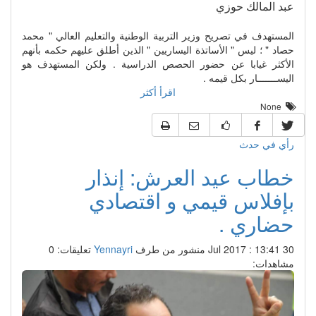
عبد المالك حوزي
المستهدف في تصريح وزير التربية الوطنية والتعليم العالي " محمد
حصاد " ؛ ليس " الأساتذة اليساريين " الذين أطلق عليهم حكمه بأنهم
الأكثر غيابا عن حضور الحصص الدراسية . ولكن المستهدف هو
اليســـــــار بكل قيمه .
اقرأ أكثر
None
رأي في حدث
خطاب عيد العرش: إنذار
بإفلاس قيمي و اقتصادي
حضاري .
30 Jul 2017 : 13:41
منشور من طرف
Yennayri
تعليقات: 0
مشاهدات: