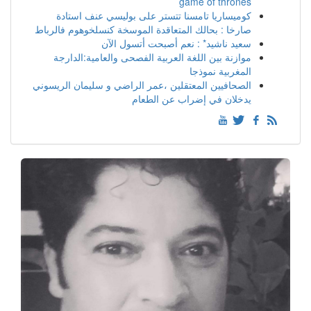
game of thrones
كوميساريا تامسنا تتستر على بوليسي عنف استادة
صارخا : بحالك المتعاقدة الموسخة كنسلخوهوم فالرباط
سعيد ناشيد* : نعم أصبحت أتسول الآن
موازنة بين اللغة العربية الفصحى والعامية:الدارجة
المغربية نموذجا
الصحافيين المعتقلين ،عمر الراضي و سليمان الريسوني
يدخلان في إضراب عن الطعام