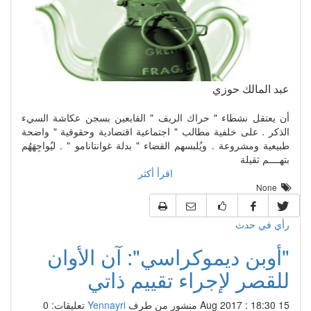
عبد المالك حوزي
أن يعتقل نشطاء " حراك الريف " القابعين بسجن عكاشة السيء
الذكر . على خلفية مطالب " اجتماعية اقتصادية وحقوقية " واضحة
طبيعية ومشروعة . ويُلبسهم القضاء " بدلة غوانتانامو " . ليُواجِهَهُم
بتهــــم ثقيلة
اقرأ أكثر
None
رأي في حدث
"أوبن ديموكراسي": آن الأوان
للقصر لإجراء تقييم ذاتي
15 Aug 2017 : 18:30
منشور من طرف
Yennayri
تعليقات: 0