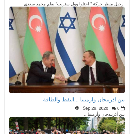
رحيل منظر حركة " احتلوا وول ستريت" بقلم محمد سعدي
بين اذربيجان وارمينيا ...النفط والطاقة
Sep 29, 2020
0
بين أذربيدجان وأرمينيا ..