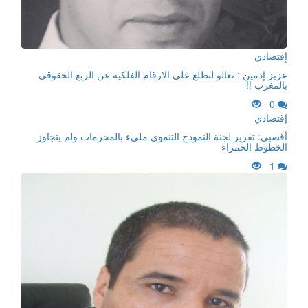
إقتصادي
عزيز إدمين : تعالو لنطلع على الارقام الفلكية عن الربع الحقوقي
بالمغرب !!
0
إقتصادي
أقصبي: تقرير لجنة النمودج التنموي مليء بالمحرمات ولم يتجاوز
الخطوط الحمراء
1