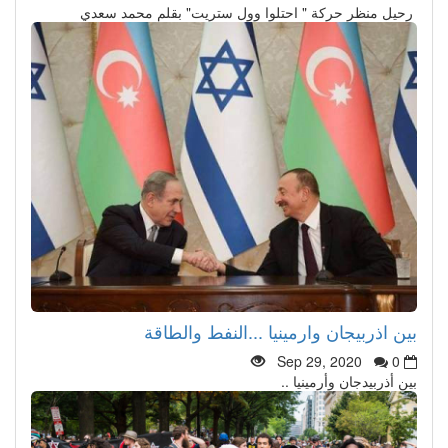
رحيل منظر حركة " احتلوا وول ستريت" بقلم محمد سعدي
بين اذربيجان وارمينيا ...النفط والطاقة
Sep 29, 2020
0
بين أذربيدجان وأرمينيا ..