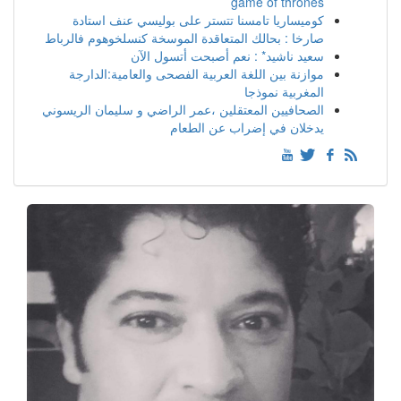
game of thrones
كوميساريا تامسنا تتستر على بوليسي عنف استادة
صارخا : بحالك المتعاقدة الموسخة كنسلخوهوم فالرباط
سعيد ناشيد* : نعم أصبحت أتسول الآن
موازنة بين اللغة العربية الفصحى والعامية:الدارجة
المغربية نموذجا
الصحافيين المعتقلين ،عمر الراضي و سليمان الريسوني
يدخلان في إضراب عن الطعام