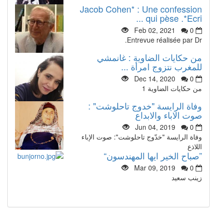
Jacob Cohen* : Une confession
qui pèse .*Ecri ...
Feb 02, 2021
0
Entrevue réalisée par Dr.
من حكايات الضاوية : غانمشي
للمغرب نتزوج امرأة ...
Dec 14, 2020
0
من حكايات الضاوية 1
وفاة الرايسة "خدوج تاحلوشت" :
صوت الاباء والابداع
Jun 04, 2019
0
وفاة الرايسة "خدّوج تاحلوشت": صوت الإباء
اللاذع
”صباح الخير ايها المهندسون“
Mar 09, 2019
0
زينب سعيد