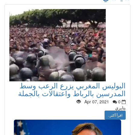
البوليس المغربي يزرع الرعب وسط
المدرسين بالرباط واعتقالات بالجملة
Apr 07, 2021
0
ينايري
اقرأ أكثر..