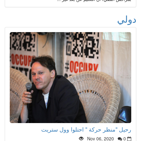
دولي
رحيل "منظر حركة " احتلوا وول ستريت
Nov 06, 2020
0