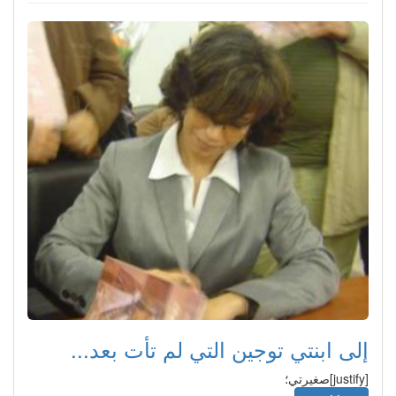
إلى ابنتي توجين التي لم تأت بعد...
[justify]صغيرتي؛