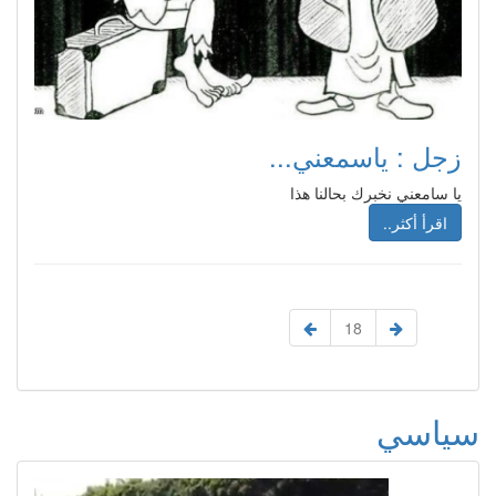
زجل : ياسمعني...
يا سامعني نخبرك بحالنا هذا
اقرأ أكثر..
18
سياسي