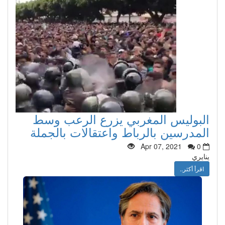
البوليس المغربي يزرع الرعب وسط
المدرسين بالرباط واعتقالات بالجملة
Apr 07, 2021
0
ينايري
اقرأ أكثر..