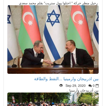
رحيل منظر حركة " احتلوا وول ستريت" بقلم محمد سعدي
بين اذربيجان وارمينيا ...النفط والطاقة
Sep 29, 2020
0
بين أذربيدجان وأرمينيا ..