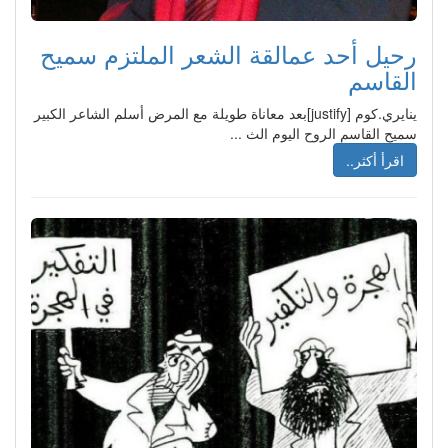
رحيل أحد عمالقة الشعر الملتزم سميح
القاسم
ينايري.كوم [justify]بعد معاناة طويلة مع المرض أسلم الشاعر الكبير
سميح القاسم الروح اليوم الث ...
اقرأ أكثر..