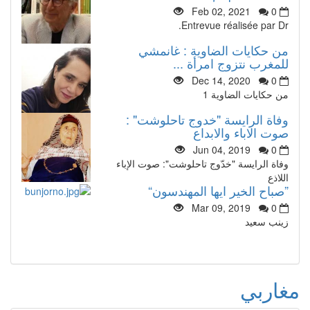
Feb 02, 2021
0
Entrevue réalisée par Dr.
من حكايات الضاوية : غانمشي
للمغرب نتزوج امرأة ...
Dec 14, 2020
0
من حكايات الضاوية 1
وفاة الرايسة "خدوج تاحلوشت" :
صوت الاباء والابداع
Jun 04, 2019
0
وفاة الرايسة "خدّوج تاحلوشت": صوت الإباء
اللاذع
”صباح الخير ايها المهندسون“
Mar 09, 2019
0
زينب سعيد
مغاربي