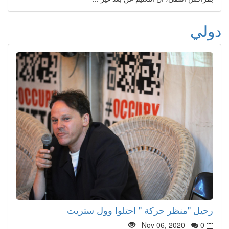
دولي
رحيل "منظر حركة " احتلوا وول ستريت
Nov 06, 2020
0