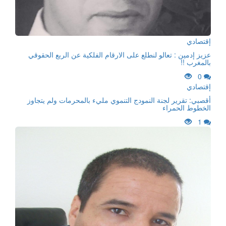
إقتصادي
عزيز إدمين : تعالو لنطلع على الارقام الفلكية عن الربع الحقوقي
بالمغرب !!
0
إقتصادي
أقصبي: تقرير لجنة النمودج التنموي مليء بالمحرمات ولم يتجاوز
الخطوط الحمراء
1