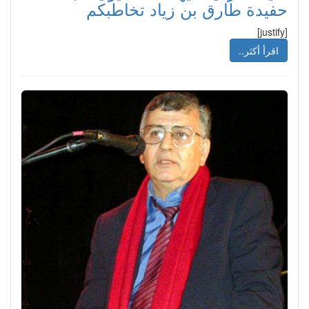
حفيدة طارق بن زياد تخاطبكم
[justify]
اقرأ أكثر..