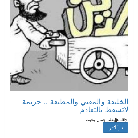
الخليفة والمفتي والمطبعة .. جريمة
لاتسقط بالتقادم
[justify]بقلم جمال بخيت
اقرأ أكثر..