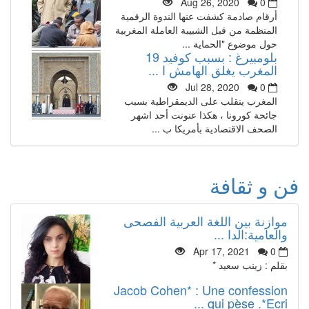
Aug 26, 2020
0
أرقام صادمة كشفت عنها الندوة الرقمية
المنظمة من قبل الشبيبة العاملة المغربية
حول موضوع "الحماية ...
بلومبيرغ : بسبب كوفيد 19
المغرب يغلق الهامش ا ...
Jul 28, 2020
0
المغرب ينقلب على الديمقراطية بسبب
جائحة كورونا ، هكذا عنونت أحد اشهر
الصحف الاقتصادية بأمريكا ب ...
فن و ثقافة
موازنة بين اللغة العربية الفصحى
والعامية:الدا ...
Apr 17, 2021
0
بقلم : زينب سعيد *
Jacob Cohen* : Une confession
qui pèse .*Ecri ...