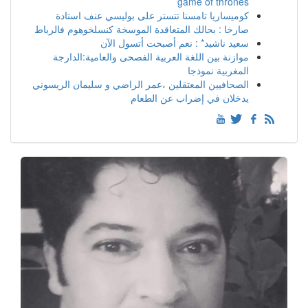
game of thrones
كوميساريا تامسنا تتستر على بوليسي عنف استادة
صارخا : بحالك المتعاقدة الموسخة كنسلخوهوم فالرباط
سعيد ناشيد* : نعم أصبحت أتسول الآن
موازنة بين اللغة العربية الفصحى والعامية:الدارجة
المغربية نموذجا
الصحافيين المعتقلين ،عمر الراضي و سليمان الريسوني
يدخلان في إضراب عن الطعام