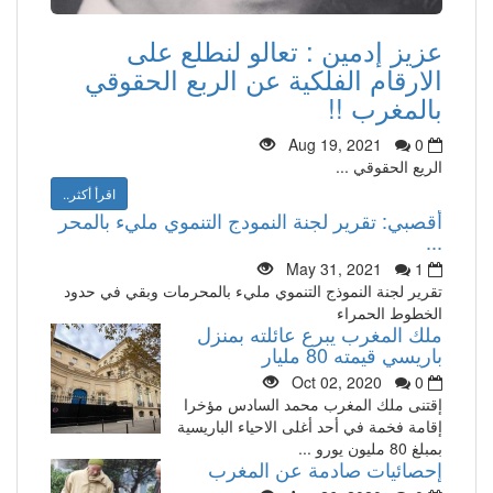
عزيز إدمين : تعالو لنطلع على
الارقام الفلكية عن الربع الحقوقي
بالمغرب !!
Aug 19, 2021
0
الريع الحقوقي ...
اقرأ أكثر..
أقصبي: تقرير لجنة النمودج التنموي مليء بالمحر
...
May 31, 2021
1
تقرير لجنة النموذج التنموي مليء بالمحرمات وبقي في حدود
الخطوط الحمراء
ملك المغرب يبرع عائلته بمنزل
باريسي قيمته 80 مليار
Oct 02, 2020
0
إقتنى ملك المغرب محمد السادس مؤخرا
إقامة فخمة في أحد أغلى الاحياء الباريسية
بمبلغ 80 مليون يورو ...
إحصائيات صادمة عن المغرب