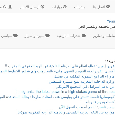
اتصل بنا
منتديات
زيارات
إرسال الأخبار
الأعض
Yenn
صر للحقيقة وللتعبير الحر
لفات و تقارير
شذرات امازيغية
سيرة وأسرار
سياسي
سريعة:
عزيز إدمين : تعالو لنطلع على الارقام الفلكية عن الربع الحقوقي بالمغرب !!
أقصبي: تقرير لجنة النمودج التنموي مليء بالمحرمات ولم يتجاوز الخطوط الحمر
ماوراء البرامج التنموية الملكية من تضليل ...
وزارة الداخلية المغربية تمنع مسيرة فلسطين
من يدعم اسرائيل في المجتمع الامريكي
Immigrants: the latest pawn in a high stakes game of thrones
كوميساريا تامسنا تتستر على بوليسي عنف استادة صارخا : بحالك المتعاقدة ال
كنسلخوهوم فالرباط
سعيد ناشيد* : نعم أصبحت أتسول الآن
موازنة بين اللغة العربية الفصحى والعامية:الدارجة المغربية نموذجا