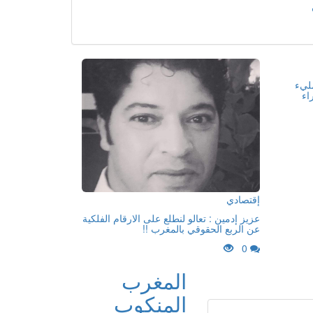
مليء
اء
إقتصادي
عزيز إدمين : تعالو لنطلع على الارقام الفلكية
عن الربع الحقوقي بالمغرب !!
0
المغرب
المنكوب