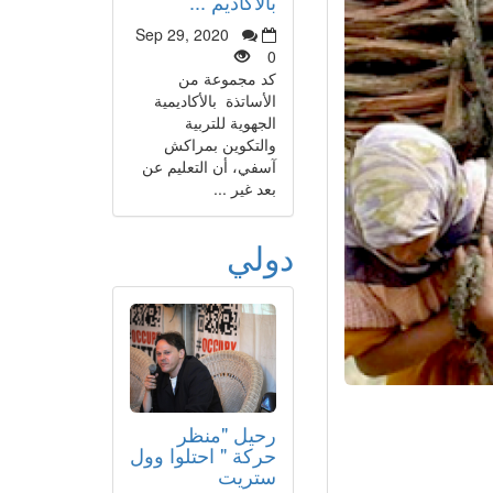
بالأكاديم ...
Sep 29, 2020
0
كد مجموعة من
الأساتذة بالأكاديمية
الجهوية للتربية
والتكوين بمراكش
آسفي، أن التعليم عن
بعد غير ...
دولي
رحيل "منظر
حركة " احتلوا وول
ستريت