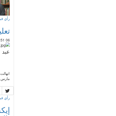
رأي ف
تعل
06 Mar 2019 : 18:51
عبد ا
مارس 2019 بالعديد من المدن (وجدة؛ فاس؛الراشيدية؛ الدارالبيضاء؛ بني ملال؛ أكادير؛ العيون؛
رأي ف
إيك