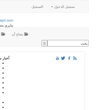
تسجيل الدخول
التسجيل
ayri.com
ينايري ينت
يشاع أن
م
أخبار 