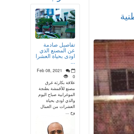
نية
تفاصيل صادمة
عن المصنع الذي
اودى بحياة العشرا
...
Feb 08, 2021
0
علاقة بكارثة غرق
مصنع للأقمشة بطنجة
الموغرابية صباح اليوم
والذي اودى بحياة
العشرات من العمال
وج ...