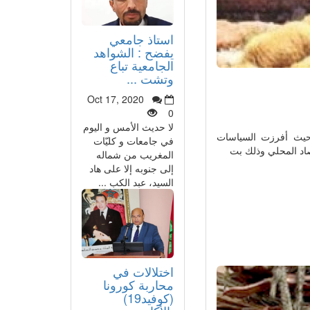
استاذ جامعي
يفضح : الشواهد
الجامعية تباع
وتشت ...
Oct 17, 2020
0
لا حديث الأمس و اليوم
 حيث أفرزت السياسات
في جامعات و كليّات
صاد المحلي وذلك بت
المغريب من شماله
إلى جنوبه إلا على هاد
السيد، عبد الكب ...
اختلالات في
محاربة كورونا
(كوفيد19)