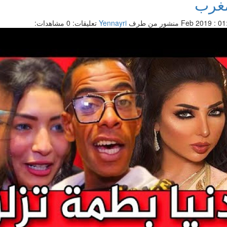
مغرب
منشور من طرف
Yennayri
تعليقات: 0
مشاهدات: