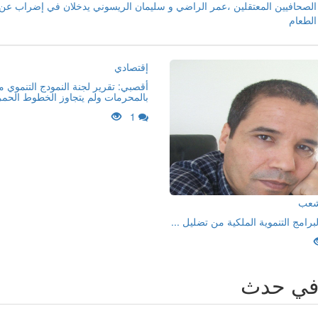
الصحافيين المعتقلين ،عمر الراضي و سليمان الريسوني يدخلان في إضراب عن
الطعام
إقتصادي
أقصبي: تقرير لجنة النمودج التنموي 
بالمحرمات ولم يتجاوز الخطوط الحمر
1
لشعب
لبرامج التنموية الملكية من تضليل ...
في حدث