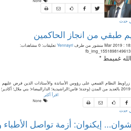
None
ي حدث
يم طبقي من انجاز الحاكمين
منشور من طرف
Yennayri
تعليقات: 0
مشاهدات:
لله غميمط *
 مراك
اقرأ أكثر
None
ي حدث
شوان... إيكنوان: أزمة تواصل الأطباء 