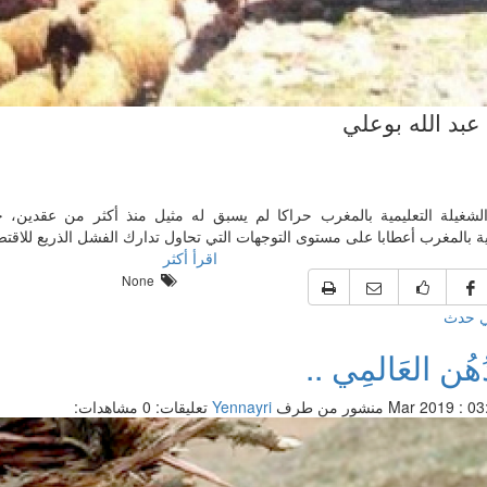
عبد الله بوعلي
لشغيلة التعليمية بالمغرب حراكا لم يسبق له مثيل منذ أكثر من عقدين،
ية بالمغرب أعطابا على مستوى التوجهات التي تحاول تدارك الفشل الذريع للاقت
اقرأ أكثر
None
ي حدث
ُهُن العَالمِي ..
منشور من طرف
Yennayri
تعليقات: 0
مشاهدات: