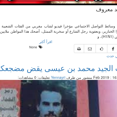
 معروف
 وسائط التواصل الاجتماعي مؤخرا فيديو لشاب مغربي من الفئات الشعبي
ا الخنازير، وبعفوية رجل الشارع أو سخرية الممثل، أضحك هذا المواطن ملايين 
H)، و
اقرأ أكثر
None
ي حدث
 الجيد محمد بن عيسى يقض مضجعك
منشور من طرف
Yennayri
تعليقات: 0
مشاهدات: