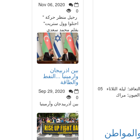
Nov 06, 2020
0
رحيل منظر حركة "
احتلوا وول ستريت"
بقلم محمد سعدي
بين اذربيجان
وارمينيا ...النفط
والطاقة
انهالت زراويط النظام القمعي على رؤوس الأساتذة والأستاذات الذين فرض عليهم التعاقد؛ ليلة الثلاثاء 05
Sep 29, 2020
0
بين أذربيدجان وأرمينيا
..
والمواطن