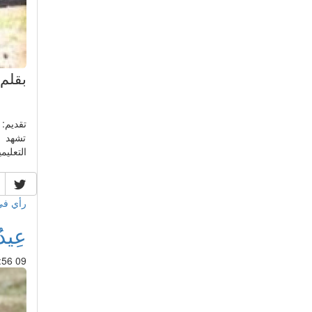
بقلم 
تقديم:
تشهد ا
التعليم
رأي ف
عِيد
09 Mar 2019 : 03:56