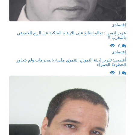
إقتصادي
عزيز إدمين : تعالو لنطلع على الارقام الفلكية عن الربع الحقوقي
بالمغرب !!
0
إقتصادي
أقصبي: تقرير لجنة النمودج التنموي مليء بالمحرمات ولم يتجاوز
الخطوط الحمراء
1