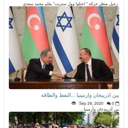
رحيل منظر حركة " احتلوا وول ستريت" بقلم محمد سعدي
بين اذربيجان وارمينيا ...النفط والطاقة
Sep 29, 2020
0
بين أذربيدجان وأرمينيا ..