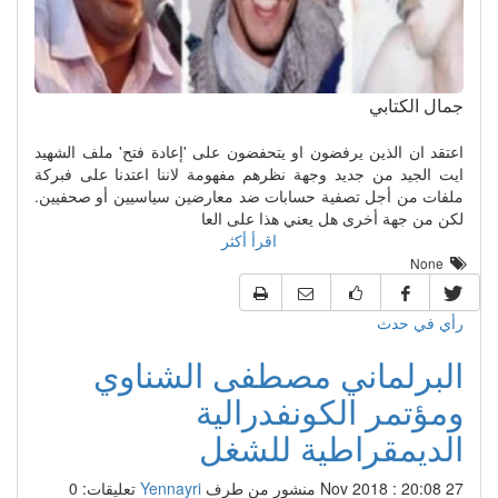
جمال الكتابي
اعتقد ان الذين يرفضون او يتحفضون على 'إعادة فتح' ملف الشهيد
ايت الجيد من جديد وجهة نظرهم مفهومة لاننا اعتدنا على فبركة
ملفات من أجل تصفية حسابات ضد معارضين سياسيين أو صحفيين.
لكن من جهة أخرى هل يعني هذا على العا
اقرأ أكثر
None
رأي في حدث
البرلماني مصطفى الشناوي
ومؤتمر الكونفدرالية
الديمقراطية للشغل
27 Nov 2018 : 20:08
منشور من طرف
Yennayri
تعليقات: 0