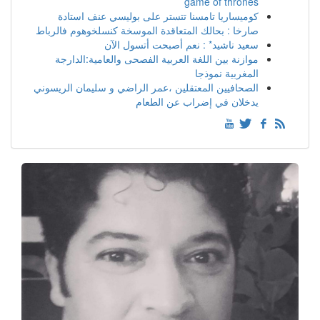
game of thrones
كوميساريا تامسنا تتستر على بوليسي عنف استادة
صارخا : بحالك المتعاقدة الموسخة كنسلخوهوم فالرباط
سعيد ناشيد* : نعم أصبحت أتسول الآن
موازنة بين اللغة العربية الفصحى والعامية:الدارجة
المغربية نموذجا
الصحافيين المعتقلين ،عمر الراضي و سليمان الريسوني
يدخلان في إضراب عن الطعام