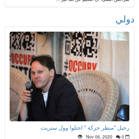
دولي
رحيل "منظر حركة " احتلوا وول ستريت
Nov 06, 2020
0