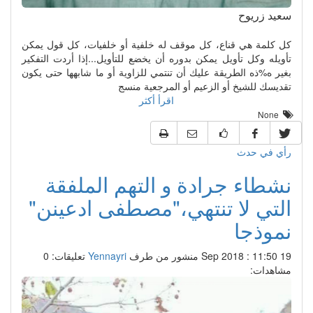
سعيد زريوح
كل كلمة هي قناع، كل موقف له خلفية أو خلفيات، كل قول يمكن
تأويله وكل تأويل يمكن بدوره أن يخضع للتأويل...إذا أردت التفكير
بغير ه%ذه الطريقة عليك أن تنتمي للزاوية أو ما شابهها حتى يكون
تقديسك للشيخ أو الزعيم أو المرجعية منسج
اقرأ أكثر
None
رأي في حدث
نشطاء جرادة و التهم الملفقة
التي لا تنتهي،"مصطفى ادعينن"
نموذجا
19 Sep 2018 : 11:50
منشور من طرف
Yennayri
تعليقات: 0
مشاهدات: