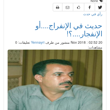
None
رأي في حدث
حديث في الإنفراج....أو
الإنفجار....؟!
20 Nov 2018 : 02:52
منشور من طرف
Yennayri
تعليقات: 0
مشاهدات: