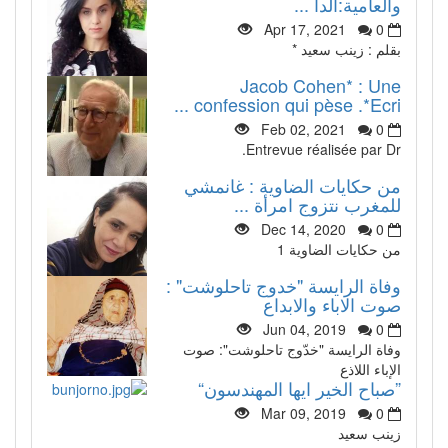
والعامية:الدا ...
Apr 17, 2021
0
بقلم : زينب سعيد *
Jacob Cohen* : Une
confession qui pèse .*Ecri ...
Feb 02, 2021
0
Entrevue réalisée par Dr.
من حكايات الضاوية : غانمشي
للمغرب نتزوج امرأة ...
Dec 14, 2020
0
من حكايات الضاوية 1
وفاة الرايسة "خدوج تاحلوشت" :
صوت الاباء والابداع
Jun 04, 2019
0
وفاة الرايسة "خدّوج تاحلوشت": صوت
الإباء اللاذع
”صباح الخير ايها المهندسون“
Mar 09, 2019
0
زينب سعيد