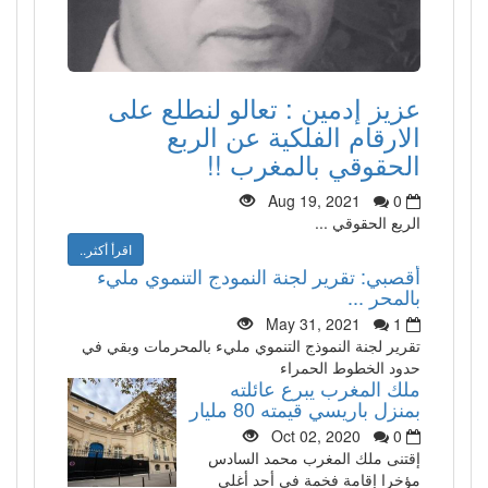
عزيز إدمين : تعالو لنطلع على
الارقام الفلكية عن الربع
الحقوقي بالمغرب !!
Aug 19, 2021
0
الريع الحقوقي ...
اقرأ أكثر..
أقصبي: تقرير لجنة النمودج التنموي مليء
بالمحر ...
May 31, 2021
1
تقرير لجنة النموذج التنموي مليء بالمحرمات وبقي في
حدود الخطوط الحمراء
ملك المغرب يبرع عائلته
بمنزل باريسي قيمته 80 مليار
Oct 02, 2020
0
إقتنى ملك المغرب محمد السادس
مؤخرا إقامة فخمة في أحد أغلى