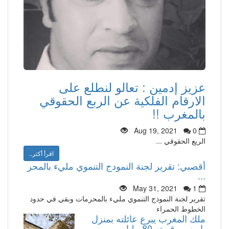
عزيز إدمين : تعالو لنطلع على
الارقام الفلكية عن الربع الحقوقي
بالمغرب !!
Aug 19, 2021
0
الريع الحقوقي ...
اقرأ أكثر..
أقصبي: تقرير لجنة النمودج التنموي مليء بالمحر
...
May 31, 2021
1
تقرير لجنة النموذج التنموي مليء بالمحرمات وبقي في حدود
الخطوط الحمراء
ملك المغرب يبرع عائلته بمنزل
باريسي قيمته 80 مليار