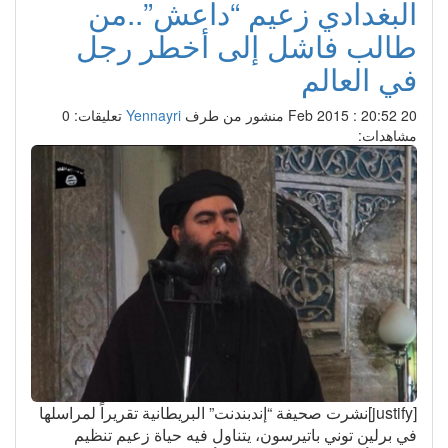
البغدادي زعيم “داعش”..من
طالب فاشل إلى أخطر رجل
في العالم
20 Feb 2015 : 20:52
منشور من طرف
Yennayri
تعليقات: 0
مشاهدات:
[justify]نشرت صحيفة “إندبندنت” البريطانية تقريراً لمراسلها
في برلين توني باتيرسون، يتناول فيه حياة زعيم تنظيم