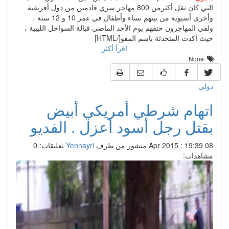
التي كان تقل أكثرمن 800 مهاجر سري قادمين من دول أفريقية
وأخرى أسيوية من بينهم نساء وأطفال في عمر 10 و 12 سنة ،
ولقي المهاجرون حتفهم يوم الأحد الماضي قبالة السواحل الليبية ،
حيث أكدت المتحدثة باسم المفو[/HTML]
اقرأ أكثر
None
دولي
اتهام شرطي أمريكي أبيض
بقتل رجل أسود أعزل . الفديو
08 Apr 2015 : 19:39
منشور من طرف
Yennayri
تعليقات: 0
مشاهدات: