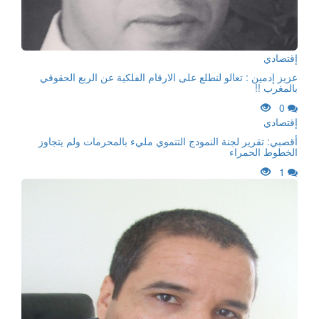
إقتصادي
عزيز إدمين : تعالو لنطلع على الارقام الفلكية عن الربع الحقوقي
بالمغرب !!
0
إقتصادي
أقصبي: تقرير لجنة النمودج التنموي مليء بالمحرمات ولم يتجاوز
الخطوط الحمراء
1