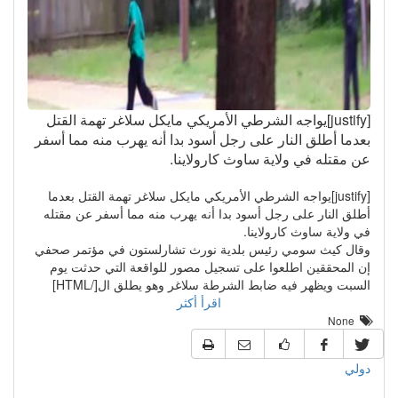
[justify]يواجه الشرطي الأمريكي مايكل سلاغر تهمة القتل
بعدما أطلق النار على رجل أسود بدا أنه يهرب منه مما أسفر
عن مقتله في ولاية ساوث كارولاينا.
[justify]يواجه الشرطي الأمريكي مايكل سلاغر تهمة القتل بعدما
أطلق النار على رجل أسود بدا أنه يهرب منه مما أسفر عن مقتله
في ولاية ساوث كارولاينا.
وقال كيث سومي رئيس بلدية نورث تشارلستون في مؤتمر صحفي
إن المحققين اطلعوا على تسجيل مصور للواقعة التي حدثت يوم
السبت ويظهر فيه ضابط الشرطة سلاغر وهو يطلق ال[/HTML]
اقرأ أكثر
None
دولي