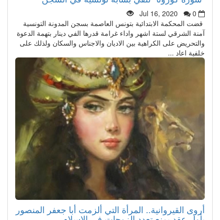
Jul 16, 2020
0
قضت المحكمة الابتدائية بتونس العاصمة بسجن المدونة التونسية
آمنة الشرقي لستة اشهر واداء غرامة قدرها الفي دينار بتهمة الدعوة
والتحريض على الكراهية بين الاديان والاجناس والسكان ولذلك على
خلفية اعاد ...
أروى القيروانية.. المرأة التي ألزمت أبا جعفر المنصور
بأول عقد يمنع تعدد الزوجات في الإسلام