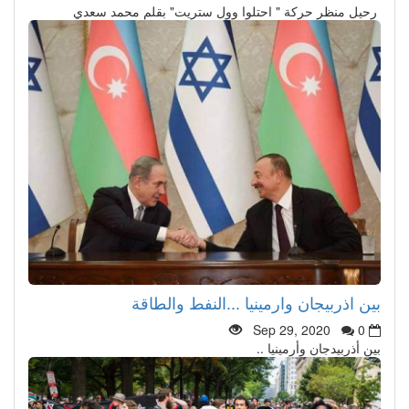
رحيل منظر حركة " احتلوا وول ستريت" بقلم محمد سعدي
بين اذربيجان وارمينيا ...النفط والطاقة
Sep 29, 2020
0
بين أذربيدجان وأرمينيا ..