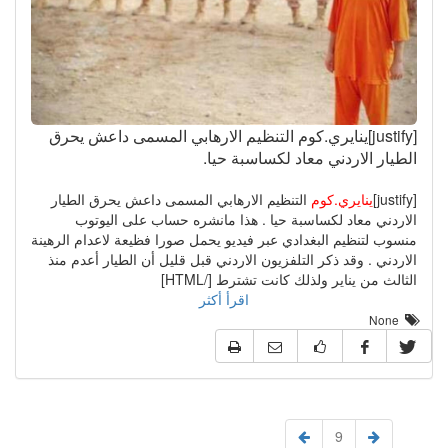
[justify]ينايري.كوم التنظيم الارهابي المسمى داعش يحرق
الطيار الاردني معاد لكساسبة حيا.
[justify]
ينايري.كوم
التنظيم الارهابي المسمى داعش يحرق الطيار
الاردني معاد لكساسبة حيا . هذا مانشره حساب على اليوتوب
منسوب لتنظيم البغدادي عبر فيديو يحمل صورا فظيعة لاعدام الرهينة
الاردني . وقد ذكر التلفزيون الاردني قبل قليل أن الطيار أعدم منذ
الثالث من يناير ولذلك كانت تشترط [/HTML]
اقرأ أكثر
None
9