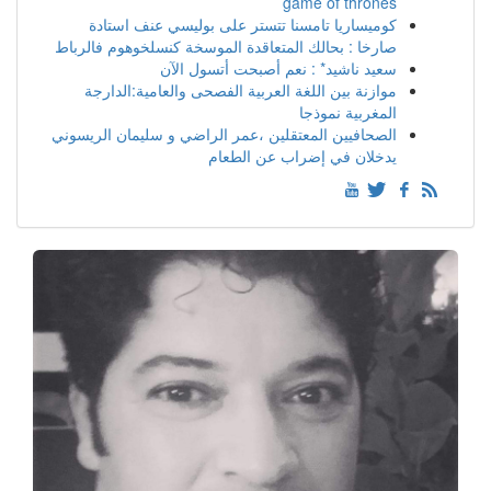
game of thrones
كوميساريا تامسنا تتستر على بوليسي عنف استادة
صارخا : بحالك المتعاقدة الموسخة كنسلخوهوم فالرباط
سعيد ناشيد* : نعم أصبحت أتسول الآن
موازنة بين اللغة العربية الفصحى والعامية:الدارجة
المغربية نموذجا
الصحافيين المعتقلين ،عمر الراضي و سليمان الريسوني
يدخلان في إضراب عن الطعام