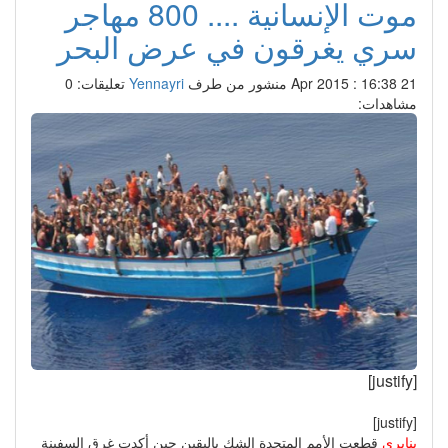
موت الإنسانية .... 800 مهاجر
سري يغرقون في عرض البحر
21 Apr 2015 : 16:38
منشور من طرف
Yennayri
تعليقات: 0
مشاهدات:
[justify]
[justify]
ينايري
قطعت الأمم المتحدة الشك باليقين حين أكدت غرق السفينة