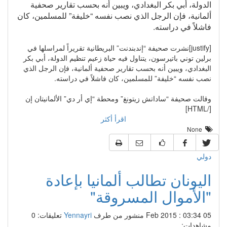
الدولة، أبي بكر البغدادي، ويبين أنه بحسب تقارير صحفية
ألمانية، فإن الرجل الذي نصب نفسه “خليفة” للمسلمين، كان
فاشلاً في دراسته.
[justify]نشرت صحيفة “إندبندنت” البريطانية تقريراً لمراسلها في
برلين توني باتيرسون، يتناول فيه حياة زعيم تنظيم الدولة، أبي بكر
البغدادي، ويبين أنه بحسب تقارير صحفية ألمانية، فإن الرجل الذي
نصب نفسه “خليفة” للمسلمين، كان فاشلاً في دراسته.
وقالت صحيفة “ساداتش زيتونغ” ومحطة “إي أر دي” الألمانيتان إن
[/HTML]
اقرأ أكثر
None
دولي
اليونان تطالب ألمانيا بإعادة
"الأموال المسروقة"
05 Feb 2015 : 03:34
منشور من طرف
Yennayri
تعليقات: 0
مشاهدات: