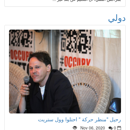
دولي
رحيل "منظر حركة " احتلوا وول ستريت
Nov 06, 2020
0