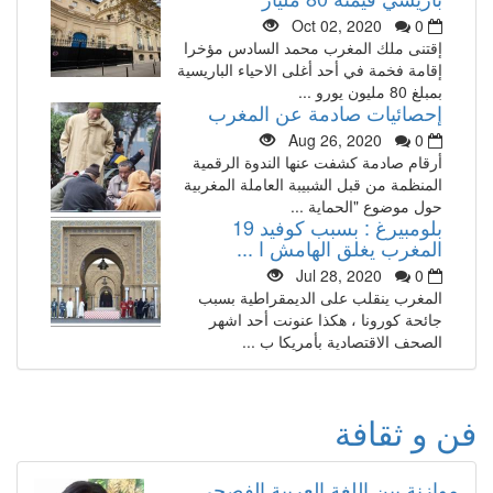
Oct 02, 2020
0
إقتنى ملك المغرب محمد السادس مؤخرا
إقامة فخمة في أحد أغلى الاحياء الباريسية
بمبلغ 80 مليون يورو ...
إحصائيات صادمة عن المغرب
Aug 26, 2020
0
أرقام صادمة كشفت عنها الندوة الرقمية
المنظمة من قبل الشبيبة العاملة المغربية
حول موضوع "الحماية ...
بلومبيرغ : بسبب كوفيد 19
المغرب يغلق الهامش ا ...
Jul 28, 2020
0
المغرب ينقلب على الديمقراطية بسبب
جائحة كورونا ، هكذا عنونت أحد اشهر
الصحف الاقتصادية بأمريكا ب ...
فن و ثقافة
موازنة بين اللغة العربية الفصحى