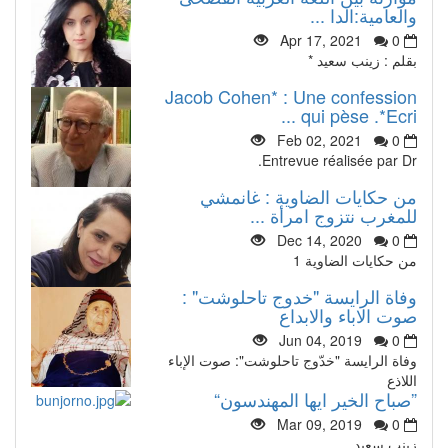
والعامية:الدا ...
Apr 17, 2021
0
بقلم : زينب سعيد *
Jacob Cohen* : Une confession
qui pèse .*Ecri ...
Feb 02, 2021
0
Entrevue réalisée par Dr.
من حكايات الضاوية : غانمشي
للمغرب نتزوج امرأة ...
Dec 14, 2020
0
من حكايات الضاوية 1
وفاة الرايسة "خدوج تاحلوشت" :
صوت الاباء والابداع
Jun 04, 2019
0
وفاة الرايسة "خدّوج تاحلوشت": صوت الإباء
اللاذع
”صباح الخير ايها المهندسون“
Mar 09, 2019
0
زينب سعيد