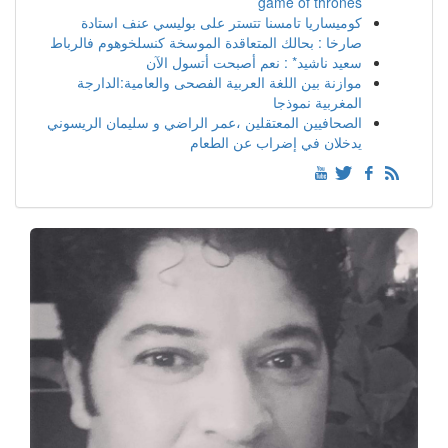
game of thrones
كوميساريا تامسنا تتستر على بوليسي عنف استادة
صارخا : بحالك المتعاقدة الموسخة كنسلخوهوم فالرباط
سعيد ناشيد* : نعم أصبحت أتسول الآن
موازنة بين اللغة العربية الفصحى والعامية:الدارجة
المغربية نموذجا
الصحافيين المعتقلين ،عمر الراضي و سليمان الريسوني
يدخلان في إضراب عن الطعام