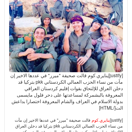
[justify]ينايري.كوم قالت صحيفة "ميرر" في عددها الاخير إن
مآت من نساء الحزب العمالي الكردستاني pkk بتركيا قد
دخلن العراق للإلتحاق بقوات إقليم كردستان العراقي
المعروفة بالبشمركة لمساعدتها على دحر فلول مايسمى
بدولة الاسلام في العراف والشام المعروفة اختصارا بداعش
الت[/HTML]
[justify]
ينايري.كوم
قالت صحيفة "ميرر" في عددها الاخير إن مآت
من نساء الحزب العمالي الكردستاني pkk بتركيا قد دخلن العراق
للإلتحاق بقوات إقليم كردستان العراقي المعروفة بالبشمركة