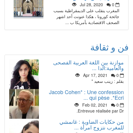
Jul 28, 2020
0
المغرب ينقلب على الديمقراطية بسبب
جائحة كورونا ، هكذا عنونت أحد اشهر
الصحف الاقتصادية بأمريكا ب ...
فن و ثقافة
موازنة بين اللغة العربية الفصحى
والعامية:الدا ...
Apr 17, 2021
0
بقلم : زينب سعيد *
Jacob Cohen* : Une confession
qui pèse .*Ecri ...
Feb 02, 2021
0
Entrevue réalisée par Dr.
من حكايات الضاوية : غانمشي
للمغرب نتزوج امرأة ...