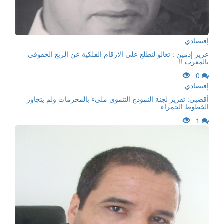
إقتصادي
عزيز إدمين : تعالو لنطلع على الارقام الفلكية عن الربع الحقوقي
بالمغرب !!
0
إقتصادي
أقصبي: تقرير لجنة النمودج التنموي مليء بالمحرمات ولم يتجاوز
الخطوط الحمراء
1