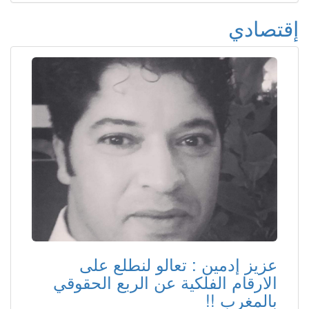
إقتصادي
عزيز إدمين : تعالو لنطلع على
الارقام الفلكية عن الربع الحقوقي
بالمغرب !!