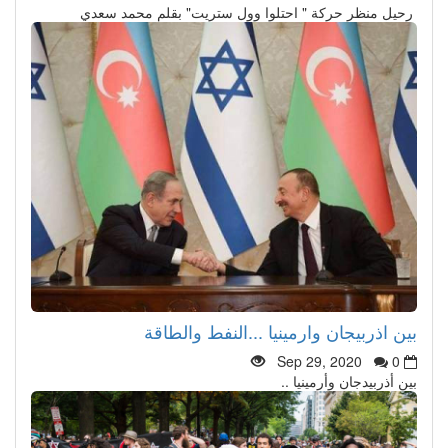
رحيل منظر حركة " احتلوا وول ستريت" بقلم محمد سعدي
بين اذربيجان وارمينيا ...النفط والطاقة
Sep 29, 2020
0
بين أذربيدجان وأرمينيا ..