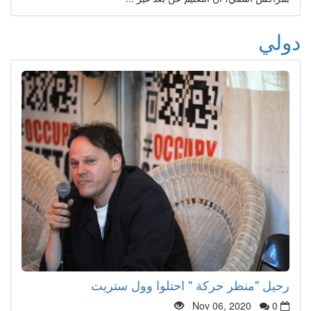
دولي
رحيل "منظر حركة " احتلوا وول ستريت
Nov 06, 2020
0