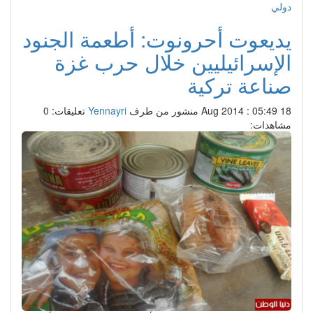
دولي
يديعوت أحرونوت: أطعمة الجنود
الإسرائيليين خلال حرب غزة
صناعة تركية
18 Aug 2014 : 05:49
منشور من طرف
Yennayri
تعليقات: 0
مشاهدات: