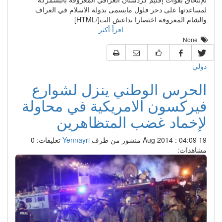
لمساعدتها على دحر فلول مايسمى بدولة الاسلام في العراف
والشام المعروفة اختصارا بداعش الت[/HTML]
اقرأ أكثر
None
دولي
الحرس الوطني ينزل لشوارع
فيركسون الامريكية في محاولة
لإخماد غضب المتظاهرين
19 Aug 2014 : 04:09
منشور من طرف
Yennayri
تعليقات: 0
مشاهدات: