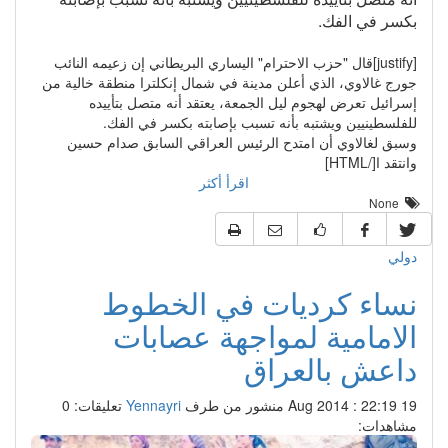
بكسر في الفك.
[justify]قال "حزب الاحترام" اليساري البريطاني إن زعيمه النائب
جورج غالاوي، الذي أعلن مدينة في شمال إنكلترا منطقة خالية من
إسرائيل تعرض لهجوم ليل الجمعة، يعتقد أنه متصل بتأييده
للفلسطينيين ويشتبه بأنه تسبب بإصابته بكسر في الفك.
وسبق لغالاوي أن امتدح الرئيس العراقي السابق صدام حسين
وانتقد ا[/HTML]
اقرأ أكثر
None
دولي
نساء كرديات في الخطوط
الامامية لمواجهة عصابات
داعش بالعراق
19 Aug 2014 : 22:19
منشور من طرف
Yennayri
تعليقات: 0
مشاهدات: