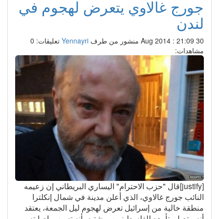
جورج غالاوي يتعرض لهجوم في
لندن
30 Aug 2014 : 21:09
منشور من طرف
Yennayri
تعليقات: 0
مشاهدات:
[justify]قال "حزب الاحترام" اليساري البريطاني إن زعيمه
النائب جورج غالاوي، الذي أعلن مدينة في شمال إنكلترا
منطقة خالية من إسرائيل تعرض لهجوم ليل الجمعة، يعتقد
أنه متصل بتأييده للفلسطينيين ويشتبه بأنه تسبب بإصابته