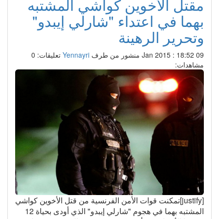
مقتل الأخوين كواشي المشتبه
بهما في اعتداء "شارلي إيبدو"
وتحرير الرهينة
09 Jan 2015 : 18:52
منشور من طرف
Yennayri
تعليقات: 0
مشاهدات:
[justify]تمكنت قوات الأمن الفرنسية من قتل الأخوين كواشي
المشتبه بهما في هجوم "شارلي إيبدو" الذي أودى بحياة 12