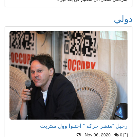
دولي
رحيل "منظر حركة " احتلوا وول ستريت
Nov 06, 2020
0