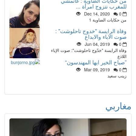
من حكايات الضاوية : غانمشي
للمغرب نتزوج امرأة ...
Dec 14, 2020
0
من حكايات الضاوية 1
وفاة الرايسة "خدوج تاحلوشت" :
صوت الاباء والابداع
Jun 04, 2019
0
وفاة الرايسة "خدّوج تاحلوشت": صوت الإباء
اللاذع
”صباح الخير ايها المهندسون“
Mar 09, 2019
0
زينب سعيد
مغاربي