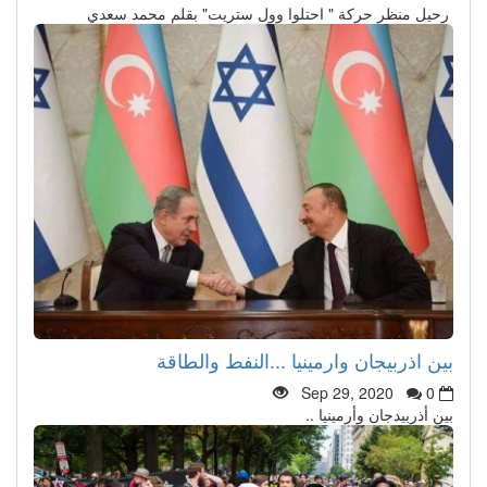
رحيل منظر حركة " احتلوا وول ستريت" بقلم محمد سعدي
بين اذربيجان وارمينيا ...النفط والطاقة
Sep 29, 2020
0
بين أذربيدجان وأرمينيا ..