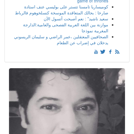
game of thrones
كوميساريا تامسنا تتستر على بوليسي عنف استادة
صارخا : بحالك المتعاقدة الموسخة كنسلخوهوم فالرباط
سعيد ناشيد* : نعم أصبحت أتسول الآن
موازنة بين اللغة العربية الفصحى والعامية:الدارجة
المغربية نموذجا
الصحافيين المعتقلين ،عمر الراضي و سليمان الريسوني
يدخلان في إضراب عن الطعام