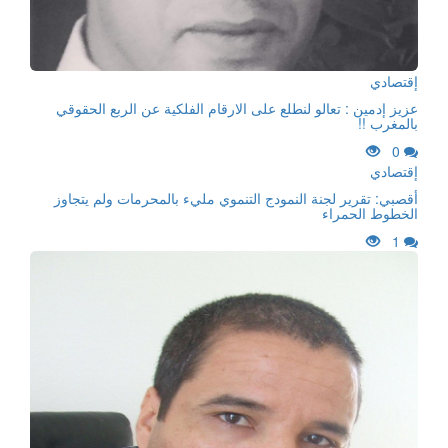
إقتصادي
عزيز إدمين : تعالو لنطلع على الارقام الفلكية عن الربع الحقوقي
بالمغرب !!
0
إقتصادي
أقصبي: تقرير لجنة النمودج التنموي مليء بالمحرمات ولم يتجاوز
الخطوط الحمراء
1