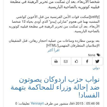
شخصا الأربعاء، بعد أن تمكنت من تحرير الرهينة في مطبعة
فيلييه كوتوريه بالضاحية الباريسية.
[justify]تمكنت قوات الأمن الفرنسية من قتل الأخوين كواشي
المشتبه بهما في هجوم "شارلي إيبدو" الذي أودى بحياة 12 شخصا
الأربعاء، بعد أن تمكنت من تحرير الرهينة في مطبعة فيلييه كوتوريه
بالضاحية الباريسية.
بعد يومين مطاردة وساعات من عملية احتجاز رهائن، قتل الشقيقان
الإسلاميان المتطرفان المتهمي[/HTML]
اقرأ أكثر
None
دولي
نواب حزب اردوكان يصوتون
ضد إحالة وزراء للمحاكمة بتهمة
الفساد!
06 Jan 2015 : 05:46
منشور من طرف
Yennayri
تعليقات: 0