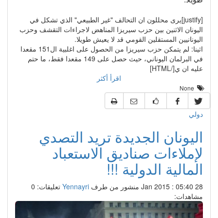
[justify]يرى محللون ان التحالف "غير الطبيعي" الذي تشكل في
اليونان الاثنين بين حزب سيريزا المناهض لاجراءات التقشف وحزب
اليونانيين المستقلين القومي قد لا يعيش طويلا.
اثينا: لم يتمكن حزب سيريزا من الحصول على اغلبية ال151 مقعدا
في البرلمان اليوناني، حيث حصل على 149 مقعدا فقط، ما حتم
عليه ان ي[/HTML]
اقرأ أكثر
None
دولي
اليونان الجديدة تريد التصدي
لإملاءات صناديق الاستعباد
المالية الدولية !!!
28 Jan 2015 : 05:40
منشور من طرف
Yennayri
تعليقات: 0
مشاهدات: