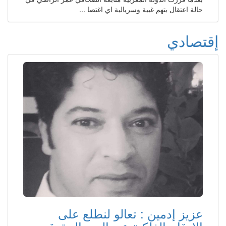
حالة اعتقال بتهم غبية وسريالية اي اغتصا ...
إقتصادي
عزيز إدمين : تعالو لنطلع على