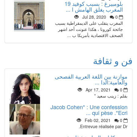
بلومبيرغ : بسبب كوفيد 19
المغرب يغلق الهامش ا ...
Jul 28, 2020
0
المغرب ينقلب على الديمقراطية بسبب
جائحة كورونا ، هكذا عنونت أحد اشهر
الصحف الاقتصادية بأمريكا ب ...
فن و ثقافة
موازنة بين اللغة العربية الفصحى
والعامية:الدا ...
Apr 17, 2021
0
بقلم : زينب سعيد *
Jacob Cohen* : Une confession
qui pèse .*Ecri ...
Feb 02, 2021
0
Entrevue réalisée par Dr.