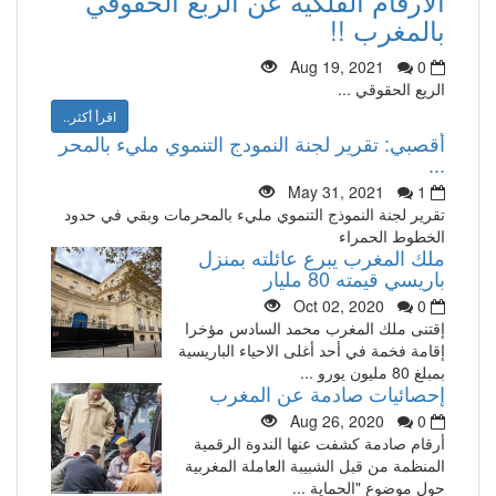
الارقام الفلكية عن الربع الحقوقي
بالمغرب !!
Aug 19, 2021
0
الريع الحقوقي ...
اقرأ أكثر..
أقصبي: تقرير لجنة النمودج التنموي مليء بالمحر
...
May 31, 2021
1
تقرير لجنة النموذج التنموي مليء بالمحرمات وبقي في حدود
الخطوط الحمراء
ملك المغرب يبرع عائلته بمنزل
باريسي قيمته 80 مليار
Oct 02, 2020
0
إقتنى ملك المغرب محمد السادس مؤخرا
إقامة فخمة في أحد أغلى الاحياء الباريسية
بمبلغ 80 مليون يورو ...
إحصائيات صادمة عن المغرب
Aug 26, 2020
0
أرقام صادمة كشفت عنها الندوة الرقمية
المنظمة من قبل الشبيبة العاملة المغربية
حول موضوع "الحماية ...