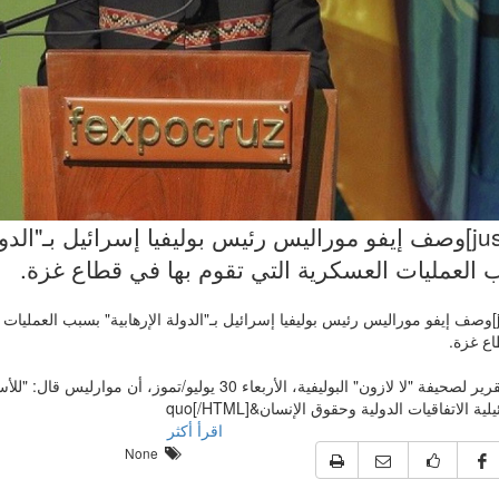
[justify]وصف إيفو موراليس رئيس بوليفيا إسرائيل بـ"الدول
 العمليات العسكرية التي تقوم بها في قطاع غزة.
[justify]وصف إيفو موراليس رئيس بوليفيا إسرائيل بـ"الدولة الإرهابية" بسبب العمليات
ع غزة.
وذكر تقرير لصحيفة "لا لازون" البوليفية، الأربعاء 30 يوليو/تموز، 
لية الاتفاقيات الدولية وحقوق الإنسان&quo[/HTML]
اقرأ أكثر
None