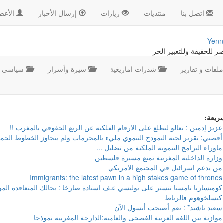
اتصل بنا
منتديات
زيارات
إرسال الأخبار
الأعض
Yenn
صر للحقيقة وللتعبير الحر
لفات و تقارير
شذرات امازيغية
سيرة وأسرار
سياسي
سريعة:
عزيز إدمين : تعالو لنطلع على الارقام الفلكية عن الربع الحقوقي بالمغرب !!
أقصبي: تقرير لجنة النمودج التنموي مليء بالمحرمات ولم يتجاوز الخطوط الحمر
ماوراء البرامج التنموية الملكية من تضليل ...
وزارة الداخلية المغربية تمنع مسيرة فلسطين
من يدعم اسرائيل في المجتمع الامريكي
Immigrants: the latest pawn in a high stakes game of thrones
كوميساريا تامسنا تتستر على بوليسي عنف استادة صارخا : بحالك المتعاقدة ال
كنسلخوهوم فالرباط
سعيد ناشيد* : نعم أصبحت أتسول الآن
موازنة بين اللغة العربية الفصحى والعامية:الدارجة المغربية نموذجا