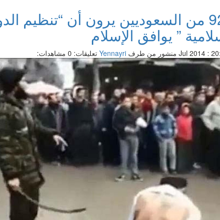
92% من السعوديين يرون أن “تنظيم الدو
لامية ” يوافق الإسلام
منشور من طرف
Yennayri
تعليقات: 0
مشاهدات: