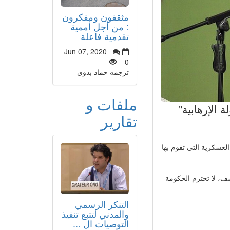
مثقفون ومفكرون
: من أجل أممية
تقدمية فاعلة
Jun 07, 2020
0
ترجمه حماد بدوي
ملفات و
ة الإرهابية"
تقارير
 العسكرية التي تقوم بها
أن موارليس قال: "للأسف، لا تحترم الحكومة
التنكر الرسمي
والمدني لتتبع تنفيذ
التوصيات ال ...