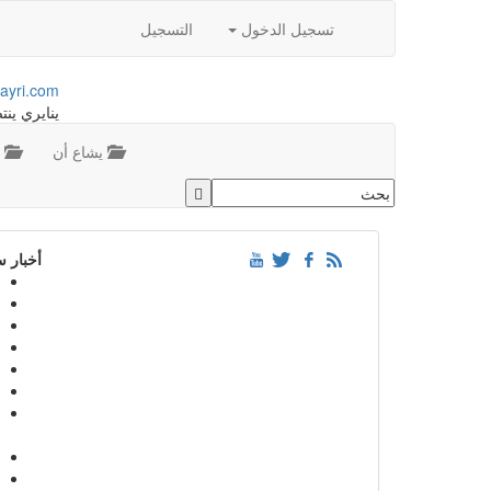
تسجيل الدخول
التسجيل
ayri.com
ينايري ينت
يشاع أن
م
أخبار 