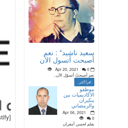
سعيد ناشيد* : نعم
أصبحت أتسول الآن
Apr 20, 2021
0
نعم أصبحتُ أتسوّل الآن..
اقرأ أكثر..
موظفو
الاكاديميات بين
بنكيران
والرمضاني
Apr 06, 2021
[justify]
0
بقلم لحسن أمقران