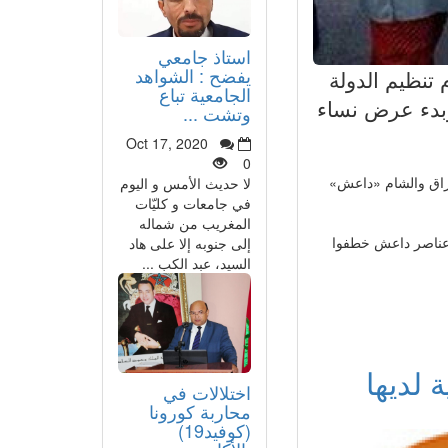
استاذ جامعي
يفضح : الشواهد
م تنظيم الدولة
الجامعية تباع
وبدء عرض نساء
وتشت ...
Oct 17, 2020
0
بالعراق والشام «داعش»
لا حديث الأمس و اليوم
في جامعات و كليّات
المغريب من شماله
 «عناصر داعش خطفوا
إلى جنوبه إلا على هاد
السيد، عبد الكب ...
 لديها
اختلالات في
محاربة كورونا
(كوفيد19)