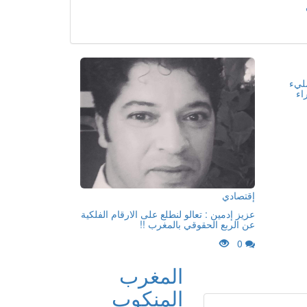
مليء
اء
إقتصادي
عزيز إدمين : تعالو لنطلع على الارقام الفلكية
عن الربع الحقوقي بالمغرب !!
0
المغرب
المنكوب