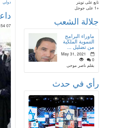
دولي
تابع على تويتر
+1 على جوجل
داع
جلالة الشعب
07 Aug 2014 : 19:54
ماوراء البرامج
التنموية الملكية
من تضليل ...
May 31, 2021
0
بقلم ناصر موحى
رأي في حدث