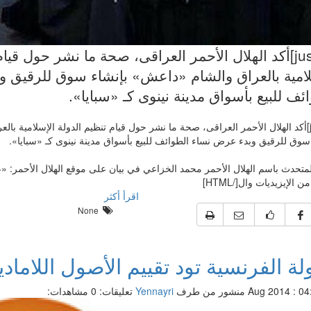
[justify]أكد الهلال الأحمر العراقى، صحة ما نشر حول قيا
لامية بالعراق والشام «داعش» بإنشاء سوق للرقيق 
ئف للبيع بأسواق مدينة نينوى كـ «سبايا».
[justify]أكد الهلال الأحمر العراقى، صحة ما نشر حول قيام تنظيم الدولة الإسلامية 
سوق للرقيق وبدء عرض نساء الطوائف للبيع بأسواق مدينة نينوى كـ «سبايا».
لمتحدث باسم الهلال الأحمر محمد الخزاعي في بيان على موقع الهلال الأحمر:
ن الإيزيديات وال[/HTML]
اقرأ أكثر
None
لة الفرنسية تود تقييم الأصول اللامادية
منشور من طرف
Yennayri
تعليقات: 0
مشاهدات: