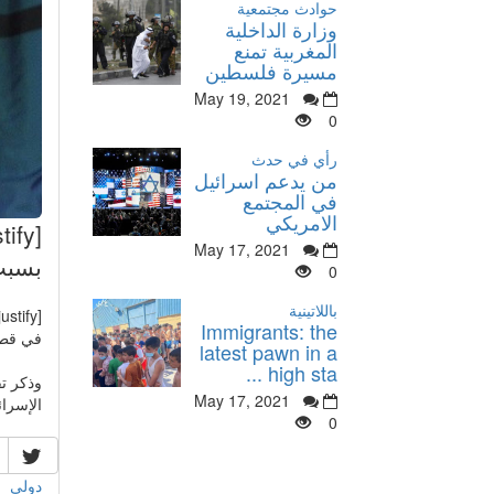
حوادث مجتمعية
وزارة الداخلية
المغربية تمنع
مسيرة فلسطين
May 19, 2021
0
رأي في حدث
من يدعم اسرائيل
في المجتمع
الامريكي
May 17, 2021
بسبب
0
باللاتينية
Immigrants: the
في قطا
latest pawn in a
high sta ...
May 17, 2021
الإسرائي
0
دولي