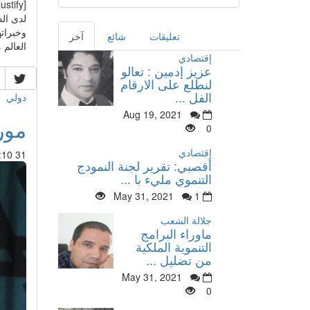
[justify]
لدى الد
تعليقات
شائع
آخر
العالم 
إقتصادي
عزيز إدمين : تعالو
لنطلع على الارقام
الفل ...
دولي
Aug 19, 2021
مور
0
إقتصادي
31 Jul 2014 : 13:10
أقصبي: تقرير لجنة النمودج
التنموي مليء با ...
May 31, 2021
1
جلالة الشعب
ماوراء البرامج
التنموية الملكية
من تضليل ...
May 31, 2021
0