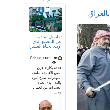
العراق
تفاصيل صادمة
عن المصنع الذي
اودى بحياة العشرا
...
Feb 08, 2021
0
علاقة بكارثة غرق
مصنع للأقمشة بطنجة
الموغرابية صباح اليوم
والذي اودى بحياة
العشرات من العمال
وج ...