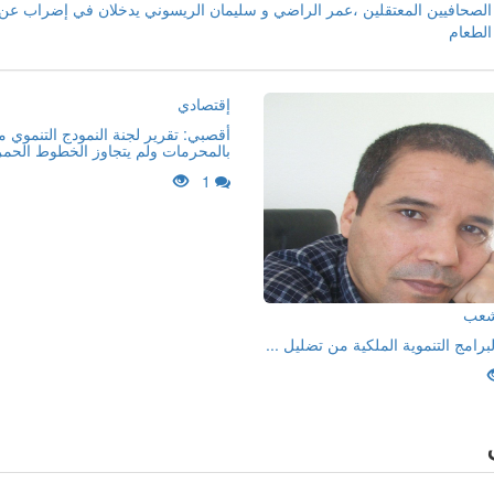
الصحافيين المعتقلين ،عمر الراضي و سليمان الريسوني يدخلان في إضراب عن
الطعام
إقتصادي
أقصبي: تقرير لجنة النمودج التنموي 
بالمحرمات ولم يتجاوز الخطوط الحمر
1
لشعب
لبرامج التنموية الملكية من تضليل ...