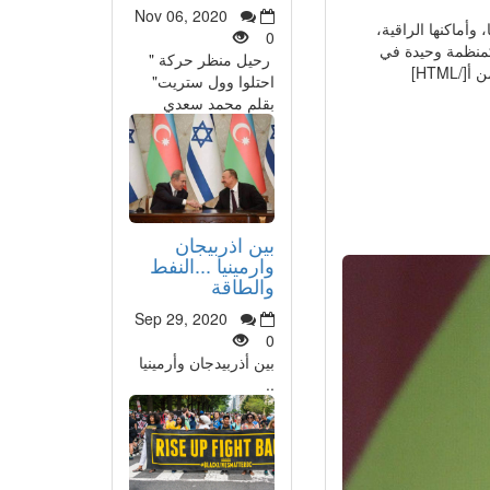
Nov 06, 2020
 وأماكنها الراقية،
0
بقواعد بياناتها... لهذا السبب أنشئت : وكالة تراث الدولة اللامادي (APIE) كمنظمة وحيدة في
رحيل منظر حركة "
HTML]
احتلوا وول ستريت"
بقلم محمد سعدي
بين اذربيجان
وارمينيا ...النفط
والطاقة
Sep 29, 2020
0
بين أذربيدجان وأرمينيا
..