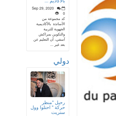
بالأكاديم ...
Sep 29, 2020
0
كد مجموعة من
الأساتذة بالأكاديمية
الجهوية للتربية
والتكوين بمراكش
آسفي، أن التعليم عن
بعد غير ...
دولي
رحيل "منظر
حركة " احتلوا وول
ستريت