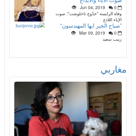
Jun 04, 2019
0
وفاة الرايسة "خدّوج تاحلوشت": صوت
الإباء اللاذع
”صباح الخير ايها المهندسون“
Mar 09, 2019
0
زينب سعيد
مغاربي