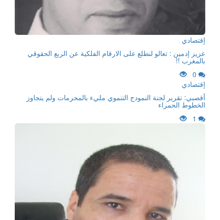
إقتصادي
عزيز إدمين : تعالو لنطلع على الارقام الفلكية عن الربع الحقوقي
بالمغرب !!
0
إقتصادي
أقصبي: تقرير لجنة النمودج التنموي مليء بالمحرمات ولم يتجاوز
الخطوط الحمراء
1