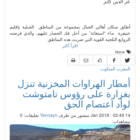
عز الدين كايز
أطلق سكان أهالي الجبال بمجموعة من المناطق الجبلية بإقليم
خنيفرة نداء “استغاثة” من أجل فك الحصار عليهم، والذي فرضته
الزوابع الثلجية القوية التي ضربت هذه المناطق
اقرأ أكثر
None
المغرب المنكوب
أمطار الهراوات المخزنية تنزل
بغزارة على رؤوس تامتوشت
لوأد اعتصام الحق
14 Jan 2018 : 02:49
منشور من طرف
Yennayri
تعليقات: 0
مشاهدات: