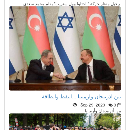
رحيل منظر حركة " احتلوا وول ستريت" بقلم محمد سعدي
بين اذربيجان وارمينيا ...النفط والطاقة
Sep 29, 2020
0
بين أذربيدجان وأرمينيا ..