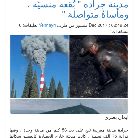
مدينة جرادة " بُقعة منسيّة ،
ومأساةٌ متواصلة "
24 Dec 2017 : 02:49
منشور من طرف
Yennayri
تعليقات: 0
مشاهدات:
ايمان بصري
جرادة مدينة مغربية تقع على بعد 56 كلم من مدينة وجدة ، وفيها
قرابة 75 الف نسمة ، كانت مديتة خارج الحضارة كايعيشو سكانها