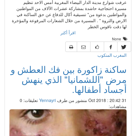
عرفت شوارع مدينة الدار البيضاء المغربية أمس الاحد تنظيم
مسيرة احتجاجية حاشدة بمشاركة عشرات الآلاف من المواطنين
والمواطنين بدعوة من" تنسيقية أكال للدفاع عن حق الساكنة في
الارض والثروة " . المسيرة من خلال الشعارات المرفوعة والمؤخرة
لها دقت ناقوس الخطر
اقرأ أكثر
None
المغرب المنكوب
ساكنة زاكورة بين فك العطش و
مرض "اللشمانيا" الذي ينهش
أجساد أطفالها.
31 Oct 2018 : 20:42
منشور من طرف
Yennayri
تعليقات: 0
مشاهدات: