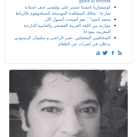
game of thrones
كوميساريا تامسنا تتستر على بوليسي عنف استادة
صارخا : بحالك المتعاقدة الموسخة كنسلخوهوم فالرباط
سعيد ناشيد* : نعم أصبحت أتسول الآن
موازنة بين اللغة العربية الفصحى والعامية:الدارجة
المغربية نموذجا
الصحافيين المعتقلين ،عمر الراضي و سليمان الريسوني
يدخلان في إضراب عن الطعام