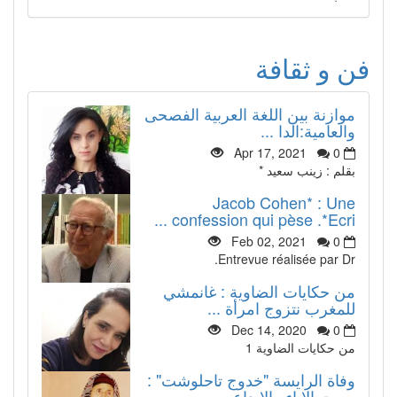
فن و ثقافة
موازنة بين اللغة العربية الفصحى
والعامية:الدا ...
Apr 17, 2021
0
بقلم : زينب سعيد *
Jacob Cohen* : Une
confession qui pèse .*Ecri ...
Feb 02, 2021
0
Entrevue réalisée par Dr.
من حكايات الضاوية : غانمشي
للمغرب نتزوج امرأة ...
Dec 14, 2020
0
من حكايات الضاوية 1
وفاة الرايسة "خدوج تاحلوشت" :
صوت الاباء والابداع