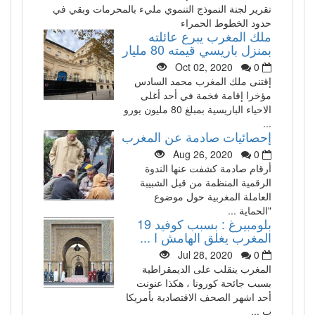
تقرير لجنة النموذج التنموي مليء بالمحرمات وبقي في
حدود الخطوط الحمراء
ملك المغرب يبرع عائلته
بمنزل باريسي قيمته 80 مليار
Oct 02, 2020
0
إقتنى ملك المغرب محمد السادس
مؤخرا إقامة فخمة في أحد أغلى
الاحياء الباريسية بمبلغ 80 مليون يورو
...
إحصائيات صادمة عن المغرب
Aug 26, 2020
0
أرقام صادمة كشفت عنها الندوة
الرقمية المنظمة من قبل الشبيبة
العاملة المغربية حول موضوع
"الحماية ...
بلومبيرغ : بسبب كوفيد 19
المغرب يغلق الهامش ا ...
Jul 28, 2020
0
المغرب ينقلب على الديمقراطية
بسبب جائحة كورونا ، هكذا عنونت
أحد اشهر الصحف الاقتصادية بأمريكا
ب ...