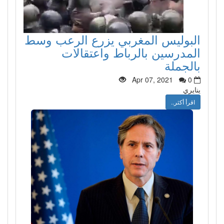
البوليس المغربي يزرع الرعب وسط
المدرسين بالرباط واعتقالات
بالجملة
Apr 07, 2021
0
ينايري
اقرأ أكثر..