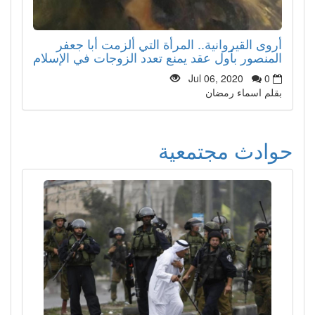
أروى القيروانية.. المرأة التي ألزمت أبا جعفر
المنصور بأول عقد يمنع تعدد الزوجات في الإسلام
Jul 06, 2020
0
بقلم اسماء رمضان
حوادث مجتمعية