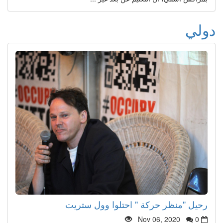
دولي
رحيل "منظر حركة " احتلوا وول ستريت
Nov 06, 2020
0