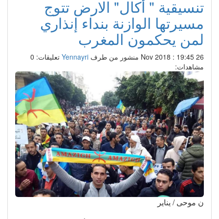
تنسيقية " أكال" الارض تتوج
مسيرتها الوازنة بنداء إنذاري
لمن يحكمون المغرب
26 Nov 2018 : 19:45
منشور من طرف
Yennayri
تعليقات: 0
مشاهدات:
ن موحى / يناير