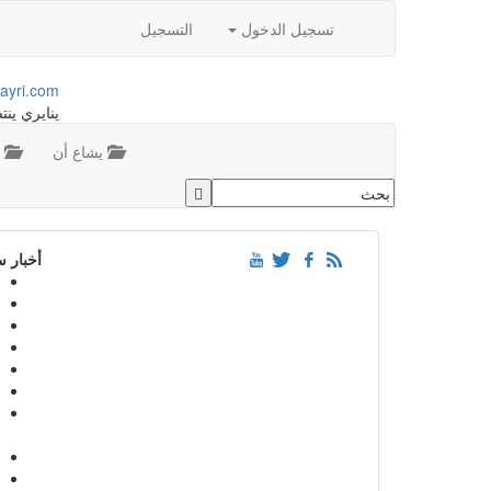
تسجيل الدخول
التسجيل
ayri.com
ينايري ينت
يشاع أن
م
أخبار 