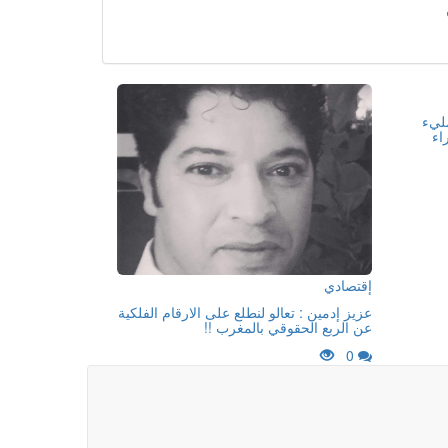
مليء
اء
إقتصادي
عزيز إدمين : تعالو لنطلع على الارقام الفلكية
عن الربع الحقوقي بالمغرب !!
0
المغرب
المنكوب