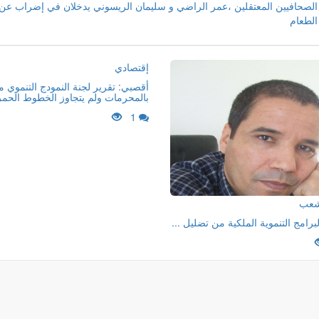
الصحافيين المعتقلين ،عمر الراضي و سليمان الريسوني يدخلان في إضراب عن
الطعام
إقتصادي
أقصبي: تقرير لجنة النمودج التنموي 
بالمحرمات ولم يتجاوز الخطوط الحمر
1
لشعب
لبرامج التنموية الملكية من تضليل ...
ة الشعب