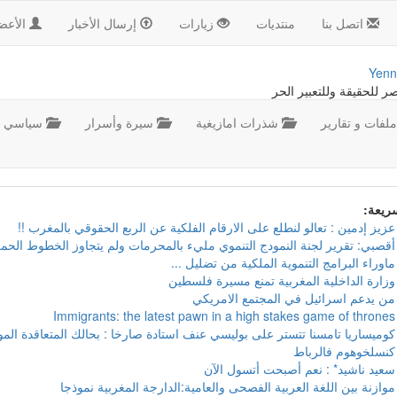
اتصل بنا
منتديات
زيارات
إرسال الأخبار
الأعض
Yenn
صر للحقيقة وللتعبير الحر
لفات و تقارير
شذرات امازيغية
سيرة وأسرار
سياسي
سريعة:
عزيز إدمين : تعالو لنطلع على الارقام الفلكية عن الربع الحقوقي بالمغرب !!
أقصبي: تقرير لجنة النمودج التنموي مليء بالمحرمات ولم يتجاوز الخطوط الحمر
ماوراء البرامج التنموية الملكية من تضليل ...
وزارة الداخلية المغربية تمنع مسيرة فلسطين
من يدعم اسرائيل في المجتمع الامريكي
Immigrants: the latest pawn in a high stakes game of thrones
كوميساريا تامسنا تتستر على بوليسي عنف استادة صارخا : بحالك المتعاقدة ال
كنسلخوهوم فالرباط
سعيد ناشيد* : نعم أصبحت أتسول الآن
موازنة بين اللغة العربية الفصحى والعامية:الدارجة المغربية نموذجا