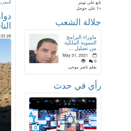
المغرب
تابع على تويتر
+1 على جوجل
دوا
جلالة الشعب
النا
ماوراء البرامج
28 Mar 2015 : 19:33
التنموية الملكية
من تضليل ...
May 31, 2021
0
بقلم ناصر موحى
رأي في حدث