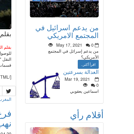
من يدعم اسرائيل في
بقلم
المجتمع الامريكي
May 17, 2021
0
بقلم ا
من يدعم إسرائل في المجتمع
الأمريكي؟
النقل 
اقرأ أكثر..
قسمات 
العدالة بسرعتين
[/HTML]
Mar 19, 2021
0
اسماعين يعقوبي
المغرب
فرع
أقلام رأي
نهب
20 Mar 2015 : 01:04