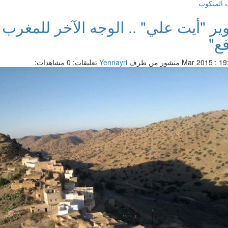
 المنكوب
وير "أيت علي" .. الوجه الآخر للمغرب 
فع"
منشور من طرف
Yennayri
تعليقات: 0
مشاهدات: