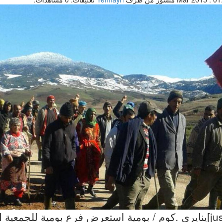
[justify]ينايري .كوم / بومية استعرض فرع بومية للجمعية