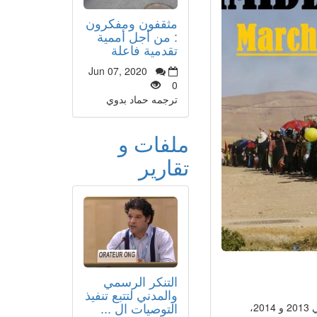
مثقفون ومفكرون
: من أجل أممية
تقدمية فاعلة
Jun 07, 2020
0
ترجمه حماد بدوي
ملفات و
تقارير
التنكر الرسمي
والمدني لتتبع تنفيذ
التوصيات ال ...
بعدما خرجن في مسيرات احتجاجية في مثل هذا اليوم (8 مارس) من سنتي 2013 و 2014،