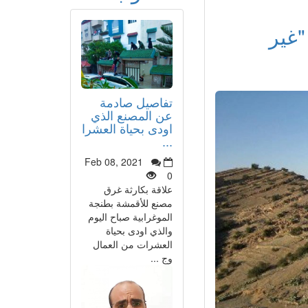
"غير
تفاصيل صادمة
عن المصنع الذي
اودى بحياة العشرا
...
Feb 08, 2021
0
علاقة بكارثة غرق
مصنع للأقمشة بطنجة
الموغرابية صباح اليوم
والذي اودى بحياة
العشرات من العمال
وج ...