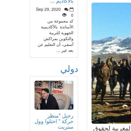
بالأكاديم ...
Sep 29, 2020
0
كد مجموعة من
الأساتذة بالأكاديمية
الجهوية للتربية
والتكوين بمراكش
آسفي، أن التعليم عن
بعد غير ...
دولي
رحيل "منظر
حركة " احتلوا وول
ستريت
 المغربية لحقوق