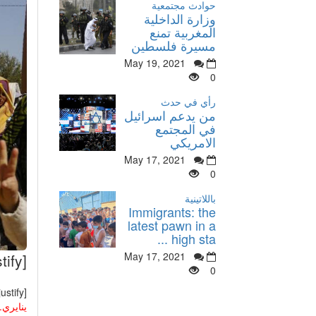
حوادث مجتمعية
وزارة الداخلية
المغربية تمنع
مسيرة فلسطين
May 19, 2021
0
رأي في حدث
من يدعم اسرائيل
في المجتمع
الامريكي
May 17, 2021
0
باللاتينية
Immigrants: the
latest pawn in a
high sta ...
May 17, 2021
[justify]اليوم العالمي للمرأة ليس فقط في 8 مارس
0
[justify]اليوم العالمي للمرأة ليس فقط في 8 مارس
ينايري.