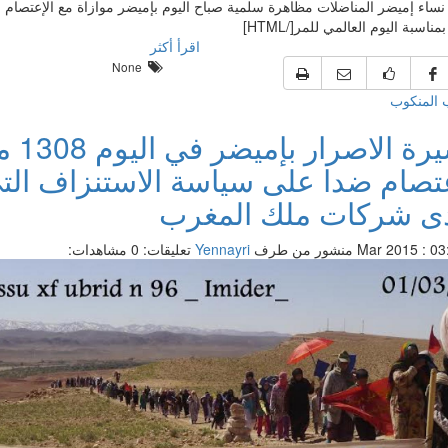
ساء إميضر المناضلات مظاهرة سلمية صباح اليوم بإميضر موازاة مع الإعتصام 
 بمناسبة اليوم العالمي للمر[/HTML]
اقرأ أكثر
None
 المنكوب
مسيرة الاصرار ب
عتصام ضدا على سياسة الاستنزاف الت
ى شركات ملك المغرب
منشور من طرف
Yennayri
تعليقات: 0
مشاهدات: