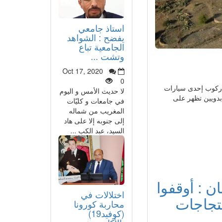
استاذ جامعي
يفضح : الشواهد
الجامعية تباع
وتشت ...
Oct 17, 2020
0
 جماعة "تابيا"، البالغ عددها 38 دوارا، يكفي ركوب إحدى سيارات
لا حديث الأمس و اليوم
بدويين تظهر على
في جامعات و كليّات
المغريب من شماله
إلى جنوبه إلا على هاد
السيد، عبد الكب ...
ن : أوقفوا
اختلالات في
حتجاجات
محاربة كورونا
(كوفيد19)