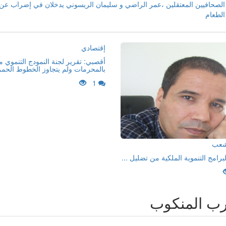
الصحافيين المعتقلين ،عمر الراضي و سليمان الريسوني يدخلان في إضراب عن
الطعام
إقتصادي
أقصبي: تقرير لجنة النمودج التنموي 
بالمحرمات ولم يتجاوز الخطوط الحمر
1
لشعب
لبرامج التنموية الملكية من تضليل ...
رب المنكوب