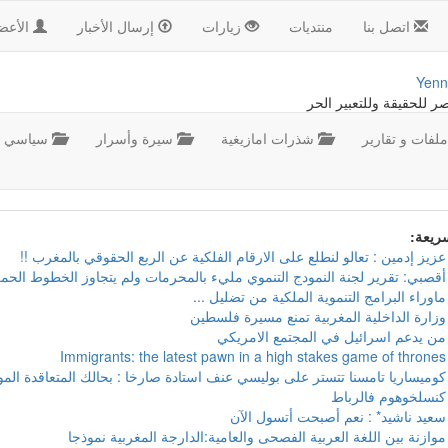
اتصل بنا
منتديات
زيارات
إرسال الأخبار
الأعض
Yenn
صر للحقيقة وللتعبير الحر
لفات و تقارير
شذرات امازيغية
سيرة وأسرار
سياسي
سريعة:
عزيز إدمين : تعالو لنطلع على الارقام الفلكية عن الربع الحقوقي بالمغرب !!
أقصبي: تقرير لجنة النمودج التنموي مليء بالمحرمات ولم يتجاوز الخطوط الحمر
ماوراء البرامج التنموية الملكية من تضليل ...
وزارة الداخلية المغربية تمنع مسيرة فلسطين
من يدعم اسرائيل في المجتمع الامريكي
Immigrants: the latest pawn in a high stakes game of thrones
كوميساريا تامسنا تتستر على بوليسي عنف استادة صارخا : بحالك المتعاقدة ال
كنسلخوهوم فالرباط
سعيد ناشيد* : نعم أصبحت أتسول الآن
موازنة بين اللغة العربية الفصحى والعامية:الدارجة المغربية نموذجا