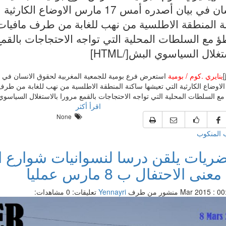
الانسان في بيان أصدره أمس 17 مارس الاوضاع ا
ة المنطقة الاطلسية من نهب للغابة من طرف مافيا
ؤ مع السلطات المحلية التي تواجه الاحتجاجات بالقم
تغلال السياسوي البش[/HTML]
ينايري .كوم / بومية
لاوضاع الكارثية التي تعيشها ساكنة المنطقة الاطلسية من نهب للغابة من ط
مع السلطات المحلية التي تواجه الاحتجاجات بالقمع مرورا بالاستغلال السياسوي الب
اقرأ أكثر
None
 المنكوب
ضريات يلقن درسا لنسوانيات شوارع ا
نى الاحتفال ب 8 مارس عمليا
منشور من طرف
Yennayri
تعليقات: 0
مشاهدات: