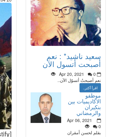
سعيد ناشيد* : نعم
أصبحت أتسول الآن
Apr 20, 2021
0
نعم أصبحتُ أتسوّل الآن..
اقرأ أكثر..
موظفو
الاكاديميات بين
بنكيران
والرمضاني
Apr 06, 2021
0
بقلم لحسن أمقران