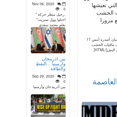
لكارثية التي تعيشها
Nov 06, 2020
0
ت الخشب
رحيل منظر حركة "
ع مرورا
احتلوا وول ستريت"
بقلم محمد سعدي
استعرض فرع بومية للجمعية المغربية لحقوق الانسان في بيان أصدره أمس 17
رف مافيات الخشب
ش[/HTML]
بين اذربيجان
وارمينيا ...النفط
والطاقة
Sep 29, 2020
لعاصمة
0
بين أذربيدجان وأرمينيا
..