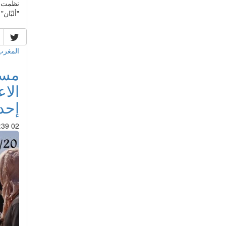
نظمت ن
"ألبّان"
المغرب
الا
إحد
02 Mar 2015 : 03:39