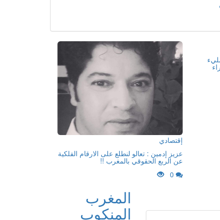
مليء
اء
إقتصادي
عزيز إدمين : تعالو لنطلع على الارقام الفلكية
عن الربع الحقوقي بالمغرب !!
0
المغرب
المنكوب