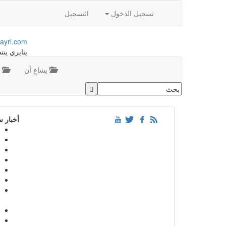
تسجيل الدخول
التسجيل
ayri.com
ينايري ينت
يشاع أن
م
أخبار 