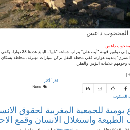
 المحجوب داعس
لمحجوب داعس
للوصول إلى دواوير قبيلة "أيت علي" بتراب
"السري" بمدينة هوارة، ففي محطة النقل تركن سيارات مهترئة، محاطة بسكان 
وجوههم علامات البؤس والفقر.
اقرأ أكثر
None
 المنكوب
 بومية للجمعية المغربية لحقوق الانسا
 الطبيعة واستغلال الانسان وقمع الا
منشور من طرف
Yennayri
تعليقات: 0
مشاهدات: