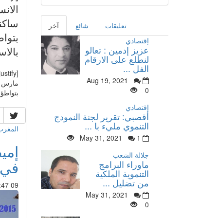
ساكن
تعليقات
شائع
آخر
بتواط
إقتصادي
عزيز إدمين : تعالو
بالاس
لنطلع على الارقام
الفل ...
[justify]
Aug 19, 2021
مارس ا
0
بتواطؤ 
إقتصادي
أقصبي: تقرير لجنة النمودج
التنموي مليء با ...
المغرب
May 31, 2021
1
إمي
جلالة الشعب
في مع
ماوراء البرامج
التنموية الملكية
من تضليل ...
09 Mar 2015 : 00:47
May 31, 2021
0