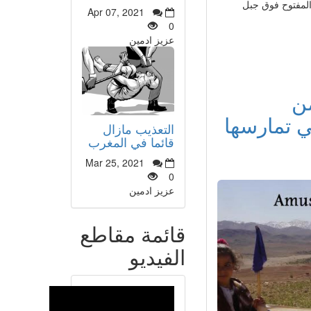
المفتوح فوق جبل
Apr 07, 2021
0
عزيز ادمين
إميضر في اليوم 1308 من
ي تمارسها
التعذيب مازال
قائما في المغرب
Mar 25, 2021
0
عزيز ادمين
قائمة مقاطع
الفيديو